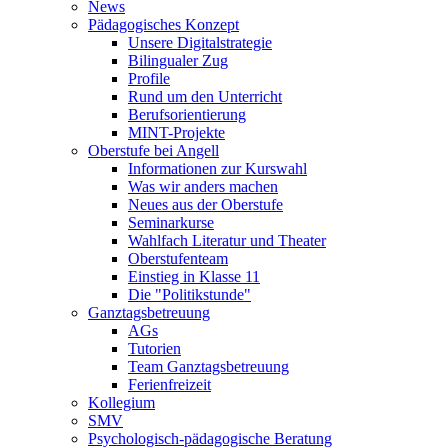
News
Pädagogisches Konzept
Unsere Digitalstrategie
Bilingualer Zug
Profile
Rund um den Unterricht
Berufsorientierung
MINT-Projekte
Oberstufe bei Angell
Informationen zur Kurswahl
Was wir anders machen
Neues aus der Oberstufe
Seminarkurse
Wahlfach Literatur und Theater
Oberstufenteam
Einstieg in Klasse 11
Die "Politikstunde"
Ganztagsbetreuung
AGs
Tutorien
Team Ganztagsbetreuung
Ferienfreizeit
Kollegium
SMV
Psychologisch-pädagogische Beratung