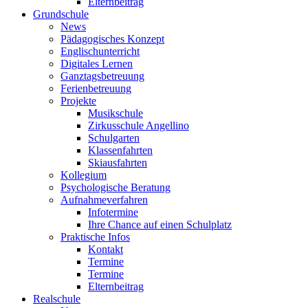
Elternbeitrag
Grundschule
News
Pädagogisches Konzept
Englischunterricht
Digitales Lernen
Ganztagsbetreuung
Ferienbetreuung
Projekte
Musikschule
Zirkusschule Angellino
Schulgarten
Klassenfahrten
Skiausfahrten
Kollegium
Psychologische Beratung
Aufnahmeverfahren
Infotermine
Ihre Chance auf einen Schulplatz
Praktische Infos
Kontakt
Termine
Termine
Elternbeitrag
Realschule