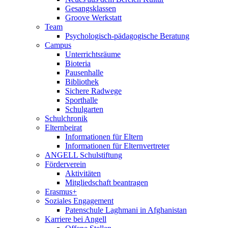
Gesangsklassen
Groove Werkstatt
Team
Psychologisch-pädagogische Beratung
Campus
Unterrichtsräume
Bioteria
Pausenhalle
Bibliothek
Sichere Radwege
Sporthalle
Schulgarten
Schulchronik
Elternbeirat
Informationen für Eltern
Informationen für Elternvertreter
ANGELL Schulstiftung
Förderverein
Aktivitäten
Mitgliedschaft beantragen
Erasmus+
Soziales Engagement
Patenschule Laghmani in Afghanistan
Karriere bei Angell