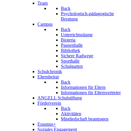
Team
Back
Psychologisch-pädagogische
Beratung
Campus
Back
Unterrichtsräume
Bioteria
Pausenhalle
Bibliothek
Sichere Radwege
Sporthalle
Schulgarten
Schulchronik
Elternbeirat
Back
Informationen für Eltern
Informationen für Elternvertreter
ANGELL Schulstiftung
Förderverein
Back
Aktivitäten
Mitgliedschaft beantragen
Erasmus+
Soziales Engagement