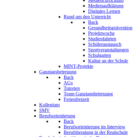
Mediencurriculum
Medienaufklärung
Digitales Lernen
Rund um den Unterricht
Back
Gesundheitsprävention
Projektwoche
Studienfahrten
Schüleraustausch
Sportveranstaltungen
Schulgarten
Kultur an der Schule
MINT-Projekte
Ganztagsbetreuung
Back
AGs
Tutorien
Team Ganztagsbetreuung
Ferienfreizeit
Kollegium
SMV
Berufsorientierung
Back
Berufsorientierung im Interview
Berufsberatung in der Realschule