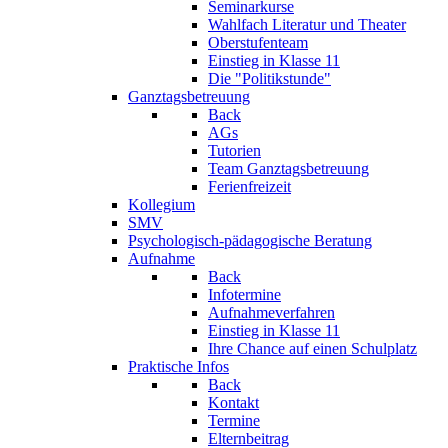
Seminarkurse
Wahlfach Literatur und Theater
Oberstufenteam
Einstieg in Klasse 11
Die "Politikstunde"
Ganztagsbetreuung
Back
AGs
Tutorien
Team Ganztagsbetreuung
Ferienfreizeit
Kollegium
SMV
Psychologisch-pädagogische Beratung
Aufnahme
Back
Infotermine
Aufnahmeverfahren
Einstieg in Klasse 11
Ihre Chance auf einen Schulplatz
Praktische Infos
Back
Kontakt
Termine
Elternbeitrag