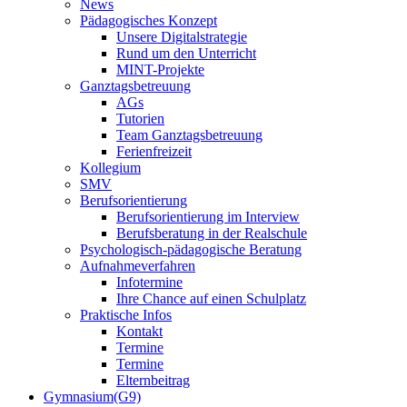
News
Pädagogisches Konzept
Unsere Digitalstrategie
Rund um den Unterricht
MINT-Projekte
Ganztagsbetreuung
AGs
Tutorien
Team Ganztagsbetreuung
Ferienfreizeit
Kollegium
SMV
Berufsorientierung
Berufsorientierung im Interview
Berufsberatung in der Realschule
Psychologisch-pädagogische Beratung
Aufnahmeverfahren
Infotermine
Ihre Chance auf einen Schulplatz
Praktische Infos
Kontakt
Termine
Termine
Elternbeitrag
Gymnasium(G9)