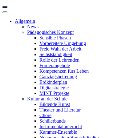
Allgemein
News
Pädagogisches Konzept
Sensible Phasen
Vorbereitete Umgebung
Freie Wahl der Arbeit
Selbstständigkeit
Rolle der Lehrenden
Förderangebote
Kompetenzen fürs Leben
Ganztagsbetreuung
Erdkinderplan
Digitalstrategie
MINT-Projekte
Kultur an der Schule
Bildende Kunst
Theater und Literatur
Chöre
Schülerbands
Instrumentalunterricht
Kammer-Ensemble
Neues aus dem Bereich Kultur