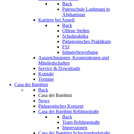
Back
Patenschule Laghmani in
Afghanistan
Karriere bei Angell
Back
Offene Stellen
Schulpraktika
Pädagogisches Praktikum
FSJ
Initiativbewerbung
Auszeichnungen, Kooperationen und
Mitgliedschaften
Service & Downloads
Kontakt
Termine
Casa dei Bambini
Back
Casa dei Bambini
News
Pädagogisches Konzept
Casa dei Bambini Rehlingstraße
Back
Team Rehlingstraße
Impressionen
Casa dei Bambini Schwimmbadstraße