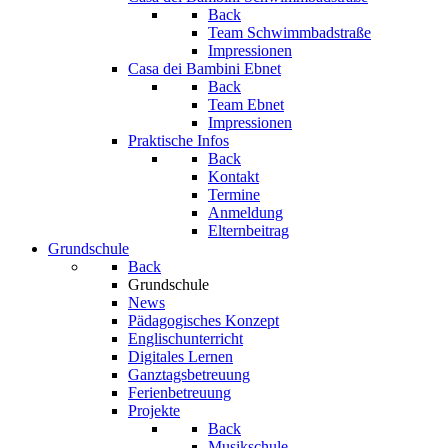
Back
Team Schwimmbadstraße
Impressionen
Casa dei Bambini Ebnet
Back
Team Ebnet
Impressionen
Praktische Infos
Back
Kontakt
Termine
Anmeldung
Elternbeitrag
Grundschule
Back
Grundschule
News
Pädagogisches Konzept
Englischunterricht
Digitales Lernen
Ganztagsbetreuung
Ferienbetreuung
Projekte
Back
Musikschule