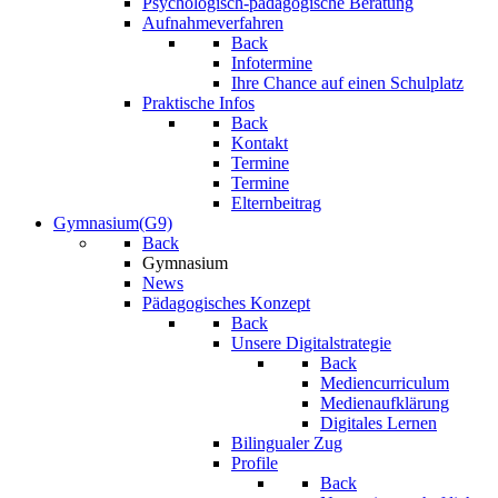
Psychologisch-pädagogische Beratung
Aufnahmeverfahren
Back
Infotermine
Ihre Chance auf einen Schulplatz
Praktische Infos
Back
Kontakt
Termine
Termine
Elternbeitrag
Gymnasium(G9)
Back
Gymnasium
News
Pädagogisches Konzept
Back
Unsere Digitalstrategie
Back
Mediencurriculum
Medienaufklärung
Digitales Lernen
Bilingualer Zug
Profile
Back