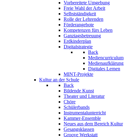
Vorbereitete Umgebung
Freie Wahl der Arbeit
Selbstständigkeit
Rolle der Lehrenden
Förderangebote
Kompetenzen fürs Leben
Ganztagsbetreuung
Erdkinderplan
Digitalstrategie
Back
Mediencurriculum
Medienaufklärung
Digitales Lernen
MINT-Projekte
Kultur an der Schule
Back
Bildende Kunst
Theater und Literatur
Chöre
Schülerbands
Instrumentalunterricht
Kammer-Ensemble
Neues aus dem Bereich Kultur
Gesangsklassen
Groove Werkstatt