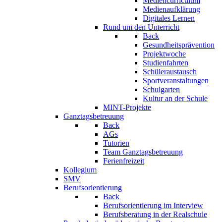
Mediencurriculum
Medienaufklärung
Digitales Lernen
Rund um den Unterricht
Back
Gesundheitsprävention
Projektwoche
Studienfahrten
Schüleraustausch
Sportveranstaltungen
Schulgarten
Kultur an der Schule
MINT-Projekte
Ganztagsbetreuung
Back
AGs
Tutorien
Team Ganztagsbetreuung
Ferienfreizeit
Kollegium
SMV
Berufsorientierung
Back
Berufsorientierung im Interview
Berufsberatung in der Realschule