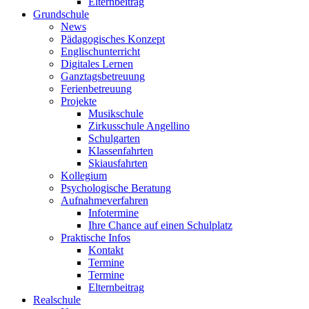
Elternbeitrag
Grundschule
News
Pädagogisches Konzept
Englischunterricht
Digitales Lernen
Ganztagsbetreuung
Ferienbetreuung
Projekte
Musikschule
Zirkusschule Angellino
Schulgarten
Klassenfahrten
Skiausfahrten
Kollegium
Psychologische Beratung
Aufnahmeverfahren
Infotermine
Ihre Chance auf einen Schulplatz
Praktische Infos
Kontakt
Termine
Termine
Elternbeitrag
Realschule