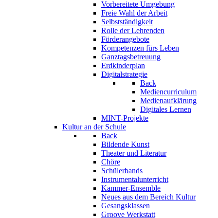
Vorbereitete Umgebung
Freie Wahl der Arbeit
Selbstständigkeit
Rolle der Lehrenden
Förderangebote
Kompetenzen fürs Leben
Ganztagsbetreuung
Erdkinderplan
Digitalstrategie
Back
Mediencurriculum
Medienaufklärung
Digitales Lernen
MINT-Projekte
Kultur an der Schule
Back
Bildende Kunst
Theater und Literatur
Chöre
Schülerbands
Instrumentalunterricht
Kammer-Ensemble
Neues aus dem Bereich Kultur
Gesangsklassen
Groove Werkstatt