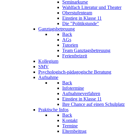
Seminarkurse
Wahlfach Literatur und Theater
Oberstufenteam
Einstieg in Klasse 11
Die "Politikstunde"
Ganztagsbetreuung
Back
AGs
Tutorien
Team Ganztagsbetreuung
Ferienfreizeit
Kollegium
SMV
Psychologisch-pädagogische Beratung
Aufnahme
Back
Infotermine
Aufnahmeverfahren
Einstieg in Klasse 11
Ihre Chance auf einen Schulplatz
Praktische Infos
Back
Kontakt
Termine
Elternbeitrag