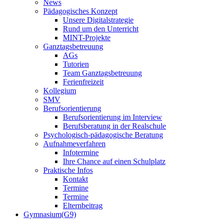
News
Pädagogisches Konzept
Unsere Digitalstrategie
Rund um den Unterricht
MINT-Projekte
Ganztagsbetreuung
AGs
Tutorien
Team Ganztagsbetreuung
Ferienfreizeit
Kollegium
SMV
Berufsorientierung
Berufsorientierung im Interview
Berufsberatung in der Realschule
Psychologisch-pädagogische Beratung
Aufnahmeverfahren
Infotermine
Ihre Chance auf einen Schulplatz
Praktische Infos
Kontakt
Termine
Termine
Elternbeitrag
Gymnasium(G9)