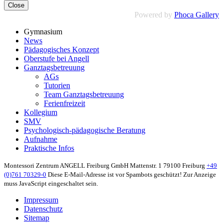
Close
Powered by
Phoca Gallery
Gymnasium
News
Pädagogisches Konzept
Oberstufe bei Angell
Ganztagsbetreuung
AGs
Tutorien
Team Ganztagsbetreuung
Ferienfreizeit
Kollegium
SMV
Psychologisch-pädagogische Beratung
Aufnahme
Praktische Infos
Montessori Zentrum ANGELL Freiburg GmbH
Mattenstr. 1
79100 Freiburg
+49
(0)761 70329-0
Diese E-Mail-Adresse ist vor Spambots geschützt! Zur Anzeige
muss JavaScript eingeschaltet sein.
Impressum
Datenschutz
Sitemap