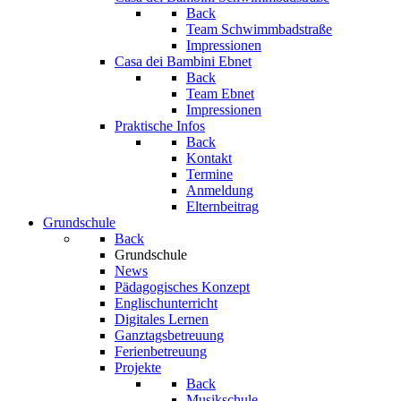
Back
Team Schwimmbadstraße
Impressionen
Casa dei Bambini Ebnet
Back
Team Ebnet
Impressionen
Praktische Infos
Back
Kontakt
Termine
Anmeldung
Elternbeitrag
Grundschule
Back
Grundschule
News
Pädagogisches Konzept
Englischunterricht
Digitales Lernen
Ganztagsbetreuung
Ferienbetreuung
Projekte
Back
Musikschule