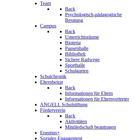
Team
Back
Psychologisch-pädagogische
Beratung
Campus
Back
Unterrichtsräume
Bioteria
Pausenhalle
Bibliothek
Sichere Radwege
Sporthalle
Schulgarten
Schulchronik
Elternbeirat
Back
Informationen für Eltern
Informationen für Elternvertreter
ANGELL Schulstiftung
Förderverein
Back
Aktivitäten
Mitgliedschaft beantragen
Erasmus+
Soziales Engagement