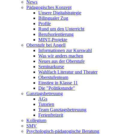
News
Pädagogisches Konzept
Unsere Digitalstrategie
Bilingualer Zug
Profile
Rund um den Unterricht
Berufsorientierung
MINT-Projekte
Oberstufe bei Angell
Informationen zur Kurswahl
Was wir anders machen
Neues aus der Oberstufe
Seminarkurse
Wahlfach Literatur und Theater
Oberstufenteam
Einstieg in Klasse 11
Die "Politikstunde"
Ganztagsbetreuung
AGs
Tutorien
Team Ganztagsbetreuung
Ferienfreizeit
Kollegium
SMV
Psychologisch-pädagogische Beratung