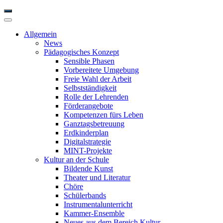
Allgemein
News
Pädagogisches Konzept
Sensible Phasen
Vorbereitete Umgebung
Freie Wahl der Arbeit
Selbstständigkeit
Rolle der Lehrenden
Förderangebote
Kompetenzen fürs Leben
Ganztagsbetreuung
Erdkinderplan
Digitalstrategie
MINT-Projekte
Kultur an der Schule
Bildende Kunst
Theater und Literatur
Chöre
Schülerbands
Instrumentalunterricht
Kammer-Ensemble
Neues aus dem Bereich Kultur