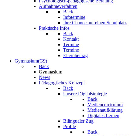
Psychologisch-pädagogische Beratung
Aufnahmeverfahren
Back
Infotermine
Ihre Chance auf einen Schulplatz
Praktische Infos
Back
Kontakt
Termine
Termine
Elternbeitrag
Gymnasium(G9)
Back
Gymnasium
News
Pädagogisches Konzept
Back
Unsere Digitalstrategie
Back
Mediencurriculum
Medienaufklärung
Digitales Lernen
Bilingualer Zug
Profile
Back