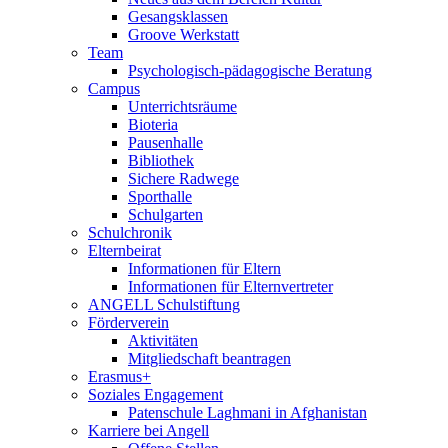
Gesangsklassen
Groove Werkstatt
Team
Psychologisch-pädagogische Beratung
Campus
Unterrichtsräume
Bioteria
Pausenhalle
Bibliothek
Sichere Radwege
Sporthalle
Schulgarten
Schulchronik
Elternbeirat
Informationen für Eltern
Informationen für Elternvertreter
ANGELL Schulstiftung
Förderverein
Aktivitäten
Mitgliedschaft beantragen
Erasmus+
Soziales Engagement
Patenschule Laghmani in Afghanistan
Karriere bei Angell