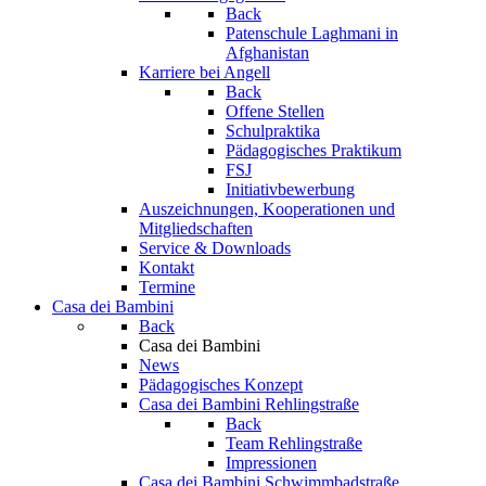
Back
Patenschule Laghmani in
Afghanistan
Karriere bei Angell
Back
Offene Stellen
Schulpraktika
Pädagogisches Praktikum
FSJ
Initiativbewerbung
Auszeichnungen, Kooperationen und
Mitgliedschaften
Service & Downloads
Kontakt
Termine
Casa dei Bambini
Back
Casa dei Bambini
News
Pädagogisches Konzept
Casa dei Bambini Rehlingstraße
Back
Team Rehlingstraße
Impressionen
Casa dei Bambini Schwimmbadstraße