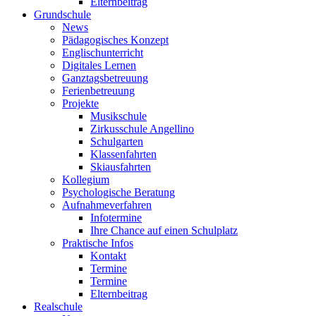
Elternbeitrag
Grundschule
News
Pädagogisches Konzept
Englischunterricht
Digitales Lernen
Ganztagsbetreuung
Ferienbetreuung
Projekte
Musikschule
Zirkusschule Angellino
Schulgarten
Klassenfahrten
Skiausfahrten
Kollegium
Psychologische Beratung
Aufnahmeverfahren
Infotermine
Ihre Chance auf einen Schulplatz
Praktische Infos
Kontakt
Termine
Termine
Elternbeitrag
Realschule