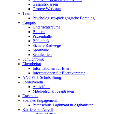
Gesangsklassen
Groove Werkstatt
Team
Psychologisch-pädagogische Beratung
Campus
Unterrichtsräume
Bioteria
Pausenhalle
Bibliothek
Sichere Radwege
Sporthalle
Schulgarten
Schulchronik
Elternbeirat
Informationen für Eltern
Informationen für Elternvertreter
ANGELL Schulstiftung
Förderverein
Aktivitäten
Mitgliedschaft beantragen
Erasmus+
Soziales Engagement
Patenschule Laghmani in Afghanistan
Karriere bei Angell