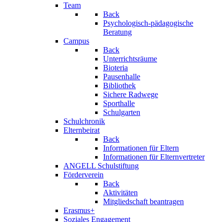
Team
Back
Psychologisch-pädagogische
Beratung
Campus
Back
Unterrichtsräume
Bioteria
Pausenhalle
Bibliothek
Sichere Radwege
Sporthalle
Schulgarten
Schulchronik
Elternbeirat
Back
Informationen für Eltern
Informationen für Elternvertreter
ANGELL Schulstiftung
Förderverein
Back
Aktivitäten
Mitgliedschaft beantragen
Erasmus+
Soziales Engagement