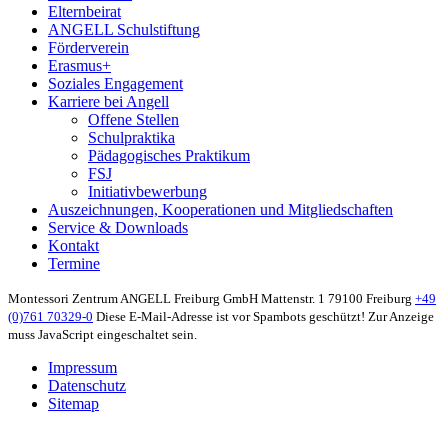
Elternbeirat
ANGELL Schulstiftung
Förderverein
Erasmus+
Soziales Engagement
Karriere bei Angell
Offene Stellen
Schulpraktika
Pädagogisches Praktikum
FSJ
Initiativbewerbung
Auszeichnungen, Kooperationen und Mitgliedschaften
Service & Downloads
Kontakt
Termine
Montessori Zentrum ANGELL Freiburg GmbH
Mattenstr. 1
79100 Freiburg
+49
(0)761 70329-0
Diese E-Mail-Adresse ist vor Spambots geschützt! Zur Anzeige
muss JavaScript eingeschaltet sein.
Impressum
Datenschutz
Sitemap