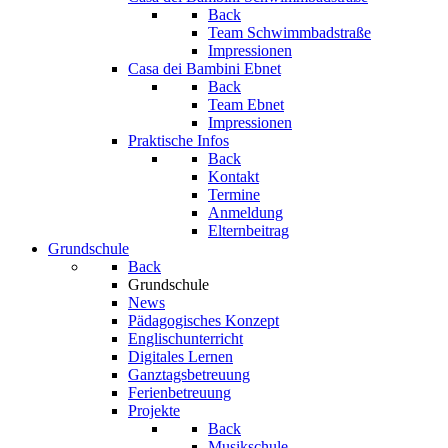
Back
Team Schwimmbadstraße
Impressionen
Casa dei Bambini Ebnet
Back
Team Ebnet
Impressionen
Praktische Infos
Back
Kontakt
Termine
Anmeldung
Elternbeitrag
Grundschule
Back
Grundschule
News
Pädagogisches Konzept
Englischunterricht
Digitales Lernen
Ganztagsbetreuung
Ferienbetreuung
Projekte
Back
Musikschule