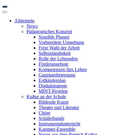
Allgemein
News
Pädagogisches Konzept
Sensible Phasen
Vorbereitete Umgebung
Freie Wahl der Arbeit
Selbstständigkeit
Rolle der Lehrenden
Förderangebote
Kompetenzen fürs Leben
Ganztagsbetreuung
Erdkinderplan
Digitalstrategie
MINT-Projekte
Kultur an der Schule
Bildende Kunst
Theater und Literatur
Chöre
Schülerbands
Instrumentalunterricht
Kammer-Ensemble
Neues aus dem Bereich Kultur