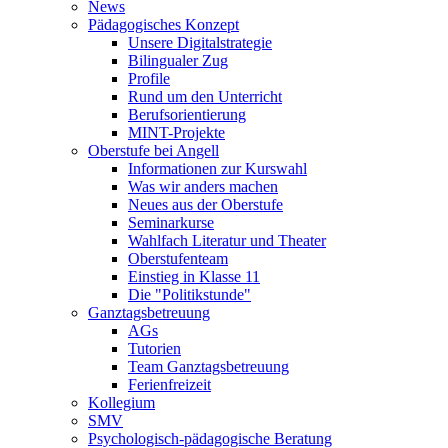
News
Pädagogisches Konzept
Unsere Digitalstrategie
Bilingualer Zug
Profile
Rund um den Unterricht
Berufsorientierung
MINT-Projekte
Oberstufe bei Angell
Informationen zur Kurswahl
Was wir anders machen
Neues aus der Oberstufe
Seminarkurse
Wahlfach Literatur und Theater
Oberstufenteam
Einstieg in Klasse 11
Die "Politikstunde"
Ganztagsbetreuung
AGs
Tutorien
Team Ganztagsbetreuung
Ferienfreizeit
Kollegium
SMV
Psychologisch-pädagogische Beratung