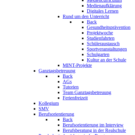
Mediencurriculum
Medienaufklärung
Digitales Lernen
Rund um den Unterricht
Back
Gesundheitsprävention
Projektwoche
Studienfahrten
Schüleraustausch
Sportveranstaltungen
Schulgarten
Kultur an der Schule
MINT-Projekte
Ganztagsbetreuung
Back
AGs
Tutorien
Team Ganztagsbetreuung
Ferienfreizeit
Kollegium
SMV
Berufsorientierung
Back
Berufsorientierung im Interview
Berufsberatung in der Realschule