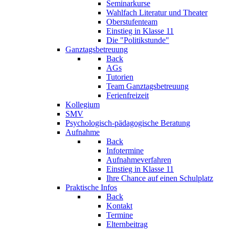
Seminarkurse
Wahlfach Literatur und Theater
Oberstufenteam
Einstieg in Klasse 11
Die "Politikstunde"
Ganztagsbetreuung
Back
AGs
Tutorien
Team Ganztagsbetreuung
Ferienfreizeit
Kollegium
SMV
Psychologisch-pädagogische Beratung
Aufnahme
Back
Infotermine
Aufnahmeverfahren
Einstieg in Klasse 11
Ihre Chance auf einen Schulplatz
Praktische Infos
Back
Kontakt
Termine
Elternbeitrag