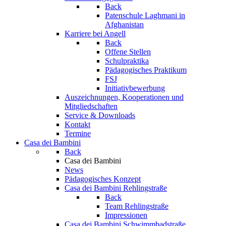
Back
Patenschule Laghmani in
Afghanistan
Karriere bei Angell
Back
Offene Stellen
Schulpraktika
Pädagogisches Praktikum
FSJ
Initiativbewerbung
Auszeichnungen, Kooperationen und
Mitgliedschaften
Service & Downloads
Kontakt
Termine
Casa dei Bambini
Back
Casa dei Bambini
News
Pädagogisches Konzept
Casa dei Bambini Rehlingstraße
Back
Team Rehlingstraße
Impressionen
Casa dei Bambini Schwimmbadstraße