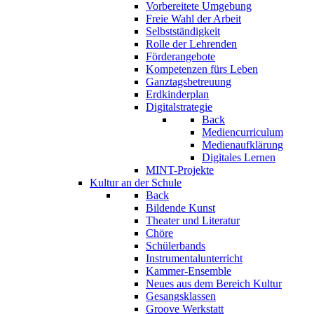
Vorbereitete Umgebung
Freie Wahl der Arbeit
Selbstständigkeit
Rolle der Lehrenden
Förderangebote
Kompetenzen fürs Leben
Ganztagsbetreuung
Erdkinderplan
Digitalstrategie
Back
Mediencurriculum
Medienaufklärung
Digitales Lernen
MINT-Projekte
Kultur an der Schule
Back
Bildende Kunst
Theater und Literatur
Chöre
Schülerbands
Instrumentalunterricht
Kammer-Ensemble
Neues aus dem Bereich Kultur
Gesangsklassen
Groove Werkstatt