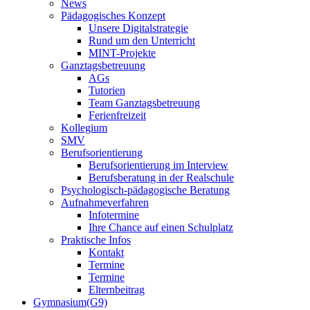
News
Pädagogisches Konzept
Unsere Digitalstrategie
Rund um den Unterricht
MINT-Projekte
Ganztagsbetreuung
AGs
Tutorien
Team Ganztagsbetreuung
Ferienfreizeit
Kollegium
SMV
Berufsorientierung
Berufsorientierung im Interview
Berufsberatung in der Realschule
Psychologisch-pädagogische Beratung
Aufnahmeverfahren
Infotermine
Ihre Chance auf einen Schulplatz
Praktische Infos
Kontakt
Termine
Termine
Elternbeitrag
Gymnasium(G9)