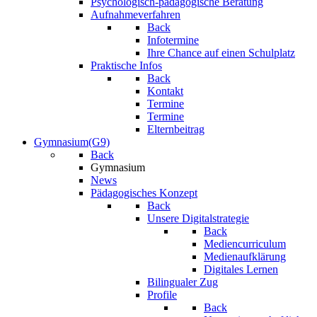
Psychologisch-pädagogische Beratung
Aufnahmeverfahren
Back
Infotermine
Ihre Chance auf einen Schulplatz
Praktische Infos
Back
Kontakt
Termine
Termine
Elternbeitrag
Gymnasium(G9)
Back
Gymnasium
News
Pädagogisches Konzept
Back
Unsere Digitalstrategie
Back
Mediencurriculum
Medienaufklärung
Digitales Lernen
Bilingualer Zug
Profile
Back