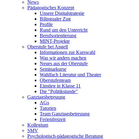
News
Pädagogisches Konzept
Unsere Digitalstrategie
Bilingualer Zug
Profile
Rund um den Unterricht
Berufsorientierung
MINT-Projekte
Oberstufe bei Angell
Informationen zur Kurswahl
Was wir anders machen
Neues aus der Oberstufe
Seminarkurse
Wahlfach Literatur und Theater
Oberstufenteam
Einstieg in Klasse 11
Die "Politikstunde"
Ganztagsbetreuung
AGs
Tutorien
Team Ganztagsbetreuung
Ferienfreizeit
Kollegium
SMV
Psychologisch-pädagogische Beratung