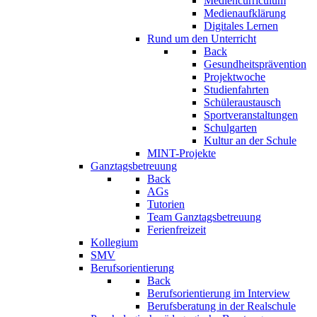
Mediencurriculum
Medienaufklärung
Digitales Lernen
Rund um den Unterricht
Back
Gesundheitsprävention
Projektwoche
Studienfahrten
Schüleraustausch
Sportveranstaltungen
Schulgarten
Kultur an der Schule
MINT-Projekte
Ganztagsbetreuung
Back
AGs
Tutorien
Team Ganztagsbetreuung
Ferienfreizeit
Kollegium
SMV
Berufsorientierung
Back
Berufsorientierung im Interview
Berufsberatung in der Realschule