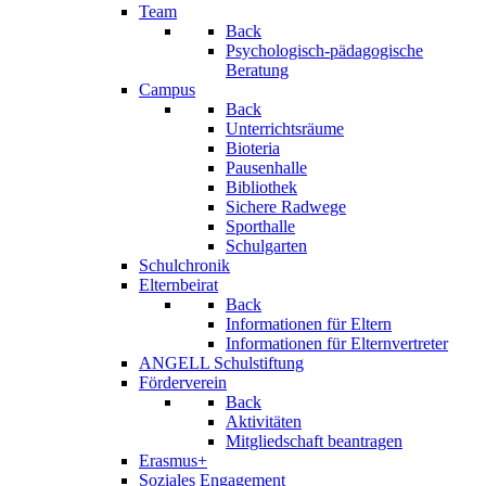
Team
Back
Psychologisch-pädagogische
Beratung
Campus
Back
Unterrichtsräume
Bioteria
Pausenhalle
Bibliothek
Sichere Radwege
Sporthalle
Schulgarten
Schulchronik
Elternbeirat
Back
Informationen für Eltern
Informationen für Elternvertreter
ANGELL Schulstiftung
Förderverein
Back
Aktivitäten
Mitgliedschaft beantragen
Erasmus+
Soziales Engagement