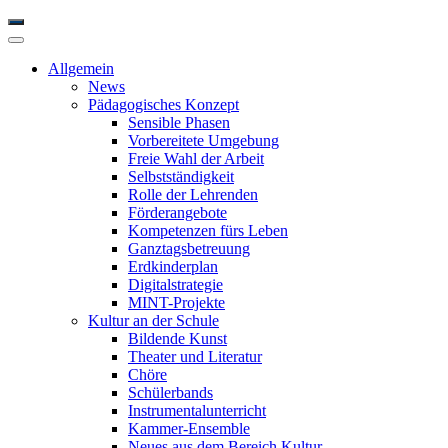
Allgemein
News
Pädagogisches Konzept
Sensible Phasen
Vorbereitete Umgebung
Freie Wahl der Arbeit
Selbstständigkeit
Rolle der Lehrenden
Förderangebote
Kompetenzen fürs Leben
Ganztagsbetreuung
Erdkinderplan
Digitalstrategie
MINT-Projekte
Kultur an der Schule
Bildende Kunst
Theater und Literatur
Chöre
Schülerbands
Instrumentalunterricht
Kammer-Ensemble
Neues aus dem Bereich Kultur