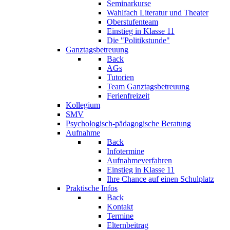
Seminarkurse
Wahlfach Literatur und Theater
Oberstufenteam
Einstieg in Klasse 11
Die "Politikstunde"
Ganztagsbetreuung
Back
AGs
Tutorien
Team Ganztagsbetreuung
Ferienfreizeit
Kollegium
SMV
Psychologisch-pädagogische Beratung
Aufnahme
Back
Infotermine
Aufnahmeverfahren
Einstieg in Klasse 11
Ihre Chance auf einen Schulplatz
Praktische Infos
Back
Kontakt
Termine
Elternbeitrag