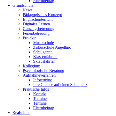
Elternbeitrag
Grundschule
News
Pädagogisches Konzept
Englischunterricht
Digitales Lernen
Ganztagsbetreuung
Ferienbetreuung
Projekte
Musikschule
Zirkusschule Angellino
Schulgarten
Klassenfahrten
Skiausfahrten
Kollegium
Psychologische Beratung
Aufnahmeverfahren
Infotermine
Ihre Chance auf einen Schulplatz
Praktische Infos
Kontakt
Termine
Termine
Elternbeitrag
Realschule