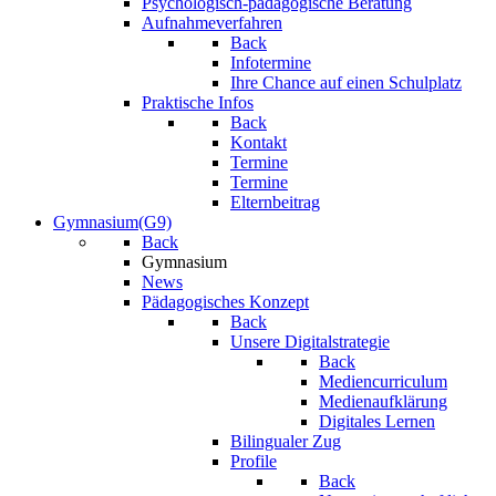
Psychologisch-pädagogische Beratung
Aufnahmeverfahren
Back
Infotermine
Ihre Chance auf einen Schulplatz
Praktische Infos
Back
Kontakt
Termine
Termine
Elternbeitrag
Gymnasium(G9)
Back
Gymnasium
News
Pädagogisches Konzept
Back
Unsere Digitalstrategie
Back
Mediencurriculum
Medienaufklärung
Digitales Lernen
Bilingualer Zug
Profile
Back