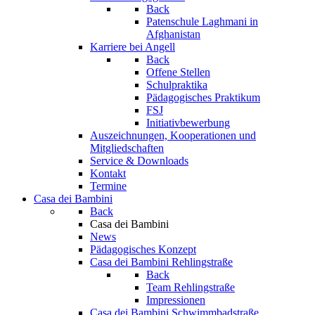
Back
Patenschule Laghmani in
Afghanistan
Karriere bei Angell
Back
Offene Stellen
Schulpraktika
Pädagogisches Praktikum
FSJ
Initiativbewerbung
Auszeichnungen, Kooperationen und
Mitgliedschaften
Service & Downloads
Kontakt
Termine
Casa dei Bambini
Back
Casa dei Bambini
News
Pädagogisches Konzept
Casa dei Bambini Rehlingstraße
Back
Team Rehlingstraße
Impressionen
Casa dei Bambini Schwimmbadstraße