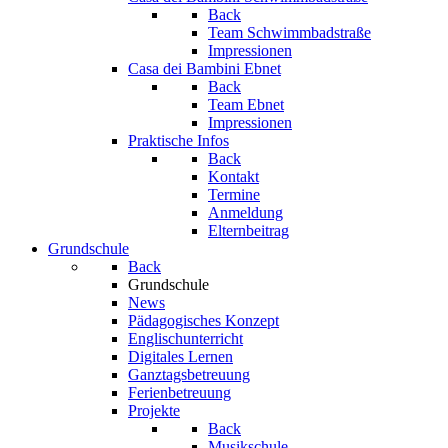
Back
Team Schwimmbadstraße
Impressionen
Casa dei Bambini Ebnet
Back
Team Ebnet
Impressionen
Praktische Infos
Back
Kontakt
Termine
Anmeldung
Elternbeitrag
Grundschule
Back
Grundschule
News
Pädagogisches Konzept
Englischunterricht
Digitales Lernen
Ganztagsbetreuung
Ferienbetreuung
Projekte
Back
Musikschule