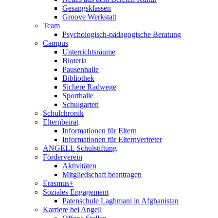
Gesangsklassen
Groove Werkstatt
Team
Psychologisch-pädagogische Beratung
Campus
Unterrichtsräume
Bioteria
Pausenhalle
Bibliothek
Sichere Radwege
Sporthalle
Schulgarten
Schulchronik
Elternbeirat
Informationen für Eltern
Informationen für Elternvertreter
ANGELL Schulstiftung
Förderverein
Aktivitäten
Mitgliedschaft beantragen
Erasmus+
Soziales Engagement
Patenschule Laghmani in Afghanistan
Karriere bei Angell