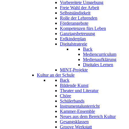
Vorbereitete Umgebung
Freie Wahl der Arbeit
Selbstständigkeit
Rolle der Lehrenden
Förderangebote
Kompetenzen fürs Leben
Ganztagsbetreuung
Erdkinderplan
Digitalstrategie
Back
Mediencurriculum
Medienaufklärung
Digitales Lernen
MINT-Projekte
Kultur an der Schule
Back
Bildende Kunst
Theater und Literatur
Chöre
Schülerbands
Instrumentalunterricht
Kammer-Ensemble
Neues aus dem Bereich Kultur
Gesangsklassen
Groove Werkstatt