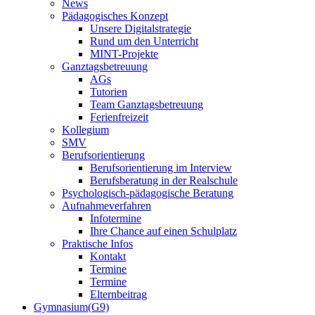
News
Pädagogisches Konzept
Unsere Digitalstrategie
Rund um den Unterricht
MINT-Projekte
Ganztagsbetreuung
AGs
Tutorien
Team Ganztagsbetreuung
Ferienfreizeit
Kollegium
SMV
Berufsorientierung
Berufsorientierung im Interview
Berufsberatung in der Realschule
Psychologisch-pädagogische Beratung
Aufnahmeverfahren
Infotermine
Ihre Chance auf einen Schulplatz
Praktische Infos
Kontakt
Termine
Termine
Elternbeitrag
Gymnasium(G9)