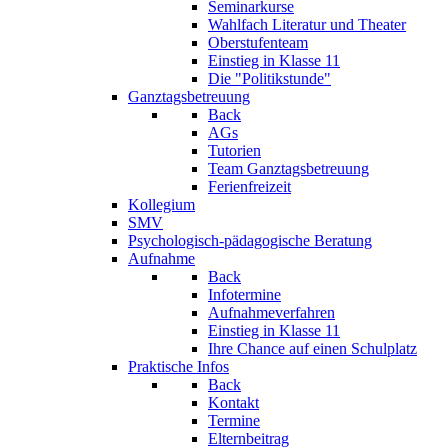
Seminarkurse
Wahlfach Literatur und Theater
Oberstufenteam
Einstieg in Klasse 11
Die "Politikstunde"
Ganztagsbetreuung
Back
AGs
Tutorien
Team Ganztagsbetreuung
Ferienfreizeit
Kollegium
SMV
Psychologisch-pädagogische Beratung
Aufnahme
Back
Infotermine
Aufnahmeverfahren
Einstieg in Klasse 11
Ihre Chance auf einen Schulplatz
Praktische Infos
Back
Kontakt
Termine
Elternbeitrag