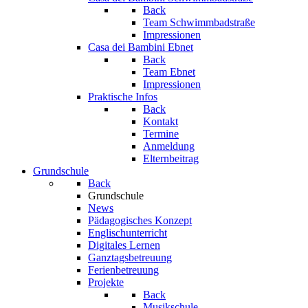
Back
Team Schwimmbadstraße
Impressionen
Casa dei Bambini Ebnet
Back
Team Ebnet
Impressionen
Praktische Infos
Back
Kontakt
Termine
Anmeldung
Elternbeitrag
Grundschule
Back
Grundschule
News
Pädagogisches Konzept
Englischunterricht
Digitales Lernen
Ganztagsbetreuung
Ferienbetreuung
Projekte
Back
Musikschule