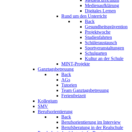
Mediencurriculum
Medienaufklärung
Digitales Lernen
Rund um den Unterricht
Back
Gesundheitsprävention
Projektwoche
Studienfahrten
Schüleraustausch
Sportveranstaltungen
Schulgarten
Kultur an der Schule
MINT-Projekte
Ganztagsbetreuung
Back
AGs
Tutorien
Team Ganztagsbetreuung
Ferienfreizeit
Kollegium
SMV
Berufsorientierung
Back
Berufsorientierung im Interview
Berufsberatung in der Realschule