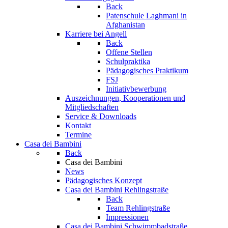
Back
Patenschule Laghmani in
Afghanistan
Karriere bei Angell
Back
Offene Stellen
Schulpraktika
Pädagogisches Praktikum
FSJ
Initiativbewerbung
Auszeichnungen, Kooperationen und
Mitgliedschaften
Service & Downloads
Kontakt
Termine
Casa dei Bambini
Back
Casa dei Bambini
News
Pädagogisches Konzept
Casa dei Bambini Rehlingstraße
Back
Team Rehlingstraße
Impressionen
Casa dei Bambini Schwimmbadstraße