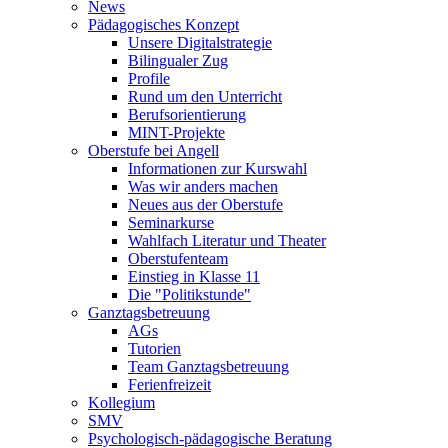
News
Pädagogisches Konzept
Unsere Digitalstrategie
Bilingualer Zug
Profile
Rund um den Unterricht
Berufsorientierung
MINT-Projekte
Oberstufe bei Angell
Informationen zur Kurswahl
Was wir anders machen
Neues aus der Oberstufe
Seminarkurse
Wahlfach Literatur und Theater
Oberstufenteam
Einstieg in Klasse 11
Die "Politikstunde"
Ganztagsbetreuung
AGs
Tutorien
Team Ganztagsbetreuung
Ferienfreizeit
Kollegium
SMV
Psychologisch-pädagogische Beratung