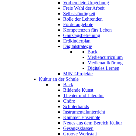
Vorbereitete Umgebung
Freie Wahl der Arbeit
Selbstständigkeit
Rolle der Lehrenden
Förderangebote
Kompetenzen fürs Leben
Ganztagsbetreuung
Erdkinderplan
Digitalstrategie
Back
Mediencurriculum
Medienaufklärung
Digitales Lernen
MINT-Projekte
Kultur an der Schule
Back
Bildende Kunst
Theater und Literatur
Chöre
Schülerbands
Instrumentalunterricht
Kammer-Ensemble
Neues aus dem Bereich Kultur
Gesangsklassen
Groove Werkstatt