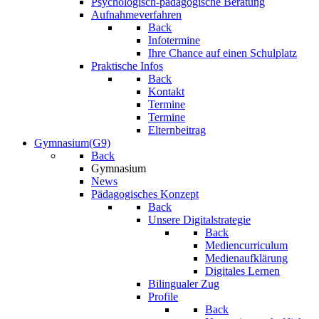
Psychologisch-pädagogische Beratung
Aufnahmeverfahren
Back
Infotermine
Ihre Chance auf einen Schulplatz
Praktische Infos
Back
Kontakt
Termine
Termine
Elternbeitrag
Gymnasium(G9)
Back
Gymnasium
News
Pädagogisches Konzept
Back
Unsere Digitalstrategie
Back
Mediencurriculum
Medienaufklärung
Digitales Lernen
Bilingualer Zug
Profile
Back