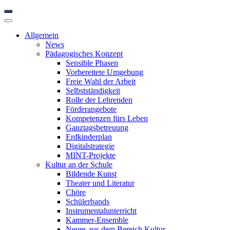
Allgemein
News
Pädagogisches Konzept
Sensible Phasen
Vorbereitete Umgebung
Freie Wahl der Arbeit
Selbstständigkeit
Rolle der Lehrenden
Förderangebote
Kompetenzen fürs Leben
Ganztagsbetreuung
Erdkinderplan
Digitalstrategie
MINT-Projekte
Kultur an der Schule
Bildende Kunst
Theater und Literatur
Chöre
Schülerbands
Instrumentalunterricht
Kammer-Ensemble
Neues aus dem Bereich Kultur