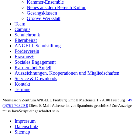
Kammer-Ensemble
Neues aus dem Bereich Kultur
Gesangsklassen
Groove Werkstatt
Team
Campus
Schulchronik
Elternbeirat
ANGELL Schulstiftung
Förderverein
Erasmus+
Soziales Engagement
Karriere bei Angell
Auszeichnungen, Kooperationen und Mitgliedschaften
Service & Downloads
Kontakt
Termine
Montessori Zentrum ANGELL Freiburg GmbH
Mattenstr. 1
79100 Freiburg
+49
(0)761 70329-0
Diese E-Mail-Adresse ist vor Spambots geschützt! Zur Anzeige
muss JavaScript eingeschaltet sein.
Impressum
Datenschutz
Sitemap