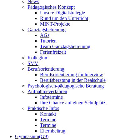
News
Pädagogisches Konzept
Unsere Digitalstrategie
Rund um den Unterricht
MINT-Projekte
Ganztagsbetreuung
AGs
Tutorien
Team Ganztagsbetreuung
Ferienfreizeit
Kollegium
SMV
Berufsorientierung
Berufsorientierung im Interview
Berufsberatung in der Realschule
Psychologisch-pädagogische Beratung
Aufnahmeverfahren
Infotermine
Ihre Chance auf einen Schulplatz
Praktische Infos
Kontakt
Termine
Termine
Elternbeitrag
Gymnasium(G9)