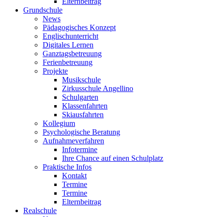
Elternbeitrag
Grundschule
News
Pädagogisches Konzept
Englischunterricht
Digitales Lernen
Ganztagsbetreuung
Ferienbetreuung
Projekte
Musikschule
Zirkusschule Angellino
Schulgarten
Klassenfahrten
Skiausfahrten
Kollegium
Psychologische Beratung
Aufnahmeverfahren
Infotermine
Ihre Chance auf einen Schulplatz
Praktische Infos
Kontakt
Termine
Termine
Elternbeitrag
Realschule