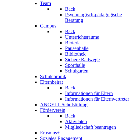
Team
Back
Psychologisch-pädagogische
Beratung
Campus
Back
Unterrichtsräume
Bioteria
Pausenhalle
Bibliothek
Sichere Radwege
Sporthalle
Schulgarten
Schulchronik
Elternbeirat
Back
Informationen für Eltern
Informationen für Elternvertreter
ANGELL Schulstiftung
Förderverein
Back
Aktivitäten
Mitgliedschaft beantragen
Erasmus+
Soziales Engagement