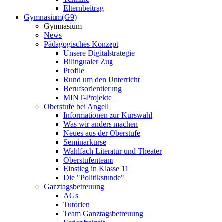
Elternbeitrag
Gymnasium(G9)
Gymnasium
News
Pädagogisches Konzept
Unsere Digitalstrategie
Bilingualer Zug
Profile
Rund um den Unterricht
Berufsorientierung
MINT-Projekte
Oberstufe bei Angell
Informationen zur Kurswahl
Was wir anders machen
Neues aus der Oberstufe
Seminarkurse
Wahlfach Literatur und Theater
Oberstufenteam
Einstieg in Klasse 11
Die "Politikstunde"
Ganztagsbetreuung
AGs
Tutorien
Team Ganztagsbetreuung