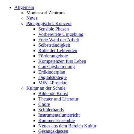
Allgemein
Montessori Zentrum
News
Pädagogisches Konzept
Sensible Phasen
Vorbereitete Umgebung
Freie Wahl der Arbeit
Selbstständigkeit
Rolle der Lehrenden
Förderangebote
Kompetenzen fürs Leben
Ganztagsbetreuung
Erdkinderplan
Digitalstrategie
MINT-Projekte
Kultur an der Schule
Bildende Kunst
Theater und Literatur
Chöre
Schülerbands
Instrumentalunterricht
Kammer-Ensemble
Neues aus dem Bereich Kultur
Gesangsklassen