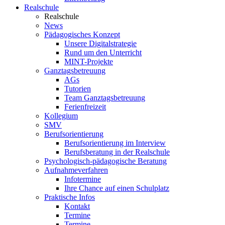
Realschule
Realschule
News
Pädagogisches Konzept
Unsere Digitalstrategie
Rund um den Unterricht
MINT-Projekte
Ganztagsbetreuung
AGs
Tutorien
Team Ganztagsbetreuung
Ferienfreizeit
Kollegium
SMV
Berufsorientierung
Berufsorientierung im Interview
Berufsberatung in der Realschule
Psychologisch-pädagogische Beratung
Aufnahmeverfahren
Infotermine
Ihre Chance auf einen Schulplatz
Praktische Infos
Kontakt
Termine
Termine