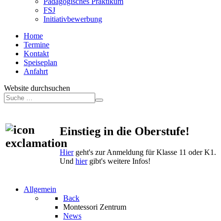
Pädagogisches Praktikum
FSJ
Initiativbewerbung
Home
Termine
Kontakt
Speiseplan
Anfahrt
Website durchsuchen
Einstieg in die Oberstufe!
Hier
geht's zur Anmeldung für Klasse 11 oder K1.
Und
hier
gibt's weitere Infos!
Allgemein
Back
Montessori Zentrum
News