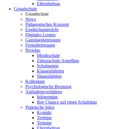
Elternbeitrag
Grundschule
Grundschule
News
Pädagogisches Konzept
Englischunterricht
Digitales Lernen
Ganztagsbetreuung
Ferienbetreuung
Projekte
Musikschule
Zirkusschule Angellino
Schulgarten
Klassenfahrten
Skiausfahrten
Kollegium
Psychologische Beratung
Aufnahmeverfahren
Infotermine
Ihre Chance auf einen Schulplatz
Praktische Infos
Kontakt
Termine
Termine
Elternbeitrag