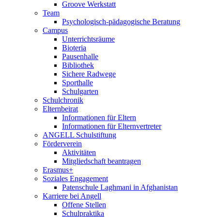
Groove Werkstatt
Team
Psychologisch-pädagogische Beratung
Campus
Unterrichtsräume
Bioteria
Pausenhalle
Bibliothek
Sichere Radwege
Sporthalle
Schulgarten
Schulchronik
Elternbeirat
Informationen für Eltern
Informationen für Elternvertreter
ANGELL Schulstiftung
Förderverein
Aktivitäten
Mitgliedschaft beantragen
Erasmus+
Soziales Engagement
Patenschule Laghmani in Afghanistan
Karriere bei Angell
Offene Stellen
Schulpraktika