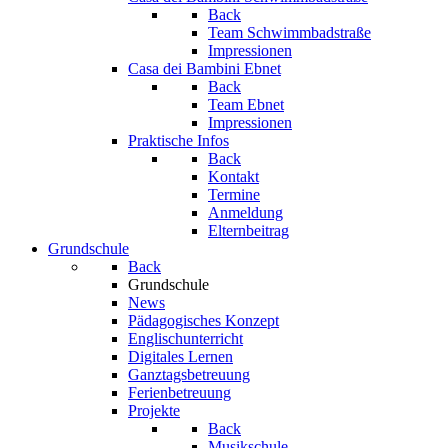
Back
Team Schwimmbadstraße
Impressionen
Casa dei Bambini Ebnet
Back
Team Ebnet
Impressionen
Praktische Infos
Back
Kontakt
Termine
Anmeldung
Elternbeitrag
Grundschule
Back
Grundschule
News
Pädagogisches Konzept
Englischunterricht
Digitales Lernen
Ganztagsbetreuung
Ferienbetreuung
Projekte
Back
Musikschule