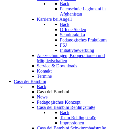
Back
Patenschule Laghmani in
Afghanistan
Karriere bei Angell
Back
Offene Stellen
Schulpraktika
Pädagogisches Praktikum
FSJ
Initiativbewerbung
Auszeichnungen, Kooperationen und
Mitgliedschaften
Service & Downloads
Kontakt
Termine
Casa dei Bambini
Back
Casa dei Bambini
News
Pädagogisches Konzept
Casa dei Bambini Rehlingstraße
Back
Team Rehlingstraße
Impressionen
Casa dei Bambini Schwimmbadstraße