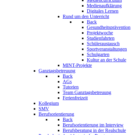
Mediencurriculum
Medienaufklärung
Digitales Lernen
Rund um den Unterricht
Back
Gesundheitsprävention
Projektwoche
Studienfahrten
Schüleraustausch
Sportveranstaltungen
Schulgarten
Kultur an der Schule
MINT-Projekte
Ganztagsbetreuung
Back
AGs
Tutorien
Team Ganztagsbetreuung
Ferienfreizeit
Kollegium
SMV
Berufsorientierung
Back
Berufsorientierung im Interview
Berufsberatung in der Realschule