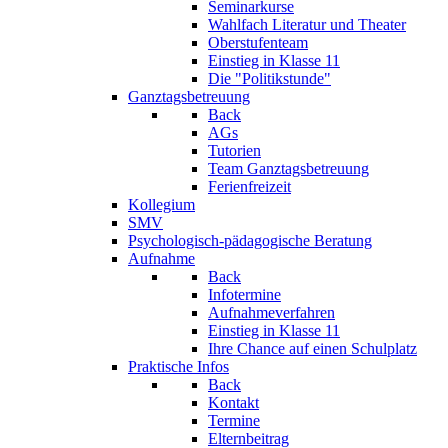
Seminarkurse
Wahlfach Literatur und Theater
Oberstufenteam
Einstieg in Klasse 11
Die "Politikstunde"
Ganztagsbetreuung
Back
AGs
Tutorien
Team Ganztagsbetreuung
Ferienfreizeit
Kollegium
SMV
Psychologisch-pädagogische Beratung
Aufnahme
Back
Infotermine
Aufnahmeverfahren
Einstieg in Klasse 11
Ihre Chance auf einen Schulplatz
Praktische Infos
Back
Kontakt
Termine
Elternbeitrag