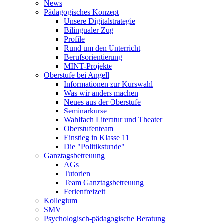
News
Pädagogisches Konzept
Unsere Digitalstrategie
Bilingualer Zug
Profile
Rund um den Unterricht
Berufsorientierung
MINT-Projekte
Oberstufe bei Angell
Informationen zur Kurswahl
Was wir anders machen
Neues aus der Oberstufe
Seminarkurse
Wahlfach Literatur und Theater
Oberstufenteam
Einstieg in Klasse 11
Die "Politikstunde"
Ganztagsbetreuung
AGs
Tutorien
Team Ganztagsbetreuung
Ferienfreizeit
Kollegium
SMV
Psychologisch-pädagogische Beratung