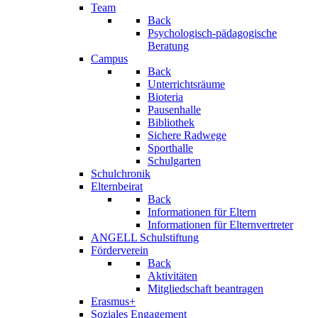
Team
Back
Psychologisch-pädagogische
Beratung
Campus
Back
Unterrichtsräume
Bioteria
Pausenhalle
Bibliothek
Sichere Radwege
Sporthalle
Schulgarten
Schulchronik
Elternbeirat
Back
Informationen für Eltern
Informationen für Elternvertreter
ANGELL Schulstiftung
Förderverein
Back
Aktivitäten
Mitgliedschaft beantragen
Erasmus+
Soziales Engagement