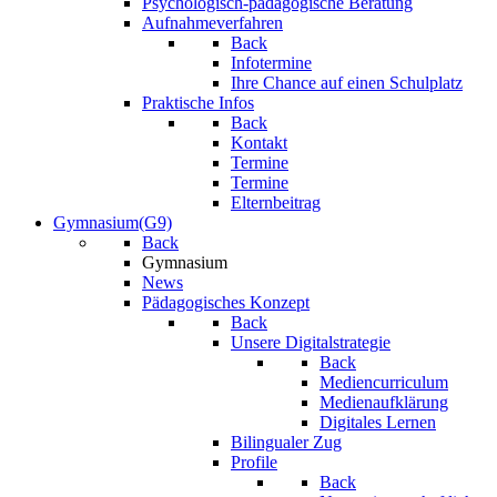
Psychologisch-pädagogische Beratung
Aufnahmeverfahren
Back
Infotermine
Ihre Chance auf einen Schulplatz
Praktische Infos
Back
Kontakt
Termine
Termine
Elternbeitrag
Gymnasium(G9)
Back
Gymnasium
News
Pädagogisches Konzept
Back
Unsere Digitalstrategie
Back
Mediencurriculum
Medienaufklärung
Digitales Lernen
Bilingualer Zug
Profile
Back