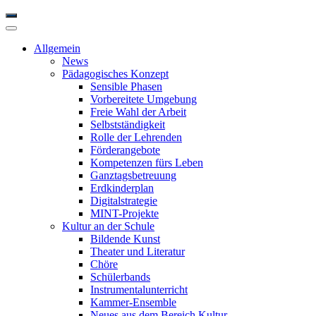
Allgemein
News
Pädagogisches Konzept
Sensible Phasen
Vorbereitete Umgebung
Freie Wahl der Arbeit
Selbstständigkeit
Rolle der Lehrenden
Förderangebote
Kompetenzen fürs Leben
Ganztagsbetreuung
Erdkinderplan
Digitalstrategie
MINT-Projekte
Kultur an der Schule
Bildende Kunst
Theater und Literatur
Chöre
Schülerbands
Instrumentalunterricht
Kammer-Ensemble
Neues aus dem Bereich Kultur