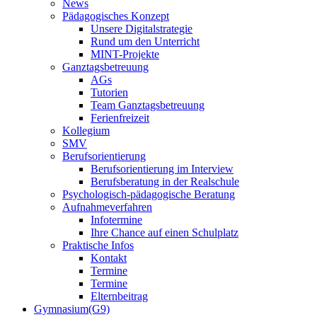
News
Pädagogisches Konzept
Unsere Digitalstrategie
Rund um den Unterricht
MINT-Projekte
Ganztagsbetreuung
AGs
Tutorien
Team Ganztagsbetreuung
Ferienfreizeit
Kollegium
SMV
Berufsorientierung
Berufsorientierung im Interview
Berufsberatung in der Realschule
Psychologisch-pädagogische Beratung
Aufnahmeverfahren
Infotermine
Ihre Chance auf einen Schulplatz
Praktische Infos
Kontakt
Termine
Termine
Elternbeitrag
Gymnasium(G9)