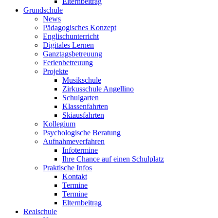
Elternbeitrag
Grundschule
News
Pädagogisches Konzept
Englischunterricht
Digitales Lernen
Ganztagsbetreuung
Ferienbetreuung
Projekte
Musikschule
Zirkusschule Angellino
Schulgarten
Klassenfahrten
Skiausfahrten
Kollegium
Psychologische Beratung
Aufnahmeverfahren
Infotermine
Ihre Chance auf einen Schulplatz
Praktische Infos
Kontakt
Termine
Termine
Elternbeitrag
Realschule