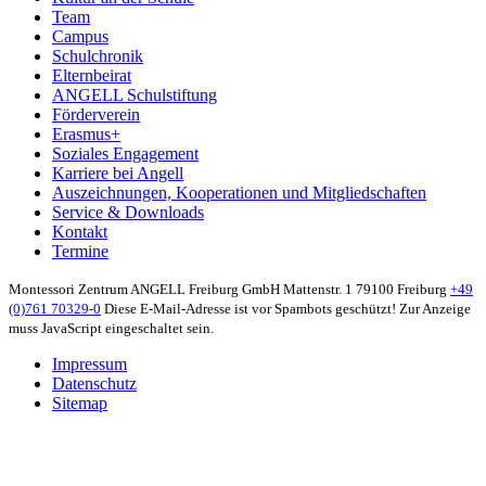
Team
Campus
Schulchronik
Elternbeirat
ANGELL Schulstiftung
Förderverein
Erasmus+
Soziales Engagement
Karriere bei Angell
Auszeichnungen, Kooperationen und Mitgliedschaften
Service & Downloads
Kontakt
Termine
Montessori Zentrum ANGELL Freiburg GmbH
Mattenstr. 1
79100 Freiburg
+49
(0)761 70329-0
Diese E-Mail-Adresse ist vor Spambots geschützt! Zur Anzeige
muss JavaScript eingeschaltet sein.
Impressum
Datenschutz
Sitemap