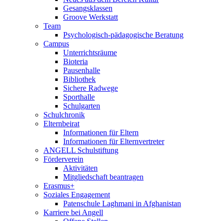
Gesangsklassen
Groove Werkstatt
Team
Psychologisch-pädagogische Beratung
Campus
Unterrichtsräume
Bioteria
Pausenhalle
Bibliothek
Sichere Radwege
Sporthalle
Schulgarten
Schulchronik
Elternbeirat
Informationen für Eltern
Informationen für Elternvertreter
ANGELL Schulstiftung
Förderverein
Aktivitäten
Mitgliedschaft beantragen
Erasmus+
Soziales Engagement
Patenschule Laghmani in Afghanistan
Karriere bei Angell