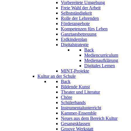
Vorbereitete Umgebung
Freie Wahl der Arbeit
Selbstständigkeit
Rolle der Lehrenden
Förderangebote
Kompetenzen fürs Leben
Ganztagsbetreuung
Erdkinderplan
Digitalstrategie
Back
Mediencurriculum
Medienaufklärung
Digitales Lernen
MINT-Projekte
Kultur an der Schule
Back
Bildende Kunst
Theater und Literatur
Chöre
Schülerbands
Instrumentalunterricht
Kammer-Ensemble
Neues aus dem Bereich Kultur
Gesangsklassen
Groove Werkstatt