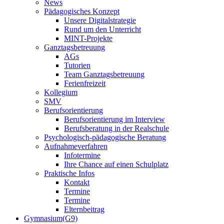
News
Pädagogisches Konzept
Unsere Digitalstrategie
Rund um den Unterricht
MINT-Projekte
Ganztagsbetreuung
AGs
Tutorien
Team Ganztagsbetreuung
Ferienfreizeit
Kollegium
SMV
Berufsorientierung
Berufsorientierung im Interview
Berufsberatung in der Realschule
Psychologisch-pädagogische Beratung
Aufnahmeverfahren
Infotermine
Ihre Chance auf einen Schulplatz
Praktische Infos
Kontakt
Termine
Termine
Elternbeitrag
Gymnasium(G9)