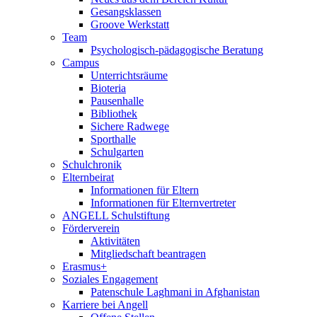
Gesangsklassen
Groove Werkstatt
Team
Psychologisch-pädagogische Beratung
Campus
Unterrichtsräume
Bioteria
Pausenhalle
Bibliothek
Sichere Radwege
Sporthalle
Schulgarten
Schulchronik
Elternbeirat
Informationen für Eltern
Informationen für Elternvertreter
ANGELL Schulstiftung
Förderverein
Aktivitäten
Mitgliedschaft beantragen
Erasmus+
Soziales Engagement
Patenschule Laghmani in Afghanistan
Karriere bei Angell