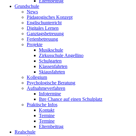
Elternbeitrag
Grundschule
News
Pädagogisches Konzept
Englischunterricht
Digitales Lernen
Ganztagsbetreuung
Ferienbetreuung
Projekte
Musikschule
Zirkusschule Angellino
Schulgarten
Klassenfahrten
Skiausfahrten
Kollegium
Psychologische Beratung
Aufnahmeverfahren
Infotermine
Ihre Chance auf einen Schulplatz
Praktische Infos
Kontakt
Termine
Termine
Elternbeitrag
Realschule