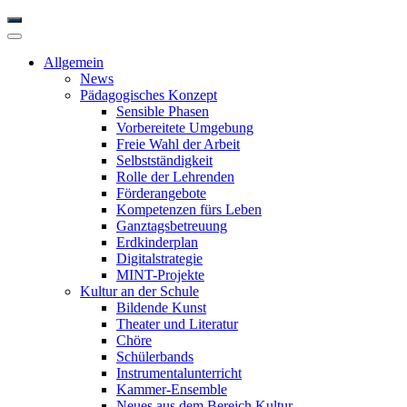
Allgemein
News
Pädagogisches Konzept
Sensible Phasen
Vorbereitete Umgebung
Freie Wahl der Arbeit
Selbstständigkeit
Rolle der Lehrenden
Förderangebote
Kompetenzen fürs Leben
Ganztagsbetreuung
Erdkinderplan
Digitalstrategie
MINT-Projekte
Kultur an der Schule
Bildende Kunst
Theater und Literatur
Chöre
Schülerbands
Instrumentalunterricht
Kammer-Ensemble
Neues aus dem Bereich Kultur