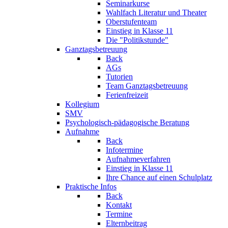
Seminarkurse
Wahlfach Literatur und Theater
Oberstufenteam
Einstieg in Klasse 11
Die "Politikstunde"
Ganztagsbetreuung
Back
AGs
Tutorien
Team Ganztagsbetreuung
Ferienfreizeit
Kollegium
SMV
Psychologisch-pädagogische Beratung
Aufnahme
Back
Infotermine
Aufnahmeverfahren
Einstieg in Klasse 11
Ihre Chance auf einen Schulplatz
Praktische Infos
Back
Kontakt
Termine
Elternbeitrag