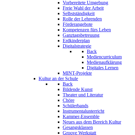
Vorbereitete Umgebung
Freie Wahl der Arbeit
Selbstständigkeit
Rolle der Lehrenden
Förderangebote
Kompetenzen fürs Leben
Ganztagsbetreuung
Erdkinderplan
Digitalstrategie
Back
Mediencurriculum
Medienaufklärung
Digitales Lernen
MINT-Projekte
Kultur an der Schule
Back
Bildende Kunst
Theater und Literatur
Chöre
Schülerbands
Instrumentalunterricht
Kammer-Ensemble
Neues aus dem Bereich Kultur
Gesangsklassen
Groove Werkstatt