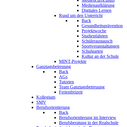
Mediencurriculum
Medienaufklärung
Digitales Lernen
Rund um den Unterricht
Back
Gesundheitsprävention
Projektwoche
Studienfahrten
Schüleraustausch
Sportveranstaltungen
Schulgarten
Kultur an der Schule
MINT-Projekte
Ganztagsbetreuung
Back
AGs
Tutorien
Team Ganztagsbetreuung
Ferienfreizeit
Kollegium
SMV
Berufsorientierung
Back
Berufsorientierung im Interview
Berufsberatung in der Realschule