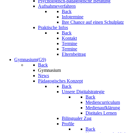
Psychologisch-pädagogische Beratung
Aufnahmeverfahren
Back
Infotermine
Ihre Chance auf einen Schulplatz
Praktische Infos
Back
Kontakt
Termine
Termine
Elternbeitrag
Gymnasium(G9)
Back
Gymnasium
News
Pädagogisches Konzept
Back
Unsere Digitalstrategie
Back
Mediencurriculum
Medienaufklärung
Digitales Lernen
Bilingualer Zug
Profile
Back