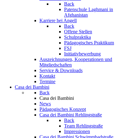
Back
Patenschule Laghmani in
Afghanistan
Karriere bei Angell
Back
Offene Stellen
Schulpraktika
Pädagogisches Praktikum
FSJ
Initiativbewerbung
Auszeichnungen, Kooperationen und
Mitgliedschaften
Service & Downloads
Kontakt
Termine
Casa dei Bambini
Back
Casa dei Bambini
News
Pädagogisches Konzept
Casa dei Bambini Rehlingstraße
Back
Team Rehlingstraße
Impressionen
Casa dei Bambini Schwimmbadstraße