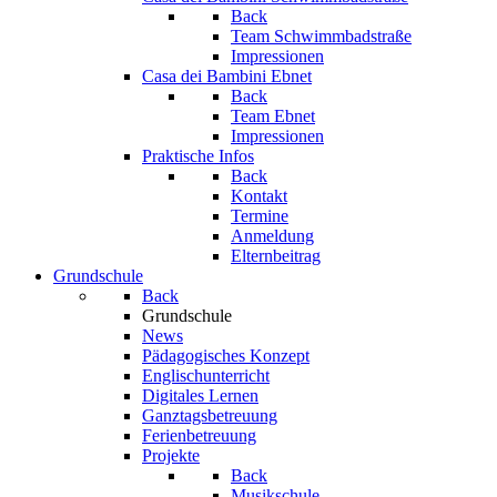
Back
Team Schwimmbadstraße
Impressionen
Casa dei Bambini Ebnet
Back
Team Ebnet
Impressionen
Praktische Infos
Back
Kontakt
Termine
Anmeldung
Elternbeitrag
Grundschule
Back
Grundschule
News
Pädagogisches Konzept
Englischunterricht
Digitales Lernen
Ganztagsbetreuung
Ferienbetreuung
Projekte
Back
Musikschule