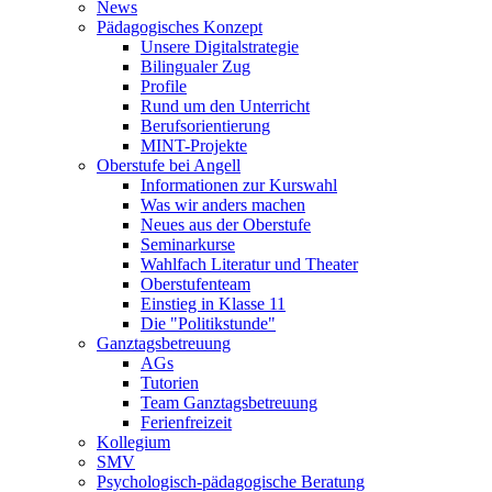
News
Pädagogisches Konzept
Unsere Digitalstrategie
Bilingualer Zug
Profile
Rund um den Unterricht
Berufsorientierung
MINT-Projekte
Oberstufe bei Angell
Informationen zur Kurswahl
Was wir anders machen
Neues aus der Oberstufe
Seminarkurse
Wahlfach Literatur und Theater
Oberstufenteam
Einstieg in Klasse 11
Die "Politikstunde"
Ganztagsbetreuung
AGs
Tutorien
Team Ganztagsbetreuung
Ferienfreizeit
Kollegium
SMV
Psychologisch-pädagogische Beratung