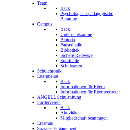
Team
Back
Psychologisch-pädagogische
Beratung
Campus
Back
Unterrichtsräume
Bioteria
Pausenhalle
Bibliothek
Sichere Radwege
Sporthalle
Schulgarten
Schulchronik
Elternbeirat
Back
Informationen für Eltern
Informationen für Elternvertreter
ANGELL Schulstiftung
Förderverein
Back
Aktivitäten
Mitgliedschaft beantragen
Erasmus+
Soziales Engagement