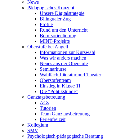
News
Pädagogisches Konzept
Unsere Digitalstrategie
Bilingualer Zug
Profile
Rund um den Unterricht
Berufsorientierung
MINT-Projekte
Oberstufe bei Angell
Informationen zur Kurswahl
Was wir anders machen
Neues aus der Oberstufe
Seminarkurse
Wahlfach Literatur und Theater
Oberstufenteam
Einstieg in Klasse 11
Die "Politikstunde"
Ganztagsbetreuung
AGs
Tutorien
Team Ganztagsbetreuung
Ferienfreizeit
Kollegium
SMV
Psychologisch-pädagogische Beratung