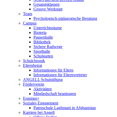
Gesangsklassen
Groove Werkstatt
Team
Psychologisch-pädagogische Beratung
Campus
Unterrichtsräume
Bioteria
Pausenhalle
Bibliothek
Sichere Radwege
Sporthalle
Schulgarten
Schulchronik
Elternbeirat
Informationen für Eltern
Informationen für Elternvertreter
ANGELL Schulstiftung
Förderverein
Aktivitäten
Mitgliedschaft beantragen
Erasmus+
Soziales Engagement
Patenschule Laghmani in Afghanistan
Karriere bei Angell