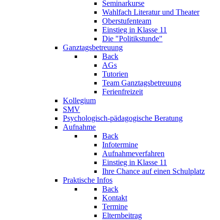
Seminarkurse
Wahlfach Literatur und Theater
Oberstufenteam
Einstieg in Klasse 11
Die "Politikstunde"
Ganztagsbetreuung
Back
AGs
Tutorien
Team Ganztagsbetreuung
Ferienfreizeit
Kollegium
SMV
Psychologisch-pädagogische Beratung
Aufnahme
Back
Infotermine
Aufnahmeverfahren
Einstieg in Klasse 11
Ihre Chance auf einen Schulplatz
Praktische Infos
Back
Kontakt
Termine
Elternbeitrag