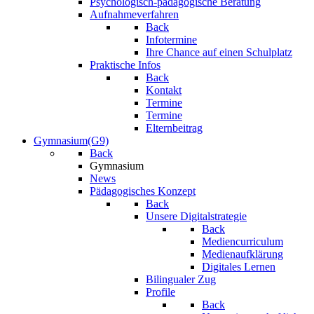
Psychologisch-pädagogische Beratung
Aufnahmeverfahren
Back
Infotermine
Ihre Chance auf einen Schulplatz
Praktische Infos
Back
Kontakt
Termine
Termine
Elternbeitrag
Gymnasium(G9)
Back
Gymnasium
News
Pädagogisches Konzept
Back
Unsere Digitalstrategie
Back
Mediencurriculum
Medienaufklärung
Digitales Lernen
Bilingualer Zug
Profile
Back