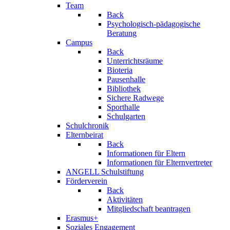
Team
Back
Psychologisch-pädagogische
Beratung
Campus
Back
Unterrichtsräume
Bioteria
Pausenhalle
Bibliothek
Sichere Radwege
Sporthalle
Schulgarten
Schulchronik
Elternbeirat
Back
Informationen für Eltern
Informationen für Elternvertreter
ANGELL Schulstiftung
Förderverein
Back
Aktivitäten
Mitgliedschaft beantragen
Erasmus+
Soziales Engagement