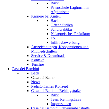
Back
Patenschule Laghmani in
Afghanistan
Karriere bei Angell
Back
Offene Stellen
Schulpraktika
Pädagogisches Praktikum
FSJ
Initiativbewerbung
Auszeichnungen, Kooperationen und
Mitgliedschaften
Service & Downloads
Kontakt
Termine
Casa dei Bambini
Back
Casa dei Bambini
News
Pädagogisches Konzept
Casa dei Bambini Rehlingstraße
Back
Team Rehlingstraße
Impressionen
Casa dei Bambini Schwimmbadstraße