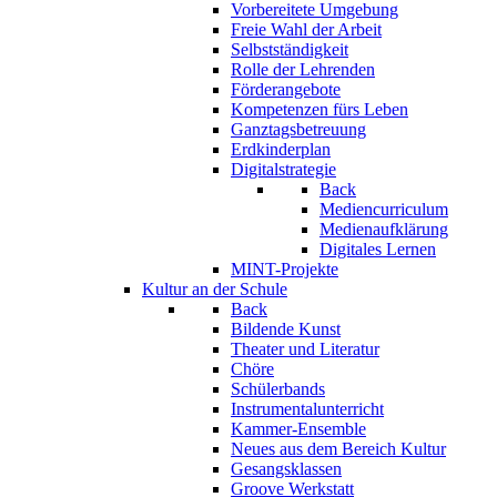
Vorbereitete Umgebung
Freie Wahl der Arbeit
Selbstständigkeit
Rolle der Lehrenden
Förderangebote
Kompetenzen fürs Leben
Ganztagsbetreuung
Erdkinderplan
Digitalstrategie
Back
Mediencurriculum
Medienaufklärung
Digitales Lernen
MINT-Projekte
Kultur an der Schule
Back
Bildende Kunst
Theater und Literatur
Chöre
Schülerbands
Instrumentalunterricht
Kammer-Ensemble
Neues aus dem Bereich Kultur
Gesangsklassen
Groove Werkstatt