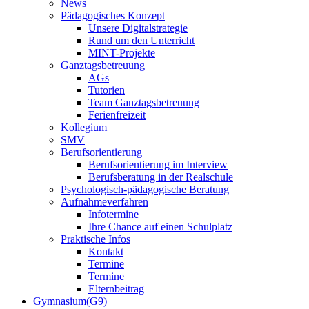
News
Pädagogisches Konzept
Unsere Digitalstrategie
Rund um den Unterricht
MINT-Projekte
Ganztagsbetreuung
AGs
Tutorien
Team Ganztagsbetreuung
Ferienfreizeit
Kollegium
SMV
Berufsorientierung
Berufsorientierung im Interview
Berufsberatung in der Realschule
Psychologisch-pädagogische Beratung
Aufnahmeverfahren
Infotermine
Ihre Chance auf einen Schulplatz
Praktische Infos
Kontakt
Termine
Termine
Elternbeitrag
Gymnasium(G9)