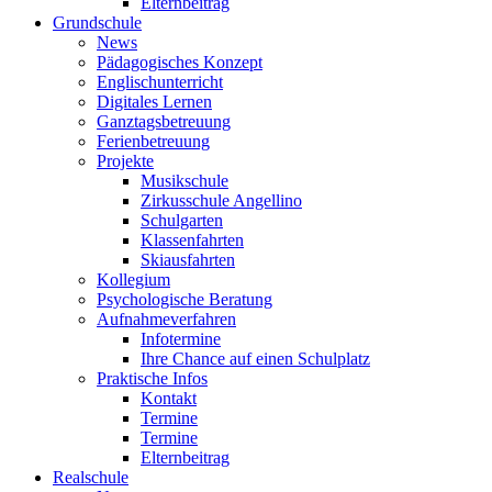
Elternbeitrag
Grundschule
News
Pädagogisches Konzept
Englischunterricht
Digitales Lernen
Ganztagsbetreuung
Ferienbetreuung
Projekte
Musikschule
Zirkusschule Angellino
Schulgarten
Klassenfahrten
Skiausfahrten
Kollegium
Psychologische Beratung
Aufnahmeverfahren
Infotermine
Ihre Chance auf einen Schulplatz
Praktische Infos
Kontakt
Termine
Termine
Elternbeitrag
Realschule