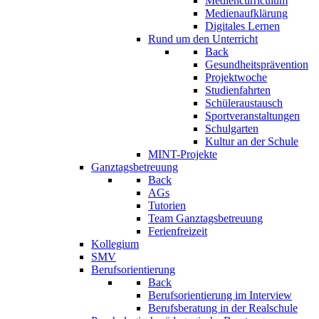
Mediencurriculum
Medienaufklärung
Digitales Lernen
Rund um den Unterricht
Back
Gesundheitsprävention
Projektwoche
Studienfahrten
Schüleraustausch
Sportveranstaltungen
Schulgarten
Kultur an der Schule
MINT-Projekte
Ganztagsbetreuung
Back
AGs
Tutorien
Team Ganztagsbetreuung
Ferienfreizeit
Kollegium
SMV
Berufsorientierung
Back
Berufsorientierung im Interview
Berufsberatung in der Realschule