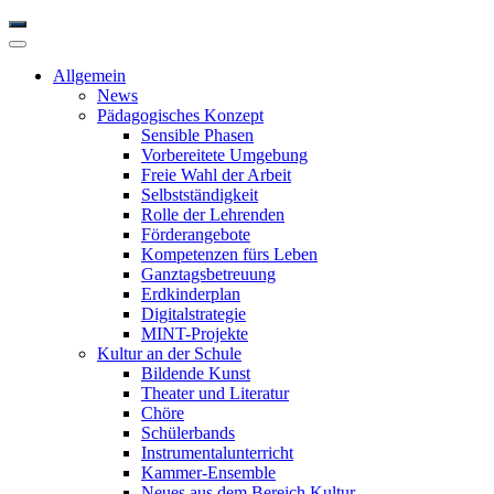
Allgemein
News
Pädagogisches Konzept
Sensible Phasen
Vorbereitete Umgebung
Freie Wahl der Arbeit
Selbstständigkeit
Rolle der Lehrenden
Förderangebote
Kompetenzen fürs Leben
Ganztagsbetreuung
Erdkinderplan
Digitalstrategie
MINT-Projekte
Kultur an der Schule
Bildende Kunst
Theater und Literatur
Chöre
Schülerbands
Instrumentalunterricht
Kammer-Ensemble
Neues aus dem Bereich Kultur