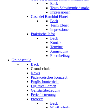
Back
Team Schwimmbadstraße
Impressionen
Casa dei Bambini Ebnet
Back
Team Ebnet
Impressionen
Praktische Infos
Back
Kontakt
Termine
Anmeldung
Elternbeitrag
Grundschule
Back
Grundschule
News
Pädagogisches Konzept
Englischunterricht
Digitales Lernen
Ganztagsbetreuung
Ferienbetreuung
Projekte
Back
Musikschule