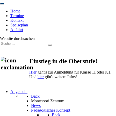
Home
Termine
Kontakt
Speiseplan
Anfahrt
Website durchsuchen
Einstieg in die Oberstufe!
Hier
geht's zur Anmeldung für Klasse 11 oder K1.
Und
hier
gibt's weitere Infos!
Allgemein
Back
Montessori Zentrum
News
Pädagogisches Konzept
Back