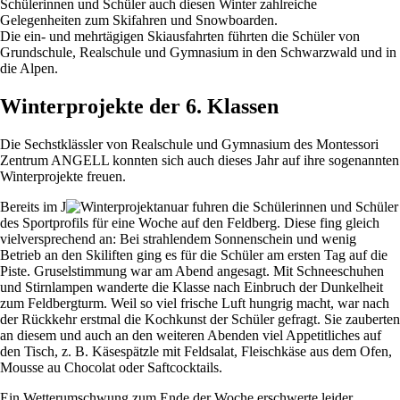
Schülerinnen und Schüler auch diesen Winter zahlreiche
Gelegenheiten zum Skifahren und Snowboarden.
Die ein- und mehrtägigen Skiausfahrten führten die Schüler von
Grundschule, Realschule und Gymnasium in den Schwarzwald und in
die Alpen.
Winterprojekte der 6. Klassen
Die Sechstklässler von Realschule und Gymnasium des Montessori
Zentrum ANGELL konnten sich auch dieses Jahr auf ihre sogenannten
Winterprojekte freuen.
Bereits im J
anuar fuhren die Schülerinnen und Schüler
des Sportprofils für eine Woche auf den Feldberg. Diese fing gleich
vielversprechend an: Bei strahlendem Sonnenschein und wenig
Betrieb an den Skiliften ging es für die Schüler am ersten Tag auf die
Piste. Gruselstimmung war am Abend angesagt. Mit Schneeschuhen
und Stirnlampen wanderte die Klasse nach Einbruch der Dunkelheit
zum Feldbergturm. Weil so viel frische Luft hungrig macht, war nach
der Rückkehr erstmal die Kochkunst der Schüler gefragt. Sie zauberten
an diesem und auch an den weiteren Abenden viel Appetitliches auf
den Tisch, z. B. Käsespätzle mit Feldsalat, Fleischkäse aus dem Ofen,
Mousse au Chocolat oder Saftcocktails.
Ein Wetterumschwung zum Ende der Woche erschwerte leider