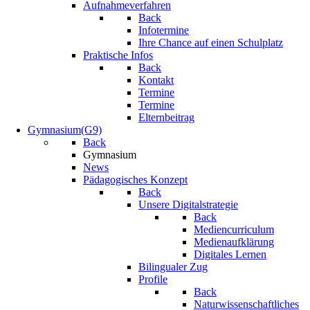
Aufnahmeverfahren
Back
Infotermine
Ihre Chance auf einen Schulplatz
Praktische Infos
Back
Kontakt
Termine
Termine
Elternbeitrag
Gymnasium(G9)
Back
Gymnasium
News
Pädagogisches Konzept
Back
Unsere Digitalstrategie
Back
Mediencurriculum
Medienaufklärung
Digitales Lernen
Bilingualer Zug
Profile
Back
Naturwissenschaftliches