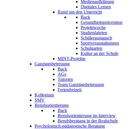
Medienaufklärung
Digitales Lernen
Rund um den Unterricht
Back
Gesundheitsprävention
Projektwoche
Studienfahrten
Schüleraustausch
Sportveranstaltungen
Schulgarten
Kultur an der Schule
MINT-Projekte
Ganztagsbetreuung
Back
AGs
Tutorien
Team Ganztagsbetreuung
Ferienfreizeit
Kollegium
SMV
Berufsorientierung
Back
Berufsorientierung im Interview
Berufsberatung in der Realschule
Psychologisch-pädagogische Beratung