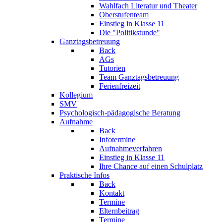
Wahlfach Literatur und Theater
Oberstufenteam
Einstieg in Klasse 11
Die "Politikstunde"
Ganztagsbetreuung
Back
AGs
Tutorien
Team Ganztagsbetreuung
Ferienfreizeit
Kollegium
SMV
Psychologisch-pädagogische Beratung
Aufnahme
Back
Infotermine
Aufnahmeverfahren
Einstieg in Klasse 11
Ihre Chance auf einen Schulplatz
Praktische Infos
Back
Kontakt
Termine
Elternbeitrag
Termine