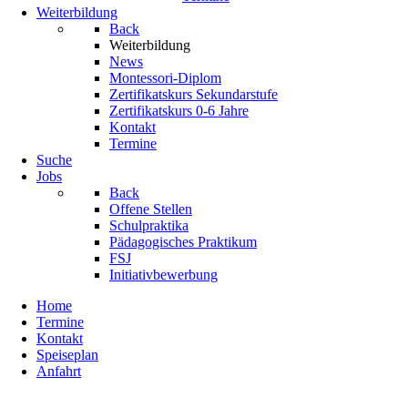
Weiterbildung
Back
Weiterbildung
News
Montessori-Diplom
Zertifikatskurs Sekundarstufe
Zertifikatskurs 0-6 Jahre
Kontakt
Termine
Suche
Jobs
Back
Offene Stellen
Schulpraktika
Pädagogisches Praktikum
FSJ
Initiativbewerbung
Home
Termine
Kontakt
Speiseplan
Anfahrt