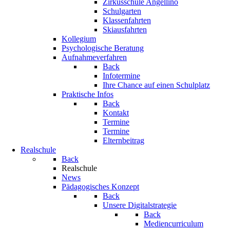
Zirkusschule Angellino
Schulgarten
Klassenfahrten
Skiausfahrten
Kollegium
Psychologische Beratung
Aufnahmeverfahren
Back
Infotermine
Ihre Chance auf einen Schulplatz
Praktische Infos
Back
Kontakt
Termine
Termine
Elternbeitrag
Realschule
Back
Realschule
News
Pädagogisches Konzept
Back
Unsere Digitalstrategie
Back
Mediencurriculum