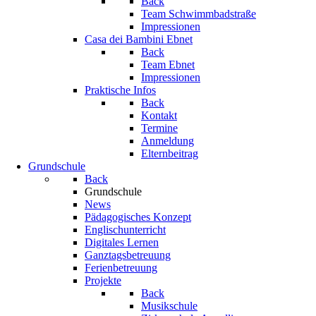
Back
Team Schwimmbadstraße
Impressionen
Casa dei Bambini Ebnet
Back
Team Ebnet
Impressionen
Praktische Infos
Back
Kontakt
Termine
Anmeldung
Elternbeitrag
Grundschule
Back
Grundschule
News
Pädagogisches Konzept
Englischunterricht
Digitales Lernen
Ganztagsbetreuung
Ferienbetreuung
Projekte
Back
Musikschule