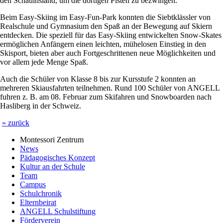
den Schauinsland, um die dortigen Pisten zu bezwingen.
Beim Easy-Skiing im Easy-Fun-Park konnten die Siebtklässler von
Realschule und Gymnasium den Spaß an der Bewegung auf Skiern
entdecken. Die speziell für das Easy-Skiing entwickelten Snow-Skates
ermöglichen Anfängern einen leichten, mühelosen Einstieg in den
Skisport, bieten aber auch Fortgeschrittenen neue Möglichkeiten und
vor allem jede Menge Spaß.
Auch die Schüler von Klasse 8 bis zur Kursstufe 2 konnten an
mehreren Skiausfahrten teilnehmen. Rund 100 Schüler von ANGELL
fuhren z. B. am 08. Februar zum Skifahren und Snowboarden nach
Hasliberg in der Schweiz.
» zurück
Montessori Zentrum
News
Pädagogisches Konzept
Kultur an der Schule
Team
Campus
Schulchronik
Elternbeirat
ANGELL Schulstiftung
Förderverein