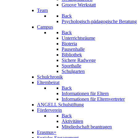
Groove Werkstatt
Team
Back
Psychologisch-pädagogische Beratung
Campus
Back
Unterrichtsräume
Bioteria
Pausenhalle
Bibliothek
Sichere Radwege
Sporthalle
Schulgarten
Schulchronik
Elternbeirat
Back
Informationen für Eltern
Informationen für Elternvertreter
ANGELL Schulstiftung
Förderverein
Back
Aktivitäten
Mitgliedschaft beantragen
Erasmus+
Soziales Engagement