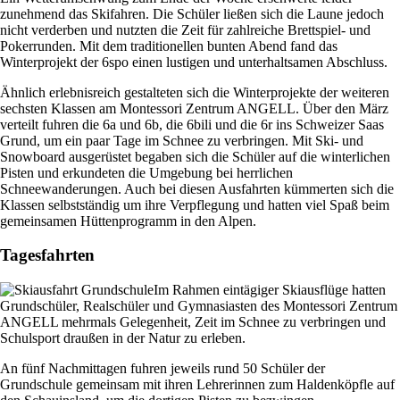
zunehmend das Skifahren. Die Schüler ließen sich die Laune jedoch
nicht verderben und nutzten die Zeit für zahlreiche Brettspiel- und
Pokerrunden. Mit dem traditionellen bunten Abend fand das
Winterprojekt der 6spo einen lustigen und unterhaltsamen Abschluss.
Ähnlich erlebnisreich gestalteten sich die Winterprojekte der weiteren
sechsten Klassen am Montessori Zentrum ANGELL. Über den März
verteilt fuhren die 6a und 6b, die 6bili und die 6r ins Schweizer Saas
Grund, um ein paar Tage im Schnee zu verbringen. Mit Ski- und
Snowboard ausgerüstet begaben sich die Schüler auf die winterlichen
Pisten und erkundeten die Umgebung bei herrlichen
Schneewanderungen. Auch bei diesen Ausfahrten kümmerten sich die
Klassen selbstständig um ihre Verpflegung und hatten viel Spaß beim
gemeinsamen Hüttenprogramm in den Alpen.
Tagesfahrten
Im Rahmen eintägiger Skiausflüge hatten
Grundschüler, Realschüler und Gymnasiasten des Montessori Zentrum
ANGELL mehrmals Gelegenheit, Zeit im Schnee zu verbringen und
Schulsport draußen in der Natur zu erleben.
An fünf Nachmittagen fuhren jeweils rund 50 Schüler der
Grundschule gemeinsam mit ihren Lehrerinnen zum Haldenköpfle auf