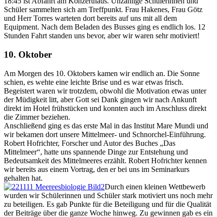
18:45 ist Abfahrt am Konzerthaus. Unzählige Schülerinnen und
Schüler sammelten sich am Treffpunkt. Frau Hakenes, Frau Götz
und Herr Torres warteten dort bereits auf uns mit all dem
Equipment. Nach dem Beladen des Busses ging es endlich los. 12
Stunden Fahrt standen uns bevor, aber wir waren sehr motiviert!
10. Oktober
Am Morgen des 10. Oktobers kamen wir endlich an. Die Sonne
schien, es wehte eine leichte Brise und es war etwas frisch.
Begeistert waren wir trotzdem, obwohl die Motivation etwas unter
der Müdigkeit litt, aber Gott sei Dank gingen wir nach Ankunft
direkt im Hotel frühstücken und konnten auch im Anschluss direkt
die Zimmer beziehen.
Anschließend ging es das erste Mal in das Institut Mare Mundi und
wir bekamen dort unsere Mittelmeer- und Schnorchel-Einführung.
Robert Hofrichter, Forscher und Autor des Buches „Das
Mittelmeer“, hatte uns spannende Dinge zur Entstehung und
Bedeutsamkeit des Mittelmeeres erzählt. Robert Hofrichter kennen
wir bereits aus einem Vortrag, den er bei uns im Seminarkurs
gehalten hat.
Durch einen kleinen Wettbewerb
wurden wir Schülerinnen und Schüler stark motiviert uns noch mehr
zu beteiligen. Es gab Punkte für die Beteiligung und für die Qualität
der Beiträge über die ganze Woche hinweg. Zu gewinnen gab es ein