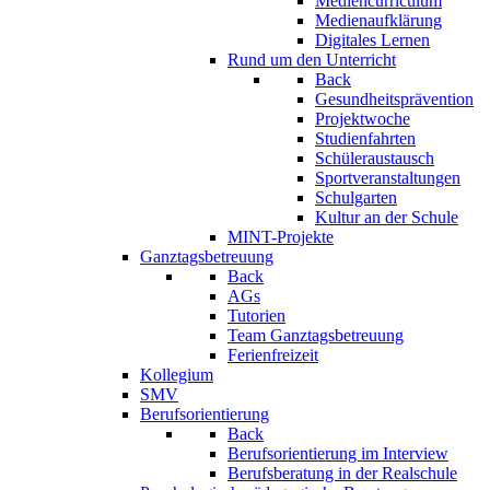
Mediencurriculum
Medienaufklärung
Digitales Lernen
Rund um den Unterricht
Back
Gesundheitsprävention
Projektwoche
Studienfahrten
Schüleraustausch
Sportveranstaltungen
Schulgarten
Kultur an der Schule
MINT-Projekte
Ganztagsbetreuung
Back
AGs
Tutorien
Team Ganztagsbetreuung
Ferienfreizeit
Kollegium
SMV
Berufsorientierung
Back
Berufsorientierung im Interview
Berufsberatung in der Realschule