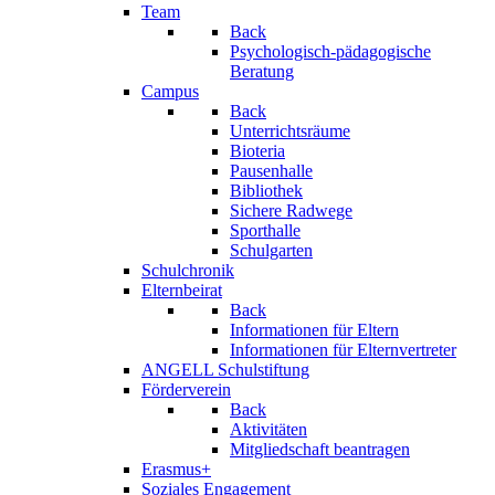
Team
Back
Psychologisch-pädagogische
Beratung
Campus
Back
Unterrichtsräume
Bioteria
Pausenhalle
Bibliothek
Sichere Radwege
Sporthalle
Schulgarten
Schulchronik
Elternbeirat
Back
Informationen für Eltern
Informationen für Elternvertreter
ANGELL Schulstiftung
Förderverein
Back
Aktivitäten
Mitgliedschaft beantragen
Erasmus+
Soziales Engagement