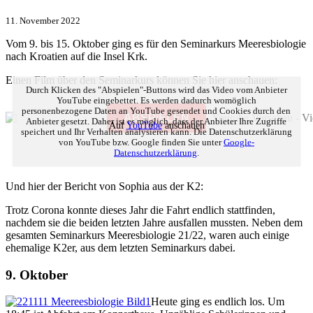
11. November 2022
Vom 9. bis 15. Oktober ging es für den Seminarkurs Meeresbiologie
nach Kroatien auf die Insel Krk.
Einen Film über den Seminarkurs können Sie hier anschauen:
Durch Klicken des "Abspielen"-Buttons wird das Video vom Anbieter
YouTube eingebettet. Es werden dadurch womöglich
personenbezogene Daten an YouTube gesendet und Cookies durch den
ABSPIELEN
Anbieter gesetzt. Daher ist es möglich, dass der Anbieter Ihre Zugriffe
Auf
YouTube
anschauen
speichert und Ihr Verhalten analysieren kann. Die Datenschutzerklärung
von YouTube bzw. Google finden Sie unter
Google-
Datenschutzerklärung
.
Und hier der Bericht von Sophia aus der K2:
Trotz Corona konnte dieses Jahr die Fahrt endlich stattfinden,
nachdem sie die beiden letzten Jahre ausfallen mussten. Neben dem
gesamten Seminarkurs Meeresbiologie 21/22, waren auch einige
ehemalige K2er, aus dem letzten Seminarkurs dabei.
9. Oktober
Heute ging es endlich los. Um