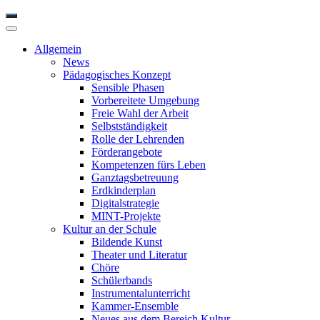
Allgemein
News
Pädagogisches Konzept
Sensible Phasen
Vorbereitete Umgebung
Freie Wahl der Arbeit
Selbstständigkeit
Rolle der Lehrenden
Förderangebote
Kompetenzen fürs Leben
Ganztagsbetreuung
Erdkinderplan
Digitalstrategie
MINT-Projekte
Kultur an der Schule
Bildende Kunst
Theater und Literatur
Chöre
Schülerbands
Instrumentalunterricht
Kammer-Ensemble
Neues aus dem Bereich Kultur