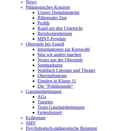
News
Pädagogisches Konzept
Unsere Digitalstrategie
Bilingualer Zug
Profile
Rund um den Unterricht
Berufsorientierung
MINT-Projekte
Oberstufe bei Angell
Informationen zur Kurswahl
Was wir anders machen
Neues aus der Oberstufe
Seminarkurse
Wahlfach Literatur und Theater
Oberstufenteam
Einstieg in Klasse 11
Die "Politikstunde"
Ganztagsbetreuung
AGs
Tutorien
Team Ganztagsbetreuung
Ferienfreizeit
Kollegium
SMV
Psychologisch-pädagogische Beratung