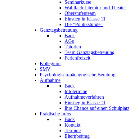
Seminarkurse
Wahlfach Literatur und Theater
Oberstufenteam
Einstieg in Klasse 11
Die "Politikstunde"
Ganztagsbetreuung
Back
AGs
Tutorien
Team Ganztagsbetreuung
Ferienfreizeit
Kollegium
SMV
Psychologisch-pädagogische Beratung
Aufnahme
Back
Infotermine
Aufnahmeverfahren
Einstieg in Klasse 11
Ihre Chance auf einen Schulplatz
Praktische Infos
Back
Kontakt
Termine
Elternbeitrag