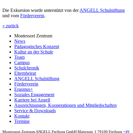
Die Exkursion wurde unterstützt von der
ANGELL Schulstiftung
und vom
Förderverein
.
» zurück
Montessori Zentrum
News
Pädagogisches Konzept
Kultur an der Schule
Team
Campus
Schulchronik
Elternbeirat
ANGELL Schulstiftung
Förderverein
Erasmus+
Soziales Engagement
Karriere bei Angell
Auszeichnungen, Kooperationen und Mitgliedschaften
Service & Downloads
Kontakt
Termine
Montessori Zentrum ANGELL Freiburg GmbH
Mattenstr. 1
79100 Freiburg
+49