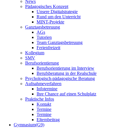
News
Pädagogisches Konzept
Unsere Digitalstrategie
Rund um den Unterricht
MINT-Projekte
Ganztagsbetreuung
AGs
Tutorien
Team Ganztagsbetreuung
Ferienfreizeit
Kollegium
SMV
Berufsorientierung
Berufsorientierung im Interview
Berufsberatung in der Realschule
Psychologisch-pädagogische Beratung
Aufnahmeverfahren
Infotermine
Ihre Chance auf einen Schulplatz
Praktische Infos
Kontakt
Termine
Termine
Elternbeitrag
Gymnasium(G9)