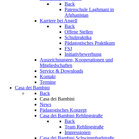
Back
Patenschule Laghmani in
Afghanistan
Karriere bei Angell
Back
Offene Stellen
Schulpraktika
Pädagogisches Praktikum
FSJ
Initiativbewerbung
Auszeichnungen, Kooperationen und
Mitgliedschaften
Service & Downloads
Kontakt
Termine
Casa dei Bambini
Back
Casa dei Bambini
News
Pädagogisches Konzept
Casa dei Bambini Rehlingstraße
Back
Team Rehlingstraße
Impressionen
Casa dei Bambini Schwimmbadstraße