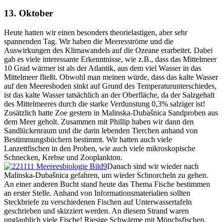
13. Oktober
Heute hatten wir einen besonders theorielastigen, aber sehr
spannenden Tag. Wir haben die Meeresströme und die
Auswirkungen des Klimawandels auf die Ozeane erarbeitet. Dabei
gab es viele interessante Erkenntnisse, wie z.B., dass das Mittelmeer
10 Grad wärmer ist als der Atlantik, aus dem viel Wasser in das
Mittelmeer fließt. Obwohl man meinen würde, dass das kalte Wasser
auf den Meeresboden sinkt auf Grund des Temperaturunterschiedes,
ist das kalte Wasser tatsächlich an der Oberfläche, da der Salzgehalt
des Mittelmeeres durch die starke Verdunstung 0,3% salziger ist!
Zusätzlich hatte Zoe gestern in Malinska-Dubašnica Sandproben aus
dem Meer geholt. Zusammen mit Phillip haben wir dann den
Sandlückenraum und die darin lebenden Tierchen anhand von
Bestimmungsbüchern bestimmt. Wir hatten auch viele
Lanzettfischen in den Proben, wie auch viele mikroskopische
Schnecken, Krebse und Zooplankton.
Danach sind wir wieder nach
Malinska-Dubašnica gefahren, um wieder Schnorcheln zu gehen.
An einer anderen Bucht stand heute das Thema Fische bestimmen
an erster Stelle. Anhand von Informationsmaterialien sollten
Steckbriefe zu verschiedenen Fischen auf Unterwassertafeln
geschrieben und skizziert werden. An diesem Strand waren
unglaublich viele Fische! Riesige Schwärme mit Mönchsfischen,