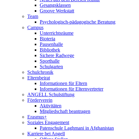
Gesangsklassen
Groove Werkstatt
Team
Psychologisch-pädagogische Beratung
Campus
Unterrichtsräume
Bioteria
Pausenhalle
Bibliothek
Sichere Radwege
Sporthalle
Schulgarten
Schulchronik
Elternbeirat
Informationen für Eltern
Informationen für Elternvertreter
ANGELL Schulstiftung
Förderverein
Aktivitäten
Mitgliedschaft beantragen
Erasmus+
Soziales Engagement
Patenschule Laghmani in Afghanistan
Karriere bei Angell