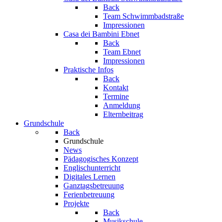
Back
Team Schwimmbadstraße
Impressionen
Casa dei Bambini Ebnet
Back
Team Ebnet
Impressionen
Praktische Infos
Back
Kontakt
Termine
Anmeldung
Elternbeitrag
Grundschule
Back
Grundschule
News
Pädagogisches Konzept
Englischunterricht
Digitales Lernen
Ganztagsbetreuung
Ferienbetreuung
Projekte
Back
Musikschule