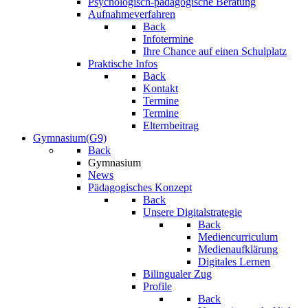
Psychologisch-pädagogische Beratung
Aufnahmeverfahren
Back
Infotermine
Ihre Chance auf einen Schulplatz
Praktische Infos
Back
Kontakt
Termine
Termine
Elternbeitrag
Gymnasium(G9)
Back
Gymnasium
News
Pädagogisches Konzept
Back
Unsere Digitalstrategie
Back
Mediencurriculum
Medienaufklärung
Digitales Lernen
Bilingualer Zug
Profile
Back