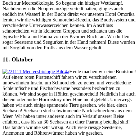
Buch zur Meeresökologie. So begann ein hitziger Wettkampf.
Nachdem wir die Neoprenanzüge verteilt hatten, ging es auch
endlich ins Wasser! In der Bucht direkt vor unserem Hotel Omorika
lernten wir die wichtigen Schnorchel-Regeln, das Buddysystem und
verschiedene Unterwasserzeichen kennen. Im Anschluss
schnorchelten wir in kleineren Gruppen und schauten uns die
typische Flora und Fauna von der Kvarner Bucht an. Wir durften
sogar Seesterne und Seegurken in der Hand nehmen! Diese wurden
mit Sorgfalt von den Profis aus dem Wasser geholt.
11. Oktober
Heute machen wir eine Bootstour!
Auf einem roten Piratenschiff fahren wir zu verschiedenen
unbewohnten Inseln, um Schnorcheln zu gehen und verschiedene
Schleimfische und Fischschwärme besonders beobachten zu
können. Wir sind sogar in Höhlen geschnorchelt! Natürlich hat auch
die ein oder andre Horrorstory über Haie nicht gefehlt. Unterwegs
haben wir auch einige spannende Tiere gesehen, wie hier, einen
Seehasen! Seehasen sind schwimmende Nacktschnecken aus dem
Meer. Wir haben unter anderem auch im Verlauf unserer Reise
erfahren, dass bis zu 30 Seehasen an einer Paarung beteiligt sind!
Das fanden wir alle sehr witzig. Auch viele riesige Seesterne,
Anemonen und Röhrenwürmer haben wir gesehen.