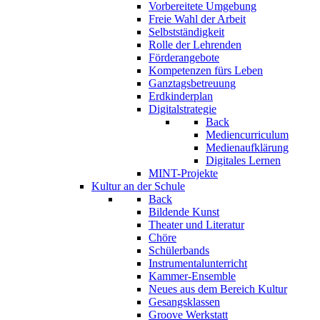
Vorbereitete Umgebung
Freie Wahl der Arbeit
Selbstständigkeit
Rolle der Lehrenden
Förderangebote
Kompetenzen fürs Leben
Ganztagsbetreuung
Erdkinderplan
Digitalstrategie
Back
Mediencurriculum
Medienaufklärung
Digitales Lernen
MINT-Projekte
Kultur an der Schule
Back
Bildende Kunst
Theater und Literatur
Chöre
Schülerbands
Instrumentalunterricht
Kammer-Ensemble
Neues aus dem Bereich Kultur
Gesangsklassen
Groove Werkstatt