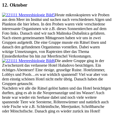
12. Oktober
Heute mikroskopieren wir Proben
aus dem Meer im Institut und suchen nach verschiedenen Algen und
Plankton die hier leben. In den Proben waren viele verschiedene
interessante Organismen wie z.B. dieses Sonnentierchen auf dem
Foto links. Danach sind wir nach Malinska-Dubašnica gefahren.
Nach einem gemeinsamen Mittagessen haben wir uns in zwei
Gruppen aufgeteilt. Die eine Gruppe musste ein Rätsel lösen und
danach den gefundenen Organismus vorstellen. Dabei waren
witzige Umsetzungen, von Raptexten über das Thema
Einsiedlerkrebse bis hin zur Meerfenchel Verkostungen.
Die andere Gruppe ging in der
Zwischenzeit das verlassene Hotel Haludovo besichtigen. Ein
richtiges Abenteuer! Eine riesige, gruselige Ruine. Hotelzimmer,
Lobbys und Pools…es war wirklich spannend! Viel war aber von
dem einstig schönen Hotel nicht mehr übrig. Danach haben die
Gruppen getauscht.
Nachdem wir alle die Rätsel gelöst hatten und das Hotel besichtigen
durften, ging es ab in die Neoprenanzüge und ins Wasser! Auch
heute war wieder ein Seehase dabei und noch viele weitere
spannende Tiere wie Seesterne, Röhrenwürmer und natürlich auch
viele Fische wie z.B. Schleimfische, Meerjunker, Schriftbarsche
oder Mönchsfische. Danach ging es wieder zurück ins Hotel!