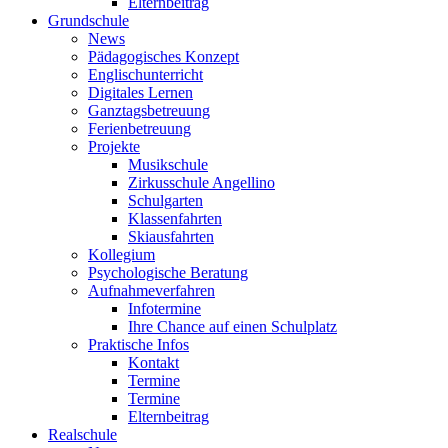
Elternbeitrag
Grundschule
News
Pädagogisches Konzept
Englischunterricht
Digitales Lernen
Ganztagsbetreuung
Ferienbetreuung
Projekte
Musikschule
Zirkusschule Angellino
Schulgarten
Klassenfahrten
Skiausfahrten
Kollegium
Psychologische Beratung
Aufnahmeverfahren
Infotermine
Ihre Chance auf einen Schulplatz
Praktische Infos
Kontakt
Termine
Termine
Elternbeitrag
Realschule