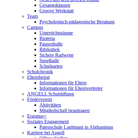
Gesangsklassen
Groove Werkstatt
Team
Psychologisch-pädagogische Beratung
Campus
Unterrichtsräume
Bioteria
Pausenhalle
Bibliothek
Sichere Radwege
Sporthalle
Schulgarten
Schulchronik
Elternbeirat
Informationen für Eltern
Informationen für Elternvertreter
ANGELL Schulstiftung
Förderverein
Aktivitäten
Mitgliedschaft beantragen
Erasmus+
Soziales Engagement
Patenschule Laghmani in Afghanistan
Karriere bei Angell