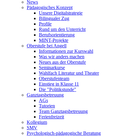
News
Pädagogisches Konzept
Unsere Digitalstrategie
Bilingualer Zug
Profile
Rund um den Unterricht
Berufsorientierung
MINT-Projekte
Oberstufe bei Angell
Informationen zur Kurswahl
Was wir anders machen
Neues aus der Oberstufe
Seminarkurse
Wahlfach Literatur und Theater
Oberstufenteam
Einstieg in Klasse 11
Die "Politikstunde"
Ganztagsbetreuung
AGs
Tutorien
Team Ganztagsbetreuung
Ferienfreizeit
Kollegium
SMV
Psychologisch-pädagogische Beratung