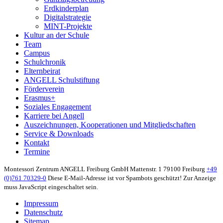
Erdkinderplan
Digitalstrategie
MINT-Projekte
Kultur an der Schule
Team
Campus
Schulchronik
Elternbeirat
ANGELL Schulstiftung
Förderverein
Erasmus+
Soziales Engagement
Karriere bei Angell
Auszeichnungen, Kooperationen und Mitgliedschaften
Service & Downloads
Kontakt
Termine
Montessori Zentrum ANGELL Freiburg GmbH
Mattenstr. 1
79100 Freiburg
+49
(0)761 70329-0
Diese E-Mail-Adresse ist vor Spambots geschützt! Zur Anzeige
muss JavaScript eingeschaltet sein.
Impressum
Datenschutz
Sitemap