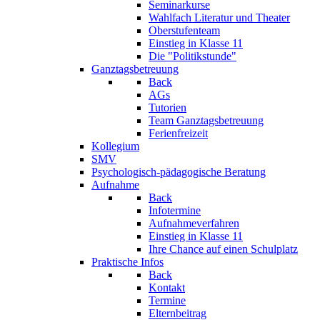
Seminarkurse
Wahlfach Literatur und Theater
Oberstufenteam
Einstieg in Klasse 11
Die "Politikstunde"
Ganztagsbetreuung
Back
AGs
Tutorien
Team Ganztagsbetreuung
Ferienfreizeit
Kollegium
SMV
Psychologisch-pädagogische Beratung
Aufnahme
Back
Infotermine
Aufnahmeverfahren
Einstieg in Klasse 11
Ihre Chance auf einen Schulplatz
Praktische Infos
Back
Kontakt
Termine
Elternbeitrag