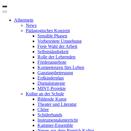
Allgemein
News
Pädagogisches Konzept
Sensible Phasen
Vorbereitete Umgebung
Freie Wahl der Arbeit
Selbstständigkeit
Rolle der Lehrenden
Förderangebote
Kompetenzen fürs Leben
Ganztagsbetreuung
Erdkinderplan
Digitalstrategie
MINT-Projekte
Kultur an der Schule
Bildende Kunst
Theater und Literatur
Chöre
Schülerbands
Instrumentalunterricht
Kammer-Ensemble
Neues aus dem Bereich Kultur