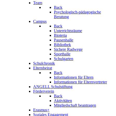
Team
Back
Psychologisch-pädagogische
Beratung
Campus
Back
Unterrichtsräume
Bioteria
Pausenhalle
Bibliothek
Sichere Radwege
Sporthalle
Schulgarten
Schulchronik
Elternbeirat
Back
Informationen für Eltern
Informationen für Elternvertreter
ANGELL Schulstiftung
Förderverein
Back
Aktivitäten
Mitgliedschaft beantragen
Erasmus+
Soziales Engagement