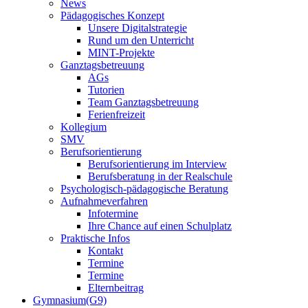
News
Pädagogisches Konzept
Unsere Digitalstrategie
Rund um den Unterricht
MINT-Projekte
Ganztagsbetreuung
AGs
Tutorien
Team Ganztagsbetreuung
Ferienfreizeit
Kollegium
SMV
Berufsorientierung
Berufsorientierung im Interview
Berufsberatung in der Realschule
Psychologisch-pädagogische Beratung
Aufnahmeverfahren
Infotermine
Ihre Chance auf einen Schulplatz
Praktische Infos
Kontakt
Termine
Termine
Elternbeitrag
Gymnasium(G9)