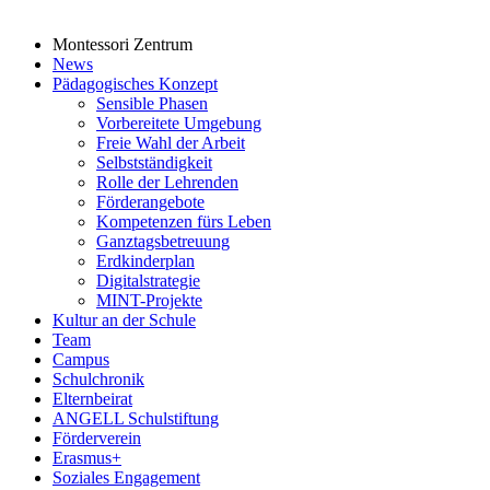
Montessori Zentrum
News
Pädagogisches Konzept
Sensible Phasen
Vorbereitete Umgebung
Freie Wahl der Arbeit
Selbstständigkeit
Rolle der Lehrenden
Förderangebote
Kompetenzen fürs Leben
Ganztagsbetreuung
Erdkinderplan
Digitalstrategie
MINT-Projekte
Kultur an der Schule
Team
Campus
Schulchronik
Elternbeirat
ANGELL Schulstiftung
Förderverein
Erasmus+
Soziales Engagement