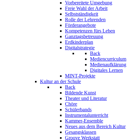
Vorbereitete Umgebung
Freie Wahl der Arbeit
Selbstständigkeit
Rolle der Lehrenden
Förderangebote
Kompetenzen fürs Leben
Ganztagsbetreuung
Erdkinderplan
Digitalstrategie
Back
Mediencurriculum
Medienaufklärung
Digitales Lernen
MINT-Projekte
Kultur an der Schule
Back
Bildende Kunst
Theater und Literatur
Chöre
Schülerbands
Instrumentalunterricht
Kammer-Ensemble
Neues aus dem Bereich Kultur
Gesangsklassen
Groove Werkstatt