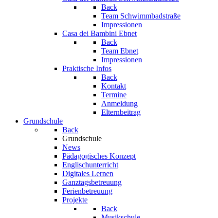
Back
Team Schwimmbadstraße
Impressionen
Casa dei Bambini Ebnet
Back
Team Ebnet
Impressionen
Praktische Infos
Back
Kontakt
Termine
Anmeldung
Elternbeitrag
Grundschule
Back
Grundschule
News
Pädagogisches Konzept
Englischunterricht
Digitales Lernen
Ganztagsbetreuung
Ferienbetreuung
Projekte
Back
Musikschule