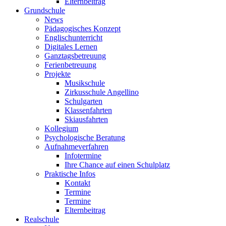
Elternbeitrag
Grundschule
News
Pädagogisches Konzept
Englischunterricht
Digitales Lernen
Ganztagsbetreuung
Ferienbetreuung
Projekte
Musikschule
Zirkusschule Angellino
Schulgarten
Klassenfahrten
Skiausfahrten
Kollegium
Psychologische Beratung
Aufnahmeverfahren
Infotermine
Ihre Chance auf einen Schulplatz
Praktische Infos
Kontakt
Termine
Termine
Elternbeitrag
Realschule