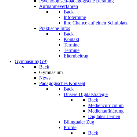
Psychologisch-pädagogische Beratung
Aufnahmeverfahren
Back
Infotermine
Ihre Chance auf einen Schulplatz
Praktische Infos
Back
Kontakt
Termine
Termine
Elternbeitrag
Gymnasium(G9)
Back
Gymnasium
News
Pädagogisches Konzept
Back
Unsere Digitalstrategie
Back
Mediencurriculum
Medienaufklärung
Digitales Lernen
Bilingualer Zug
Profile
Back