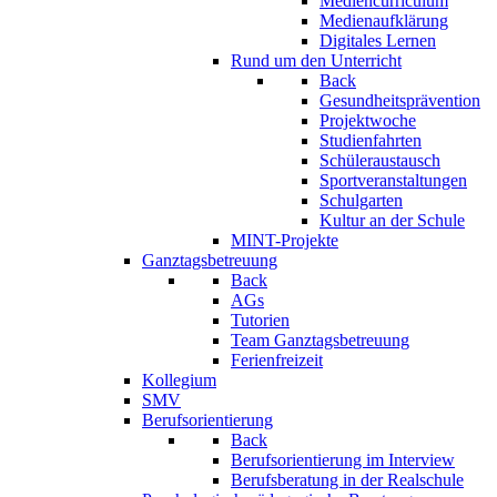
Mediencurriculum
Medienaufklärung
Digitales Lernen
Rund um den Unterricht
Back
Gesundheitsprävention
Projektwoche
Studienfahrten
Schüleraustausch
Sportveranstaltungen
Schulgarten
Kultur an der Schule
MINT-Projekte
Ganztagsbetreuung
Back
AGs
Tutorien
Team Ganztagsbetreuung
Ferienfreizeit
Kollegium
SMV
Berufsorientierung
Back
Berufsorientierung im Interview
Berufsberatung in der Realschule