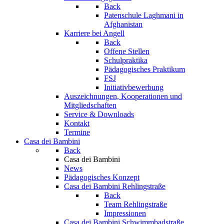
Back
Patenschule Laghmani in
Afghanistan
Karriere bei Angell
Back
Offene Stellen
Schulpraktika
Pädagogisches Praktikum
FSJ
Initiativbewerbung
Auszeichnungen, Kooperationen und
Mitgliedschaften
Service & Downloads
Kontakt
Termine
Casa dei Bambini
Back
Casa dei Bambini
News
Pädagogisches Konzept
Casa dei Bambini Rehlingstraße
Back
Team Rehlingstraße
Impressionen
Casa dei Bambini Schwimmbadstraße