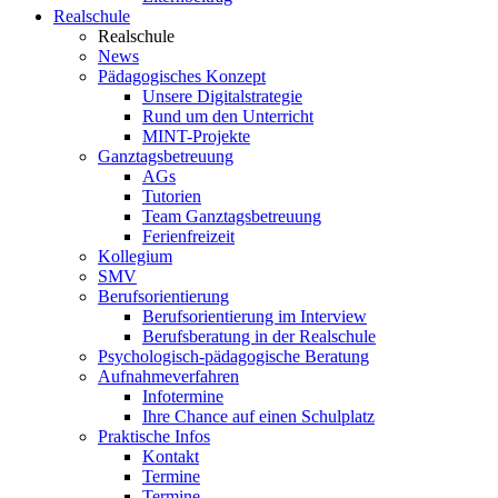
Realschule
Realschule
News
Pädagogisches Konzept
Unsere Digitalstrategie
Rund um den Unterricht
MINT-Projekte
Ganztagsbetreuung
AGs
Tutorien
Team Ganztagsbetreuung
Ferienfreizeit
Kollegium
SMV
Berufsorientierung
Berufsorientierung im Interview
Berufsberatung in der Realschule
Psychologisch-pädagogische Beratung
Aufnahmeverfahren
Infotermine
Ihre Chance auf einen Schulplatz
Praktische Infos
Kontakt
Termine
Termine