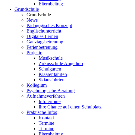
Elternbeitrag
Grundschule
Grundschule
News
Pädagogisches Konzept
Englischunterricht
Digitales Lernen
Ganztagsbetreuung
Ferienbetreuung
Projekte
Musikschule
Zirkusschule Angellino
Schulgarten
Klassenfahrten
Skiausfahrten
Kollegium
Psychologische Beratung
Aufnahmeverfahren
Infotermine
Ihre Chance auf einen Schulplatz
Praktische Infos
Kontakt
Termine
Termine
Elternbeitrag