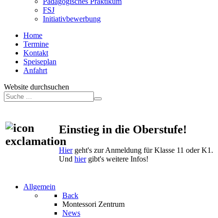
Pädagogisches Praktikum
FSJ
Initiativbewerbung
Home
Termine
Kontakt
Speiseplan
Anfahrt
Website durchsuchen
Einstieg in die Oberstufe!
Hier
geht's zur Anmeldung für Klasse 11 oder K1.
Und
hier
gibt's weitere Infos!
Allgemein
Back
Montessori Zentrum
News