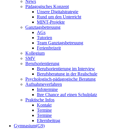
News
Pädagogisches Konzept
Unsere Digitalstrategie
Rund um den Unterricht
MINT-Projekte
Ganztagsbetreuung
AGs
Tutorien
Team Ganztagsbetreuung
Ferienfreizeit
Kollegium
SMV
Berufsorientierung
Berufsorientierung im Interview
Berufsberatung in der Realschule
Psychologisch-pädagogische Beratung
Aufnahmeverfahren
Infotermine
Ihre Chance auf einen Schulplatz
Praktische Infos
Kontakt
Termine
Termine
Elternbeitrag
Gymnasium(G9)