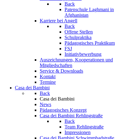
Back
Patenschule Laghmani in
Afghanistan
Karriere bei Angell
Back
Offene Stellen
Schulpraktika
Pädagogisches Praktikum
FSJ
Initiativbewerbung
Auszeichnungen, Kooperationen und
Mitgliedschaften
Service & Downloads
Kontakt
Termine
Casa dei Bambini
Back
Casa dei Bambini
News
Pädagogisches Konzept
Casa dei Bambini Rehlingstraße
Back
Team Rehlingstraße
Impressionen
Casa dei Bambini Schwimmbadstraße