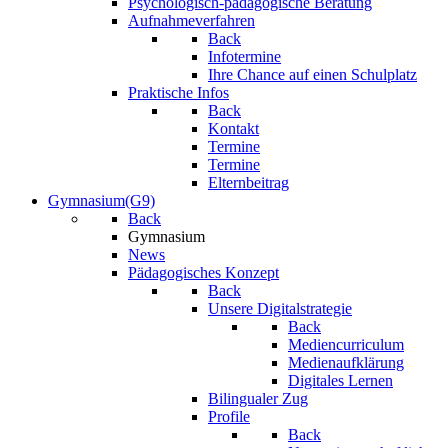
Psychologisch-pädagogische Beratung
Aufnahmeverfahren
Back
Infotermine
Ihre Chance auf einen Schulplatz
Praktische Infos
Back
Kontakt
Termine
Termine
Elternbeitrag
Gymnasium(G9)
Back
Gymnasium
News
Pädagogisches Konzept
Back
Unsere Digitalstrategie
Back
Mediencurriculum
Medienaufklärung
Digitales Lernen
Bilingualer Zug
Profile
Back