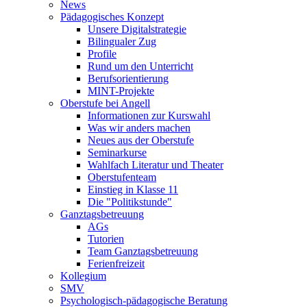
News
Pädagogisches Konzept
Unsere Digitalstrategie
Bilingualer Zug
Profile
Rund um den Unterricht
Berufsorientierung
MINT-Projekte
Oberstufe bei Angell
Informationen zur Kurswahl
Was wir anders machen
Neues aus der Oberstufe
Seminarkurse
Wahlfach Literatur und Theater
Oberstufenteam
Einstieg in Klasse 11
Die "Politikstunde"
Ganztagsbetreuung
AGs
Tutorien
Team Ganztagsbetreuung
Ferienfreizeit
Kollegium
SMV
Psychologisch-pädagogische Beratung