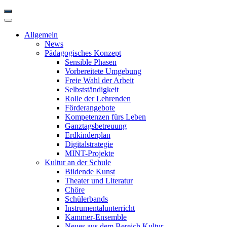
Allgemein
News
Pädagogisches Konzept
Sensible Phasen
Vorbereitete Umgebung
Freie Wahl der Arbeit
Selbstständigkeit
Rolle der Lehrenden
Förderangebote
Kompetenzen fürs Leben
Ganztagsbetreuung
Erdkinderplan
Digitalstrategie
MINT-Projekte
Kultur an der Schule
Bildende Kunst
Theater und Literatur
Chöre
Schülerbands
Instrumentalunterricht
Kammer-Ensemble
Neues aus dem Bereich Kultur