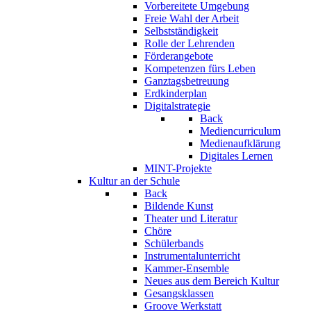
Vorbereitete Umgebung
Freie Wahl der Arbeit
Selbstständigkeit
Rolle der Lehrenden
Förderangebote
Kompetenzen fürs Leben
Ganztagsbetreuung
Erdkinderplan
Digitalstrategie
Back
Mediencurriculum
Medienaufklärung
Digitales Lernen
MINT-Projekte
Kultur an der Schule
Back
Bildende Kunst
Theater und Literatur
Chöre
Schülerbands
Instrumentalunterricht
Kammer-Ensemble
Neues aus dem Bereich Kultur
Gesangsklassen
Groove Werkstatt