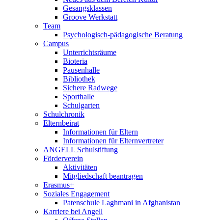
Gesangsklassen
Groove Werkstatt
Team
Psychologisch-pädagogische Beratung
Campus
Unterrichtsräume
Bioteria
Pausenhalle
Bibliothek
Sichere Radwege
Sporthalle
Schulgarten
Schulchronik
Elternbeirat
Informationen für Eltern
Informationen für Elternvertreter
ANGELL Schulstiftung
Förderverein
Aktivitäten
Mitgliedschaft beantragen
Erasmus+
Soziales Engagement
Patenschule Laghmani in Afghanistan
Karriere bei Angell