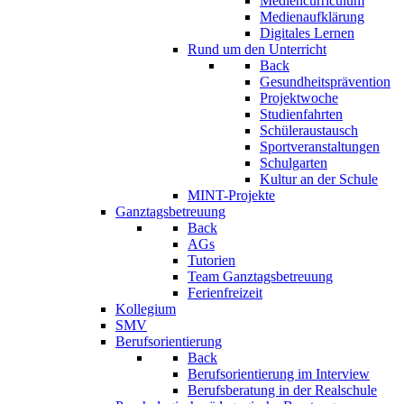
Mediencurriculum
Medienaufklärung
Digitales Lernen
Rund um den Unterricht
Back
Gesundheitsprävention
Projektwoche
Studienfahrten
Schüleraustausch
Sportveranstaltungen
Schulgarten
Kultur an der Schule
MINT-Projekte
Ganztagsbetreuung
Back
AGs
Tutorien
Team Ganztagsbetreuung
Ferienfreizeit
Kollegium
SMV
Berufsorientierung
Back
Berufsorientierung im Interview
Berufsberatung in der Realschule