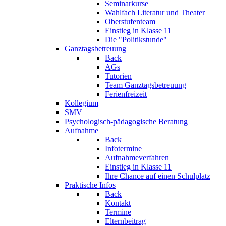
Seminarkurse
Wahlfach Literatur und Theater
Oberstufenteam
Einstieg in Klasse 11
Die "Politikstunde"
Ganztagsbetreuung
Back
AGs
Tutorien
Team Ganztagsbetreuung
Ferienfreizeit
Kollegium
SMV
Psychologisch-pädagogische Beratung
Aufnahme
Back
Infotermine
Aufnahmeverfahren
Einstieg in Klasse 11
Ihre Chance auf einen Schulplatz
Praktische Infos
Back
Kontakt
Termine
Elternbeitrag