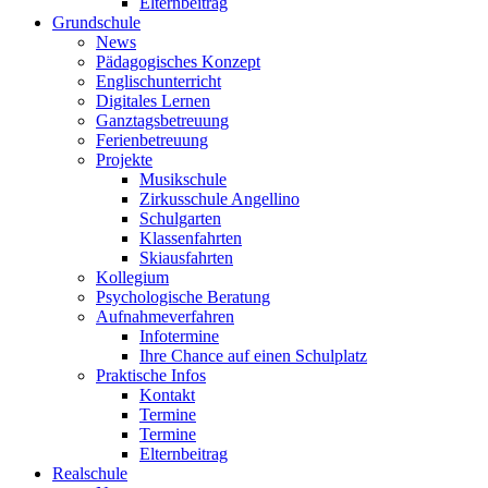
Elternbeitrag
Grundschule
News
Pädagogisches Konzept
Englischunterricht
Digitales Lernen
Ganztagsbetreuung
Ferienbetreuung
Projekte
Musikschule
Zirkusschule Angellino
Schulgarten
Klassenfahrten
Skiausfahrten
Kollegium
Psychologische Beratung
Aufnahmeverfahren
Infotermine
Ihre Chance auf einen Schulplatz
Praktische Infos
Kontakt
Termine
Termine
Elternbeitrag
Realschule