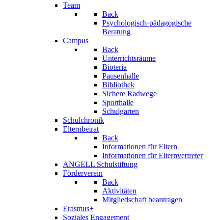
Team
Back
Psychologisch-pädagogische
Beratung
Campus
Back
Unterrichtsräume
Bioteria
Pausenhalle
Bibliothek
Sichere Radwege
Sporthalle
Schulgarten
Schulchronik
Elternbeirat
Back
Informationen für Eltern
Informationen für Elternvertreter
ANGELL Schulstiftung
Förderverein
Back
Aktivitäten
Mitgliedschaft beantragen
Erasmus+
Soziales Engagement