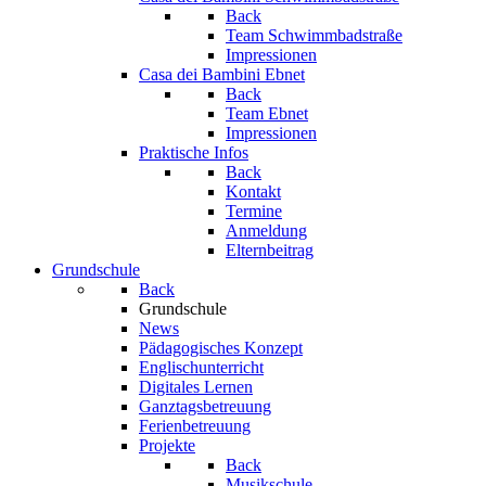
Back
Team Schwimmbadstraße
Impressionen
Casa dei Bambini Ebnet
Back
Team Ebnet
Impressionen
Praktische Infos
Back
Kontakt
Termine
Anmeldung
Elternbeitrag
Grundschule
Back
Grundschule
News
Pädagogisches Konzept
Englischunterricht
Digitales Lernen
Ganztagsbetreuung
Ferienbetreuung
Projekte
Back
Musikschule