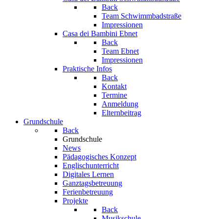
Back
Team Schwimmbadstraße
Impressionen
Casa dei Bambini Ebnet
Back
Team Ebnet
Impressionen
Praktische Infos
Back
Kontakt
Termine
Anmeldung
Elternbeitrag
Grundschule
Back
Grundschule
News
Pädagogisches Konzept
Englischunterricht
Digitales Lernen
Ganztagsbetreuung
Ferienbetreuung
Projekte
Back
Musikschule