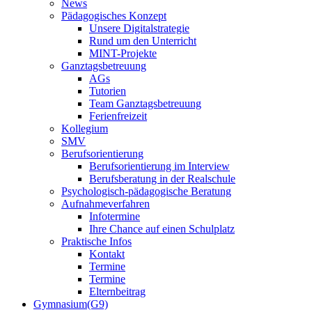
News
Pädagogisches Konzept
Unsere Digitalstrategie
Rund um den Unterricht
MINT-Projekte
Ganztagsbetreuung
AGs
Tutorien
Team Ganztagsbetreuung
Ferienfreizeit
Kollegium
SMV
Berufsorientierung
Berufsorientierung im Interview
Berufsberatung in der Realschule
Psychologisch-pädagogische Beratung
Aufnahmeverfahren
Infotermine
Ihre Chance auf einen Schulplatz
Praktische Infos
Kontakt
Termine
Termine
Elternbeitrag
Gymnasium(G9)