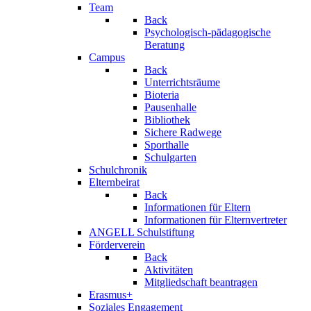
Team
Back
Psychologisch-pädagogische
Beratung
Campus
Back
Unterrichtsräume
Bioteria
Pausenhalle
Bibliothek
Sichere Radwege
Sporthalle
Schulgarten
Schulchronik
Elternbeirat
Back
Informationen für Eltern
Informationen für Elternvertreter
ANGELL Schulstiftung
Förderverein
Back
Aktivitäten
Mitgliedschaft beantragen
Erasmus+
Soziales Engagement