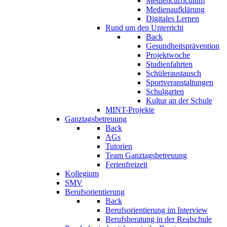
Mediencurriculum
Medienaufklärung
Digitales Lernen
Rund um den Unterricht
Back
Gesundheitsprävention
Projektwoche
Studienfahrten
Schüleraustausch
Sportveranstaltungen
Schulgarten
Kultur an der Schule
MINT-Projekte
Ganztagsbetreuung
Back
AGs
Tutorien
Team Ganztagsbetreuung
Ferienfreizeit
Kollegium
SMV
Berufsorientierung
Back
Berufsorientierung im Interview
Berufsberatung in der Realschule