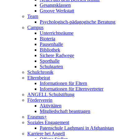
Gesangsklassen
Groove Werkstatt
Team
Psychologisch-pädagogische Beratung
Campus
Unterrichtsräume
Bioteria
Pausenhalle
Bibliothek
Sichere Radwege
Sporthalle
Schulgarten
Schulchronik
Elternbeirat
Informationen für Eltern
Informationen für Elternvertreter
ANGELL Schulstiftung
Förderverein
Aktivitäten
Mitgliedschaft beantragen
Erasmus+
Soziales Engagement
Patenschule Laghmani in Afghanistan
Karriere bei Angell