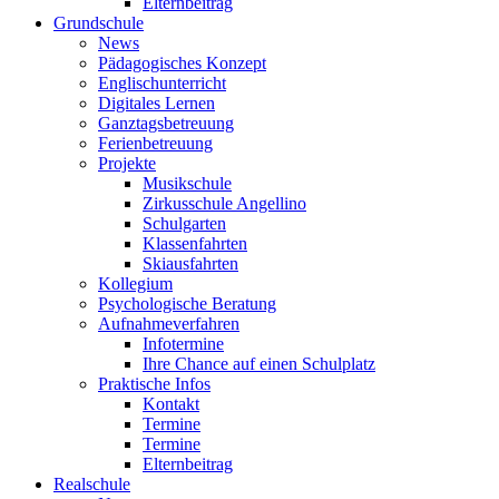
Elternbeitrag
Grundschule
News
Pädagogisches Konzept
Englischunterricht
Digitales Lernen
Ganztagsbetreuung
Ferienbetreuung
Projekte
Musikschule
Zirkusschule Angellino
Schulgarten
Klassenfahrten
Skiausfahrten
Kollegium
Psychologische Beratung
Aufnahmeverfahren
Infotermine
Ihre Chance auf einen Schulplatz
Praktische Infos
Kontakt
Termine
Termine
Elternbeitrag
Realschule