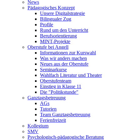
News
Pädagogisches Konzept
Unsere Digitalstrategie
Bilingualer Zug
Profile
Rund um den Unterricht
Berufsorientierung
MINT-Projekte
Oberstufe bei Angell
Informationen zur Kurswahl
Was wir anders machen
Neues aus der Oberstufe
Seminarkurse
Wahlfach Literatur und Theater
Oberstufenteam
Einstieg in Klasse 11
Die "Politikstunde"
Ganztagsbetreuung
AGs
Tutorien
Team Ganztagsbetreuung
Ferienfreizeit
Kollegium
SMV
Psychologisch-pädagogische Beratung