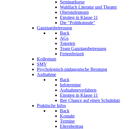
Seminarkurse
Wahlfach Literatur und Theater
Oberstufenteam
Einstieg in Klasse 11
Die "Politikstunde"
Ganztagsbetreuung
Back
AGs
Tutorien
Team Ganztagsbetreuung
Ferienfreizeit
Kollegium
SMV
Psychologisch-pädagogische Beratung
Aufnahme
Back
Infotermine
Aufnahmeverfahren
Einstieg in Klasse 11
Ihre Chance auf einen Schulplatz
Praktische Infos
Back
Kontakt
Termine
Elternbeitrag