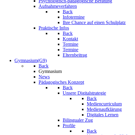
Psychologisch-pädagogische Beratung
Aufnahmeverfahren
Back
Infotermine
Ihre Chance auf einen Schulplatz
Praktische Infos
Back
Kontakt
Termine
Termine
Elternbeitrag
Gymnasium(G9)
Back
Gymnasium
News
Pädagogisches Konzept
Back
Unsere Digitalstrategie
Back
Mediencurriculum
Medienaufklärung
Digitales Lernen
Bilingualer Zug
Profile
Back