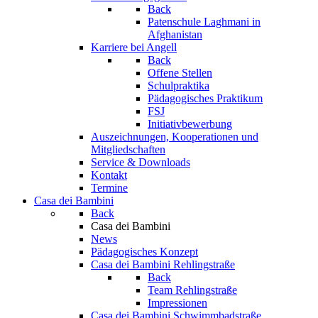
Back
Patenschule Laghmani in
Afghanistan
Karriere bei Angell
Back
Offene Stellen
Schulpraktika
Pädagogisches Praktikum
FSJ
Initiativbewerbung
Auszeichnungen, Kooperationen und
Mitgliedschaften
Service & Downloads
Kontakt
Termine
Casa dei Bambini
Back
Casa dei Bambini
News
Pädagogisches Konzept
Casa dei Bambini Rehlingstraße
Back
Team Rehlingstraße
Impressionen
Casa dei Bambini Schwimmbadstraße