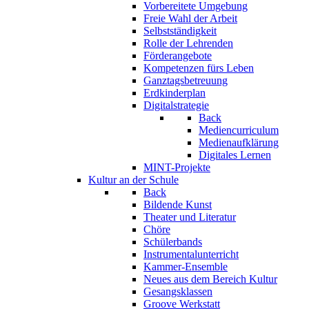
Vorbereitete Umgebung
Freie Wahl der Arbeit
Selbstständigkeit
Rolle der Lehrenden
Förderangebote
Kompetenzen fürs Leben
Ganztagsbetreuung
Erdkinderplan
Digitalstrategie
Back
Mediencurriculum
Medienaufklärung
Digitales Lernen
MINT-Projekte
Kultur an der Schule
Back
Bildende Kunst
Theater und Literatur
Chöre
Schülerbands
Instrumentalunterricht
Kammer-Ensemble
Neues aus dem Bereich Kultur
Gesangsklassen
Groove Werkstatt