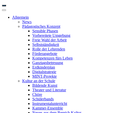
Allgemein
News
Pädagogisches Konzept
Sensible Phasen
Vorbereitete Umgebung
Freie Wahl der Arbeit
Selbstständigkeit
Rolle der Lehrenden
Förderangebote
Kompetenzen fürs Leben
Ganztagsbetreuung
Erdkinderplan
Digitalstrategie
MINT-Projekte
Kultur an der Schule
Bildende Kunst
Theater und Literatur
Chöre
Schülerbands
Instrumentalunterricht
Kammer-Ensemble
Neues aus dem Bereich Kultur