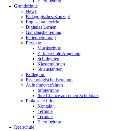
Elternbeitrag
Grundschule
News
Pädagogisches Konzept
Englischunterricht
Digitales Lernen
Ganztagsbetreuung
Ferienbetreuung
Projekte
Musikschule
Zirkusschule Angellino
Schulgarten
Klassenfahrten
Skiausfahrten
Kollegium
Psychologische Beratung
Aufnahmeverfahren
Infotermine
Ihre Chance auf einen Schulplatz
Praktische Infos
Kontakt
Termine
Termine
Elternbeitrag
Realschule