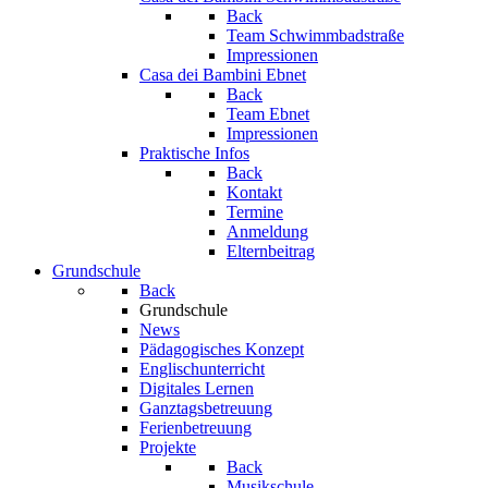
Back
Team Schwimmbadstraße
Impressionen
Casa dei Bambini Ebnet
Back
Team Ebnet
Impressionen
Praktische Infos
Back
Kontakt
Termine
Anmeldung
Elternbeitrag
Grundschule
Back
Grundschule
News
Pädagogisches Konzept
Englischunterricht
Digitales Lernen
Ganztagsbetreuung
Ferienbetreuung
Projekte
Back
Musikschule