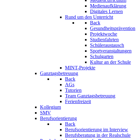
Mediencurriculum
Medienaufklärung
Digitales Lernen
Rund um den Unterricht
Back
Gesundheitsprävention
Projektwoche
Studienfahrten
Schüleraustausch
Sportveranstaltungen
Schulgarten
Kultur an der Schule
MINT-Projekte
Ganztagsbetreuung
Back
AGs
Tutorien
Team Ganztagsbetreuung
Ferienfreizeit
Kollegium
SMV
Berufsorientierung
Back
Berufsorientierung im Interview
Berufsberatung in der Realschule