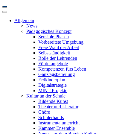
Allgemein
News
Pädagogisches Konzept
Sensible Phasen
Vorbereitete Umgebung
Freie Wahl der Arbeit
Selbstständigkeit
Rolle der Lehrenden
Förderangebote
Kompetenzen fürs Leben
Ganztagsbetreuung
Erdkinderplan
Digitalstrategie
MINT-Projekte
Kultur an der Schule
Bildende Kunst
Theater und Literatur
Chöre
Schülerbands
Instrumentalunterricht
Kammer-Ensemble
Neues aus dem Bereich Kultur