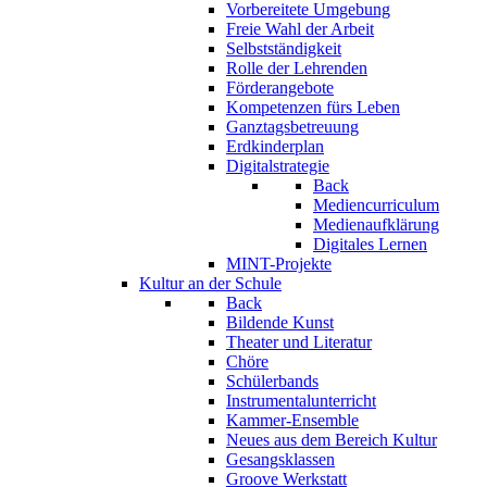
Vorbereitete Umgebung
Freie Wahl der Arbeit
Selbstständigkeit
Rolle der Lehrenden
Förderangebote
Kompetenzen fürs Leben
Ganztagsbetreuung
Erdkinderplan
Digitalstrategie
Back
Mediencurriculum
Medienaufklärung
Digitales Lernen
MINT-Projekte
Kultur an der Schule
Back
Bildende Kunst
Theater und Literatur
Chöre
Schülerbands
Instrumentalunterricht
Kammer-Ensemble
Neues aus dem Bereich Kultur
Gesangsklassen
Groove Werkstatt