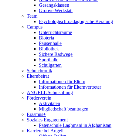
Gesangsklassen
Groove Werkstatt
Team
Psychologisch-pädagogische Beratung
Campus
Unterrichtsräume
Bioteria
Pausenhalle
Bibliothek
Sichere Radwege
Sporthalle
Schulgarten
Schulchronik
Elternbeirat
Informationen für Eltern
Informationen für Elternvertreter
ANGELL Schulstiftung
Förderverein
Aktivitäten
Mitgliedschaft beantragen
Erasmus+
Soziales Engagement
Patenschule Laghmani in Afghanistan
Karriere bei Angell