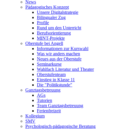
News
Pädagogisches Konzept
Unsere Digitalstrategie
Bilingualer Zug
Profile
Rund um den Unterricht
Berufsorientierung
MINT-Projekte
Oberstufe bei Angell
Informationen zur Kurswahl
Was wir anders machen
Neues aus der Oberstufe
Seminarkurse
Wahlfach Literatur und Theater
Oberstufenteam
Einstieg in Klasse 11
Die "Politikstunde"
Ganztagsbetreuung
AGs
Tutorien
Team Ganztagsbetreuung
Ferienfreizeit
Kollegium
SMV
Psychologisch-pädagogische Beratung