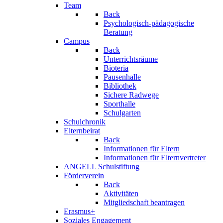
Team
Back
Psychologisch-pädagogische
Beratung
Campus
Back
Unterrichtsräume
Bioteria
Pausenhalle
Bibliothek
Sichere Radwege
Sporthalle
Schulgarten
Schulchronik
Elternbeirat
Back
Informationen für Eltern
Informationen für Elternvertreter
ANGELL Schulstiftung
Förderverein
Back
Aktivitäten
Mitgliedschaft beantragen
Erasmus+
Soziales Engagement