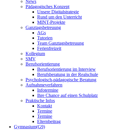
News
Pädagogisches Konzept
Unsere Digitalstrategie
Rund um den Unterricht
MINT-Projekte
Ganztagsbetreuung
AGs
Tutorien
Team Ganztagsbetreuung
Ferienfreizeit
Kollegium
SMV
Berufsorientierung
Berufsorientierung im Interview
Berufsberatung in der Realschule
Psychologisch-pädagogische Beratung
Aufnahmeverfahren
Infotermine
Ihre Chance auf einen Schulplatz
Praktische Infos
Kontakt
Termine
Termine
Elternbeitrag
Gymnasium(G9)