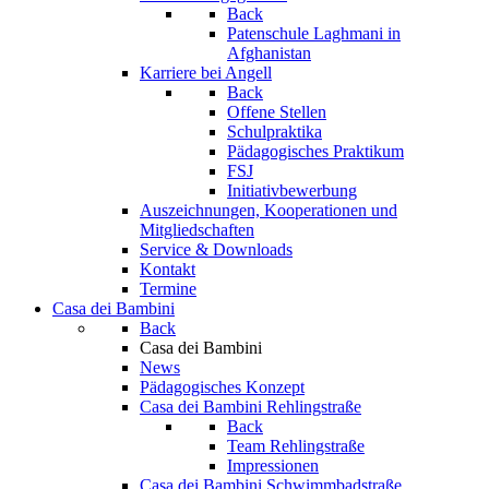
Back
Patenschule Laghmani in
Afghanistan
Karriere bei Angell
Back
Offene Stellen
Schulpraktika
Pädagogisches Praktikum
FSJ
Initiativbewerbung
Auszeichnungen, Kooperationen und
Mitgliedschaften
Service & Downloads
Kontakt
Termine
Casa dei Bambini
Back
Casa dei Bambini
News
Pädagogisches Konzept
Casa dei Bambini Rehlingstraße
Back
Team Rehlingstraße
Impressionen
Casa dei Bambini Schwimmbadstraße