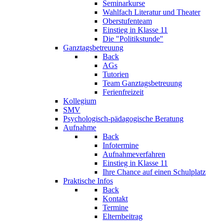
Seminarkurse
Wahlfach Literatur und Theater
Oberstufenteam
Einstieg in Klasse 11
Die "Politikstunde"
Ganztagsbetreuung
Back
AGs
Tutorien
Team Ganztagsbetreuung
Ferienfreizeit
Kollegium
SMV
Psychologisch-pädagogische Beratung
Aufnahme
Back
Infotermine
Aufnahmeverfahren
Einstieg in Klasse 11
Ihre Chance auf einen Schulplatz
Praktische Infos
Back
Kontakt
Termine
Elternbeitrag