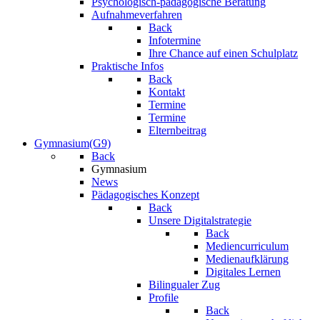
Psychologisch-pädagogische Beratung
Aufnahmeverfahren
Back
Infotermine
Ihre Chance auf einen Schulplatz
Praktische Infos
Back
Kontakt
Termine
Termine
Elternbeitrag
Gymnasium(G9)
Back
Gymnasium
News
Pädagogisches Konzept
Back
Unsere Digitalstrategie
Back
Mediencurriculum
Medienaufklärung
Digitales Lernen
Bilingualer Zug
Profile
Back