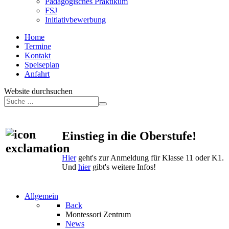
Pädagogisches Praktikum
FSJ
Initiativbewerbung
Home
Termine
Kontakt
Speiseplan
Anfahrt
Website durchsuchen
Einstieg in die Oberstufe!
Hier
geht's zur Anmeldung für Klasse 11 oder K1.
Und
hier
gibt's weitere Infos!
Allgemein
Back
Montessori Zentrum
News