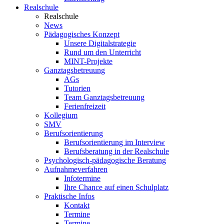
Realschule
Realschule
News
Pädagogisches Konzept
Unsere Digitalstrategie
Rund um den Unterricht
MINT-Projekte
Ganztagsbetreuung
AGs
Tutorien
Team Ganztagsbetreuung
Ferienfreizeit
Kollegium
SMV
Berufsorientierung
Berufsorientierung im Interview
Berufsberatung in der Realschule
Psychologisch-pädagogische Beratung
Aufnahmeverfahren
Infotermine
Ihre Chance auf einen Schulplatz
Praktische Infos
Kontakt
Termine
Termine