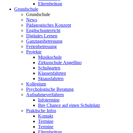
Elternbeitrag
Grundschule
Grundschule
News
Pädagogisches Konzept
Englischunterricht
Digitales Lernen
Ganztagsbetreuung
Ferienbetreuung
Projekte
Musikschule
Zirkusschule Angellino
Schulgarten
Klassenfahrten
Skiausfahrten
Kollegium
Psychologische Beratung
Aufnahmeverfahren
Infotermine
Ihre Chance auf einen Schulplatz
Praktische Infos
Kontakt
Termine
Termine
Elternbeitrag