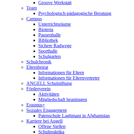
Groove Werkstatt
Team
Psychologisch-pädagogische Beratung
Campus
Unterrichtsräume
Bioteria
Pausenhalle
Bibliothek
Sichere Radwege
Sporthalle
Schulgarten
Schulchronik
Elternbeirat
Informationen für Eltern
Informationen für Elternvertreter
ANGELL Schulstiftung
Förderverein
Aktivitäten
Mitgliedschaft beantragen
Erasmus+
Soziales Engagement
Patenschule Laghmani in Afghanistan
Karriere bei Angell
Offene Stellen
Schulpraktika