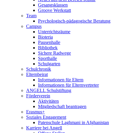
Gesangsklassen
Groove Werkstatt
Team
Psychologisch-pädagogische Beratung
Campus
Unterrichtsräume
Bioteria
Pausenhalle
Bibliothek
Sichere Radwege
Sporthalle
Schulgarten
Schulchronik
Elternbeirat
Informationen für Eltern
Informationen für Elternvertreter
ANGELL Schulstiftung
Förderverein
Aktivitäten
Mitgliedschaft beantragen
Erasmus+
Soziales Engagement
Patenschule Laghmani in Afghanistan
Karriere bei Angell