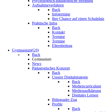
Psychologisch-pädagogische Beratung
Aufnahmeverfahren
Back
Infotermine
Ihre Chance auf einen Schulplatz
Praktische Infos
Back
Kontakt
Termine
Termine
Elternbeitrag
Gymnasium(G9)
Back
Gymnasium
News
Pädagogisches Konzept
Back
Unsere Digitalstrategie
Back
Mediencurriculum
Medienaufklärung
Digitales Lernen
Bilingualer Zug
Profile
Back