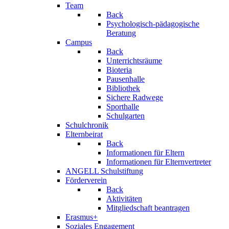
Team
Back
Psychologisch-pädagogische
Beratung
Campus
Back
Unterrichtsräume
Bioteria
Pausenhalle
Bibliothek
Sichere Radwege
Sporthalle
Schulgarten
Schulchronik
Elternbeirat
Back
Informationen für Eltern
Informationen für Elternvertreter
ANGELL Schulstiftung
Förderverein
Back
Aktivitäten
Mitgliedschaft beantragen
Erasmus+
Soziales Engagement