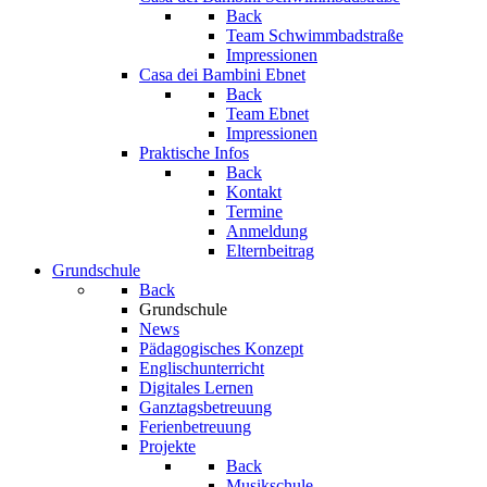
Back
Team Schwimmbadstraße
Impressionen
Casa dei Bambini Ebnet
Back
Team Ebnet
Impressionen
Praktische Infos
Back
Kontakt
Termine
Anmeldung
Elternbeitrag
Grundschule
Back
Grundschule
News
Pädagogisches Konzept
Englischunterricht
Digitales Lernen
Ganztagsbetreuung
Ferienbetreuung
Projekte
Back
Musikschule