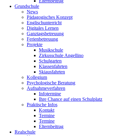
Elternbeitrag
Grundschule
News
Pädagogisches Konzept
Englischunterricht
Digitales Lernen
Ganztagsbetreuung
Ferienbetreuung
Projekte
Musikschule
Zirkusschule Angellino
Schulgarten
Klassenfahrten
Skiausfahrten
Kollegium
Psychologische Beratung
Aufnahmeverfahren
Infotermine
Ihre Chance auf einen Schulplatz
Praktische Infos
Kontakt
Termine
Termine
Elternbeitrag
Realschule