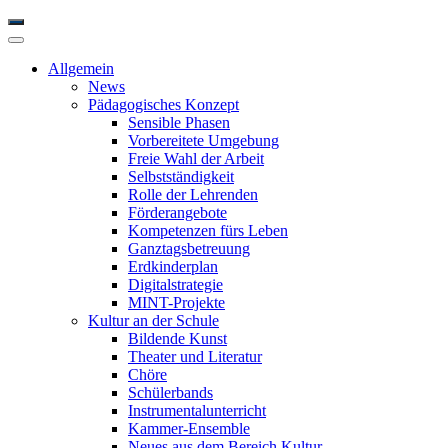
Allgemein
News
Pädagogisches Konzept
Sensible Phasen
Vorbereitete Umgebung
Freie Wahl der Arbeit
Selbstständigkeit
Rolle der Lehrenden
Förderangebote
Kompetenzen fürs Leben
Ganztagsbetreuung
Erdkinderplan
Digitalstrategie
MINT-Projekte
Kultur an der Schule
Bildende Kunst
Theater und Literatur
Chöre
Schülerbands
Instrumentalunterricht
Kammer-Ensemble
Neues aus dem Bereich Kultur