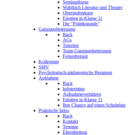
Seminarkurse
Wahlfach Literatur und Theater
Oberstufenteam
Einstieg in Klasse 11
Die "Politikstunde"
Ganztagsbetreuung
Back
AGs
Tutorien
Team Ganztagsbetreuung
Ferienfreizeit
Kollegium
SMV
Psychologisch-pädagogische Beratung
Aufnahme
Back
Infotermine
Aufnahmeverfahren
Einstieg in Klasse 11
Ihre Chance auf einen Schulplatz
Praktische Infos
Back
Kontakt
Termine
Elternbeitrag