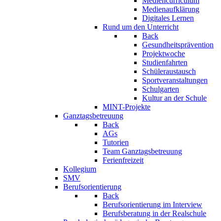
Mediencurriculum
Medienaufklärung
Digitales Lernen
Rund um den Unterricht
Back
Gesundheitsprävention
Projektwoche
Studienfahrten
Schüleraustausch
Sportveranstaltungen
Schulgarten
Kultur an der Schule
MINT-Projekte
Ganztagsbetreuung
Back
AGs
Tutorien
Team Ganztagsbetreuung
Ferienfreizeit
Kollegium
SMV
Berufsorientierung
Back
Berufsorientierung im Interview
Berufsberatung in der Realschule