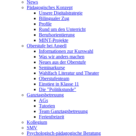
News
Pädagogisches Konzept
Unsere Digitalstrategie
Bilingualer Zug
Profile
Rund um den Unterricht
Berufsorientierung
MINT-Projekte
Oberstufe bei Angell
Informationen zur Kurswahl
Was wir anders machen
Neues aus der Oberstufe
Seminarkurse
Wahlfach Literatur und Theater
Oberstufenteam
Einstieg in Klasse 11
Die "Politikstunde"
Ganztagsbetreuung
AGs
Tutorien
Team Ganztagsbetreuung
Ferienfreizeit
Kollegium
SMV
Psychologisch-pädagogische Beratung