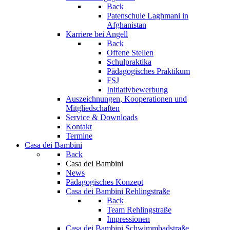
Back
Patenschule Laghmani in
Afghanistan
Karriere bei Angell
Back
Offene Stellen
Schulpraktika
Pädagogisches Praktikum
FSJ
Initiativbewerbung
Auszeichnungen, Kooperationen und
Mitgliedschaften
Service & Downloads
Kontakt
Termine
Casa dei Bambini
Back
Casa dei Bambini
News
Pädagogisches Konzept
Casa dei Bambini Rehlingstraße
Back
Team Rehlingstraße
Impressionen
Casa dei Bambini Schwimmbadstraße