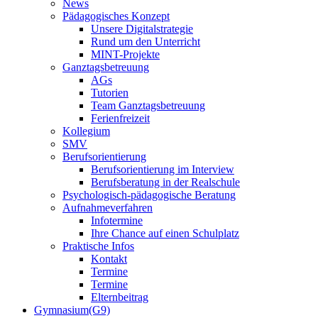
News
Pädagogisches Konzept
Unsere Digitalstrategie
Rund um den Unterricht
MINT-Projekte
Ganztagsbetreuung
AGs
Tutorien
Team Ganztagsbetreuung
Ferienfreizeit
Kollegium
SMV
Berufsorientierung
Berufsorientierung im Interview
Berufsberatung in der Realschule
Psychologisch-pädagogische Beratung
Aufnahmeverfahren
Infotermine
Ihre Chance auf einen Schulplatz
Praktische Infos
Kontakt
Termine
Termine
Elternbeitrag
Gymnasium(G9)