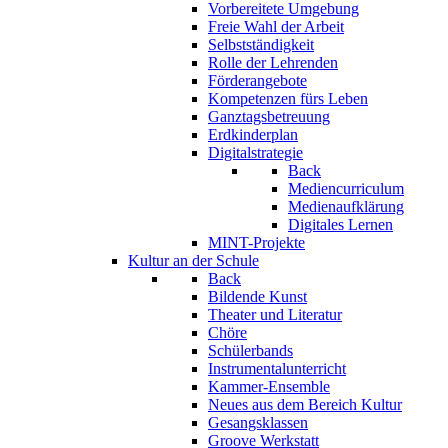
Vorbereitete Umgebung
Freie Wahl der Arbeit
Selbstständigkeit
Rolle der Lehrenden
Förderangebote
Kompetenzen fürs Leben
Ganztagsbetreuung
Erdkinderplan
Digitalstrategie
Back
Mediencurriculum
Medienaufklärung
Digitales Lernen
MINT-Projekte
Kultur an der Schule
Back
Bildende Kunst
Theater und Literatur
Chöre
Schülerbands
Instrumentalunterricht
Kammer-Ensemble
Neues aus dem Bereich Kultur
Gesangsklassen
Groove Werkstatt