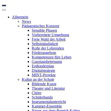
Allgemein
News
Pädagogisches Konzept
Sensible Phasen
Vorbereitete Umgebung
Freie Wahl der Arbeit
Selbstständigkeit
Rolle der Lehrenden
Förderangebote
Kompetenzen fürs Leben
Ganztagsbetreuung
Erdkinderplan
Digitalstrategie
MINT-Projekte
Kultur an der Schule
Bildende Kunst
Theater und Literatur
Chöre
Schülerbands
Instrumentalunterricht
Kammer-Ensemble
Neues aus dem Bereich Kultur