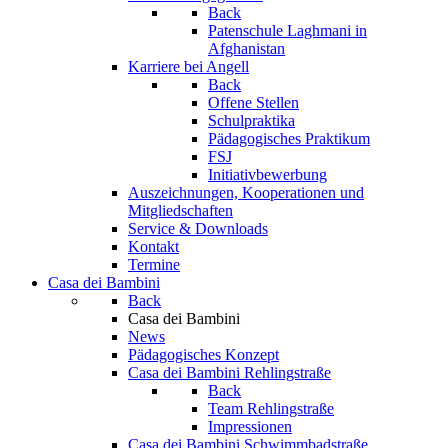
Back
Patenschule Laghmani in
Afghanistan
Karriere bei Angell
Back
Offene Stellen
Schulpraktika
Pädagogisches Praktikum
FSJ
Initiativbewerbung
Auszeichnungen, Kooperationen und
Mitgliedschaften
Service & Downloads
Kontakt
Termine
Casa dei Bambini
Back
Casa dei Bambini
News
Pädagogisches Konzept
Casa dei Bambini Rehlingstraße
Back
Team Rehlingstraße
Impressionen
Casa dei Bambini Schwimmbadstraße