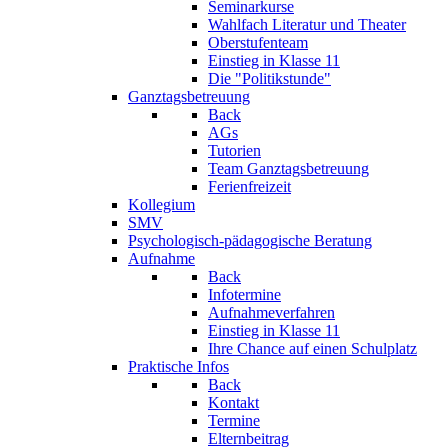
Seminarkurse
Wahlfach Literatur und Theater
Oberstufenteam
Einstieg in Klasse 11
Die "Politikstunde"
Ganztagsbetreuung
Back
AGs
Tutorien
Team Ganztagsbetreuung
Ferienfreizeit
Kollegium
SMV
Psychologisch-pädagogische Beratung
Aufnahme
Back
Infotermine
Aufnahmeverfahren
Einstieg in Klasse 11
Ihre Chance auf einen Schulplatz
Praktische Infos
Back
Kontakt
Termine
Elternbeitrag