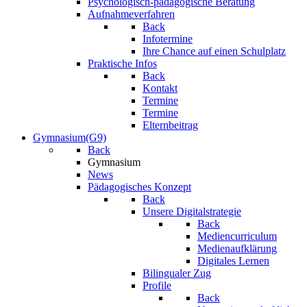
Psychologisch-pädagogische Beratung
Aufnahmeverfahren
Back
Infotermine
Ihre Chance auf einen Schulplatz
Praktische Infos
Back
Kontakt
Termine
Termine
Elternbeitrag
Gymnasium(G9)
Back
Gymnasium
News
Pädagogisches Konzept
Back
Unsere Digitalstrategie
Back
Mediencurriculum
Medienaufklärung
Digitales Lernen
Bilingualer Zug
Profile
Back