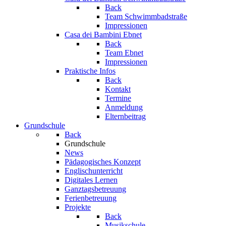
Back
Team Schwimmbadstraße
Impressionen
Casa dei Bambini Ebnet
Back
Team Ebnet
Impressionen
Praktische Infos
Back
Kontakt
Termine
Anmeldung
Elternbeitrag
Grundschule
Back
Grundschule
News
Pädagogisches Konzept
Englischunterricht
Digitales Lernen
Ganztagsbetreuung
Ferienbetreuung
Projekte
Back
Musikschule