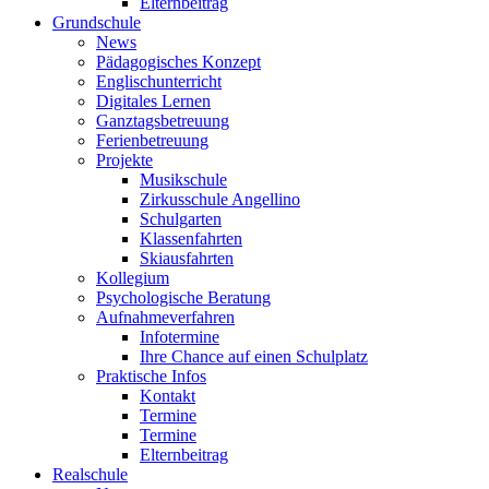
Elternbeitrag
Grundschule
News
Pädagogisches Konzept
Englischunterricht
Digitales Lernen
Ganztagsbetreuung
Ferienbetreuung
Projekte
Musikschule
Zirkusschule Angellino
Schulgarten
Klassenfahrten
Skiausfahrten
Kollegium
Psychologische Beratung
Aufnahmeverfahren
Infotermine
Ihre Chance auf einen Schulplatz
Praktische Infos
Kontakt
Termine
Termine
Elternbeitrag
Realschule