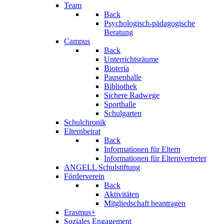
Team
Back
Psychologisch-pädagogische
Beratung
Campus
Back
Unterrichtsräume
Bioteria
Pausenhalle
Bibliothek
Sichere Radwege
Sporthalle
Schulgarten
Schulchronik
Elternbeirat
Back
Informationen für Eltern
Informationen für Elternvertreter
ANGELL Schulstiftung
Förderverein
Back
Aktivitäten
Mitgliedschaft beantragen
Erasmus+
Soziales Engagement