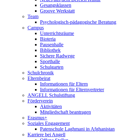
Gesangsklassen
Groove Werkstatt
Team
Psychologisch-pädagogische Beratung
Campus
Unterrichtsräume
Bioteria
Pausenhalle
Bibliothek
Sichere Radwege
Sporthalle
Schulgarten
Schulchronik
Elternbeirat
Informationen für Eltern
Informationen für Elternvertreter
ANGELL Schulstiftung
Förderverein
Aktivitäten
Mitgliedschaft beantragen
Erasmus+
Soziales Engagement
Patenschule Laghmani in Afghanistan
Karriere bei Angell