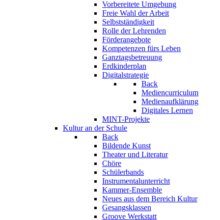
Vorbereitete Umgebung
Freie Wahl der Arbeit
Selbstständigkeit
Rolle der Lehrenden
Förderangebote
Kompetenzen fürs Leben
Ganztagsbetreuung
Erdkinderplan
Digitalstrategie
Back
Mediencurriculum
Medienaufklärung
Digitales Lernen
MINT-Projekte
Kultur an der Schule
Back
Bildende Kunst
Theater und Literatur
Chöre
Schülerbands
Instrumentalunterricht
Kammer-Ensemble
Neues aus dem Bereich Kultur
Gesangsklassen
Groove Werkstatt