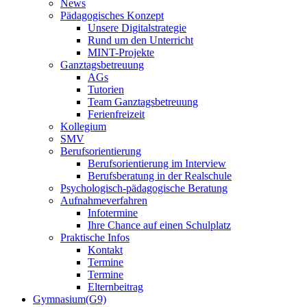
News
Pädagogisches Konzept
Unsere Digitalstrategie
Rund um den Unterricht
MINT-Projekte
Ganztagsbetreuung
AGs
Tutorien
Team Ganztagsbetreuung
Ferienfreizeit
Kollegium
SMV
Berufsorientierung
Berufsorientierung im Interview
Berufsberatung in der Realschule
Psychologisch-pädagogische Beratung
Aufnahmeverfahren
Infotermine
Ihre Chance auf einen Schulplatz
Praktische Infos
Kontakt
Termine
Termine
Elternbeitrag
Gymnasium(G9)