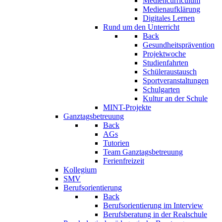
Mediencurriculum
Medienaufklärung
Digitales Lernen
Rund um den Unterricht
Back
Gesundheitsprävention
Projektwoche
Studienfahrten
Schüleraustausch
Sportveranstaltungen
Schulgarten
Kultur an der Schule
MINT-Projekte
Ganztagsbetreuung
Back
AGs
Tutorien
Team Ganztagsbetreuung
Ferienfreizeit
Kollegium
SMV
Berufsorientierung
Back
Berufsorientierung im Interview
Berufsberatung in der Realschule