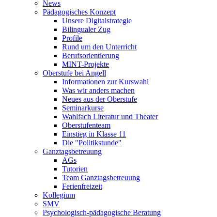
News
Pädagogisches Konzept
Unsere Digitalstrategie
Bilingualer Zug
Profile
Rund um den Unterricht
Berufsorientierung
MINT-Projekte
Oberstufe bei Angell
Informationen zur Kurswahl
Was wir anders machen
Neues aus der Oberstufe
Seminarkurse
Wahlfach Literatur und Theater
Oberstufenteam
Einstieg in Klasse 11
Die "Politikstunde"
Ganztagsbetreuung
AGs
Tutorien
Team Ganztagsbetreuung
Ferienfreizeit
Kollegium
SMV
Psychologisch-pädagogische Beratung