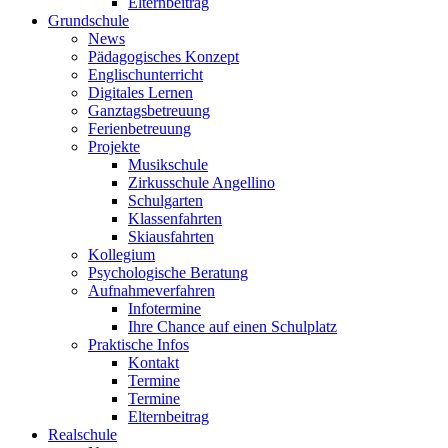
Elternbeitrag
Grundschule
News
Pädagogisches Konzept
Englischunterricht
Digitales Lernen
Ganztagsbetreuung
Ferienbetreuung
Projekte
Musikschule
Zirkusschule Angellino
Schulgarten
Klassenfahrten
Skiausfahrten
Kollegium
Psychologische Beratung
Aufnahmeverfahren
Infotermine
Ihre Chance auf einen Schulplatz
Praktische Infos
Kontakt
Termine
Termine
Elternbeitrag
Realschule