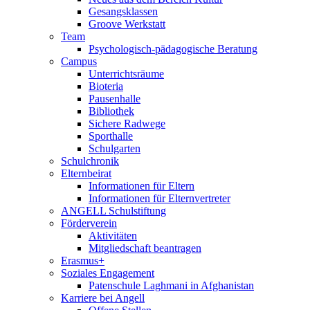
Gesangsklassen
Groove Werkstatt
Team
Psychologisch-pädagogische Beratung
Campus
Unterrichtsräume
Bioteria
Pausenhalle
Bibliothek
Sichere Radwege
Sporthalle
Schulgarten
Schulchronik
Elternbeirat
Informationen für Eltern
Informationen für Elternvertreter
ANGELL Schulstiftung
Förderverein
Aktivitäten
Mitgliedschaft beantragen
Erasmus+
Soziales Engagement
Patenschule Laghmani in Afghanistan
Karriere bei Angell