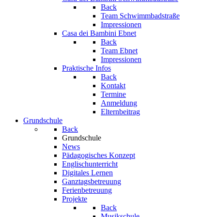
Back
Team Schwimmbadstraße
Impressionen
Casa dei Bambini Ebnet
Back
Team Ebnet
Impressionen
Praktische Infos
Back
Kontakt
Termine
Anmeldung
Elternbeitrag
Grundschule
Back
Grundschule
News
Pädagogisches Konzept
Englischunterricht
Digitales Lernen
Ganztagsbetreuung
Ferienbetreuung
Projekte
Back
Musikschule