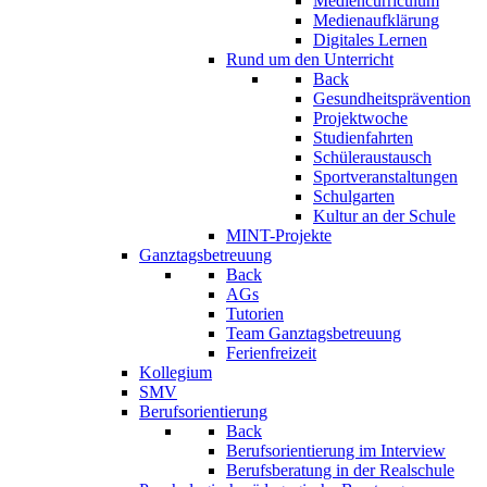
Mediencurriculum
Medienaufklärung
Digitales Lernen
Rund um den Unterricht
Back
Gesundheitsprävention
Projektwoche
Studienfahrten
Schüleraustausch
Sportveranstaltungen
Schulgarten
Kultur an der Schule
MINT-Projekte
Ganztagsbetreuung
Back
AGs
Tutorien
Team Ganztagsbetreuung
Ferienfreizeit
Kollegium
SMV
Berufsorientierung
Back
Berufsorientierung im Interview
Berufsberatung in der Realschule