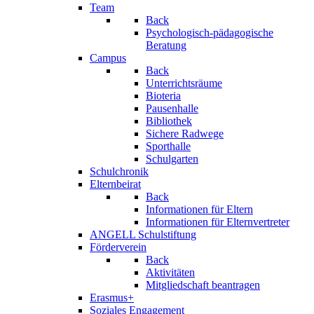
Team
Back
Psychologisch-pädagogische
Beratung
Campus
Back
Unterrichtsräume
Bioteria
Pausenhalle
Bibliothek
Sichere Radwege
Sporthalle
Schulgarten
Schulchronik
Elternbeirat
Back
Informationen für Eltern
Informationen für Elternvertreter
ANGELL Schulstiftung
Förderverein
Back
Aktivitäten
Mitgliedschaft beantragen
Erasmus+
Soziales Engagement