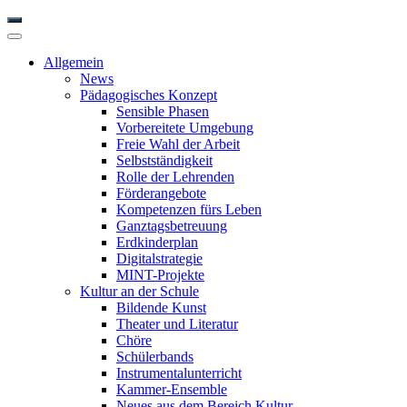
Allgemein
News
Pädagogisches Konzept
Sensible Phasen
Vorbereitete Umgebung
Freie Wahl der Arbeit
Selbstständigkeit
Rolle der Lehrenden
Förderangebote
Kompetenzen fürs Leben
Ganztagsbetreuung
Erdkinderplan
Digitalstrategie
MINT-Projekte
Kultur an der Schule
Bildende Kunst
Theater und Literatur
Chöre
Schülerbands
Instrumentalunterricht
Kammer-Ensemble
Neues aus dem Bereich Kultur