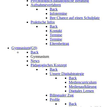
Psychologisch-pädagogische Beratung
Aufnahmeverfahren
Back
Infotermine
Ihre Chance auf einen Schulplatz
Praktische Infos
Back
Kontakt
Termine
Termine
Elternbeitrag
Gymnasium(G9)
Back
Gymnasium
News
Pädagogisches Konzept
Back
Unsere Digitalstrategie
Back
Mediencurriculum
Medienaufklärung
Digitales Lernen
Bilingualer Zug
Profile
Back