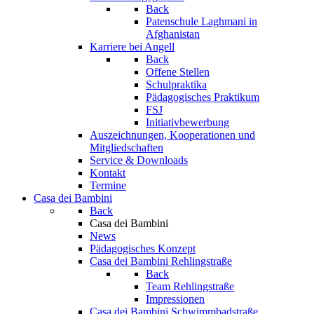
Back
Patenschule Laghmani in
Afghanistan
Karriere bei Angell
Back
Offene Stellen
Schulpraktika
Pädagogisches Praktikum
FSJ
Initiativbewerbung
Auszeichnungen, Kooperationen und
Mitgliedschaften
Service & Downloads
Kontakt
Termine
Casa dei Bambini
Back
Casa dei Bambini
News
Pädagogisches Konzept
Casa dei Bambini Rehlingstraße
Back
Team Rehlingstraße
Impressionen
Casa dei Bambini Schwimmbadstraße