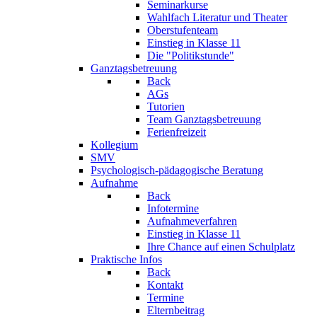
Seminarkurse
Wahlfach Literatur und Theater
Oberstufenteam
Einstieg in Klasse 11
Die "Politikstunde"
Ganztagsbetreuung
Back
AGs
Tutorien
Team Ganztagsbetreuung
Ferienfreizeit
Kollegium
SMV
Psychologisch-pädagogische Beratung
Aufnahme
Back
Infotermine
Aufnahmeverfahren
Einstieg in Klasse 11
Ihre Chance auf einen Schulplatz
Praktische Infos
Back
Kontakt
Termine
Elternbeitrag