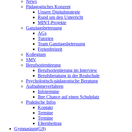
News
Pädagogisches Konzept
Unsere Digitalstrategie
Rund um den Unterricht
MINT-Projekte
Ganztagsbetreuung
AGs
Tutorien
Team Ganztagsbetreuung
Ferienfreizeit
Kollegium
SMV
Berufsorientierung
Berufsorientierung im Interview
Berufsberatung in der Realschule
Psychologisch-pädagogische Beratung
Aufnahmeverfahren
Infotermine
Ihre Chance auf einen Schulplatz
Praktische Infos
Kontakt
Termine
Termine
Elternbeitrag
Gymnasium(G9)