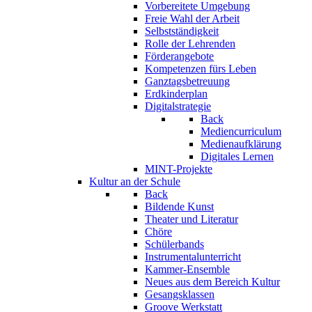
Vorbereitete Umgebung
Freie Wahl der Arbeit
Selbstständigkeit
Rolle der Lehrenden
Förderangebote
Kompetenzen fürs Leben
Ganztagsbetreuung
Erdkinderplan
Digitalstrategie
Back
Mediencurriculum
Medienaufklärung
Digitales Lernen
MINT-Projekte
Kultur an der Schule
Back
Bildende Kunst
Theater und Literatur
Chöre
Schülerbands
Instrumentalunterricht
Kammer-Ensemble
Neues aus dem Bereich Kultur
Gesangsklassen
Groove Werkstatt