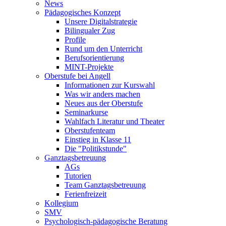
News
Pädagogisches Konzept
Unsere Digitalstrategie
Bilingualer Zug
Profile
Rund um den Unterricht
Berufsorientierung
MINT-Projekte
Oberstufe bei Angell
Informationen zur Kurswahl
Was wir anders machen
Neues aus der Oberstufe
Seminarkurse
Wahlfach Literatur und Theater
Oberstufenteam
Einstieg in Klasse 11
Die "Politikstunde"
Ganztagsbetreuung
AGs
Tutorien
Team Ganztagsbetreuung
Ferienfreizeit
Kollegium
SMV
Psychologisch-pädagogische Beratung