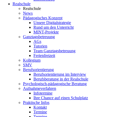
Realschule
Realschule
News
Pädagogisches Konzept
Unsere Digitalstrategie
Rund um den Unterricht
MINT-Projekte
Ganztagsbetreuung
AGs
Tutorien
Team Ganztagsbetreuung
Ferienfreizeit
Kollegium
SMV
Berufsorientierung
Berufsorientierung im Interview
Berufsberatung in der Realschule
Psychologisch-pädagogische Beratung
Aufnahmeverfahren
Infotermine
Ihre Chance auf einen Schulplatz
Praktische Infos
Kontakt
Termine
Termine