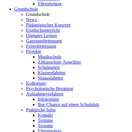
Elternbeitrag
Grundschule
Grundschule
News
Pädagogisches Konzept
Englischunterricht
Digitales Lernen
Ganztagsbetreuung
Ferienbetreuung
Projekte
Musikschule
Zirkusschule Angellino
Schulgarten
Klassenfahrten
Skiausfahrten
Kollegium
Psychologische Beratung
Aufnahmeverfahren
Infotermine
Ihre Chance auf einen Schulplatz
Praktische Infos
Kontakt
Termine
Termine
Elternbeitrag