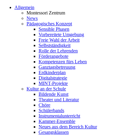
Allgemein
Montessori Zentrum
News
Pädagogisches Konzept
Sensible Phasen
Vorbereitete Umgebung
Freie Wahl der Arbeit
Selbstständigkeit
Rolle der Lehrenden
Förderangebote
Kompetenzen fürs Leben
Ganztagsbetreuung
Erdkinderplan
Digitalstrategie
MINT-Projekte
Kultur an der Schule
Bildende Kunst
Theater und Literatur
Chöre
Schülerbands
Instrumentalunterricht
Kammer-Ensemble
Neues aus dem Bereich Kultur
Gesangsklassen