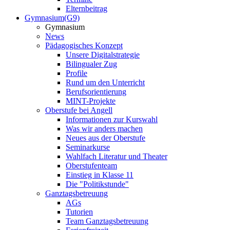
Elternbeitrag
Gymnasium(G9)
Gymnasium
News
Pädagogisches Konzept
Unsere Digitalstrategie
Bilingualer Zug
Profile
Rund um den Unterricht
Berufsorientierung
MINT-Projekte
Oberstufe bei Angell
Informationen zur Kurswahl
Was wir anders machen
Neues aus der Oberstufe
Seminarkurse
Wahlfach Literatur und Theater
Oberstufenteam
Einstieg in Klasse 11
Die "Politikstunde"
Ganztagsbetreuung
AGs
Tutorien
Team Ganztagsbetreuung