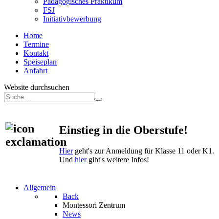
Pädagogisches Praktikum
FSJ
Initiativbewerbung
Home
Termine
Kontakt
Speiseplan
Anfahrt
Website durchsuchen
Einstieg in die Oberstufe!
Hier
geht's zur Anmeldung für Klasse 11 oder K1.
Und
hier
gibt's weitere Infos!
Allgemein
Back
Montessori Zentrum
News