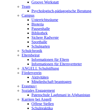
Groove Werkstatt
Team
Psychologisch-pädagogische Beratung
Campus
Unterrichtsräume
Bioteria
Pausenhalle
Bibliothek
Sichere Radwege
Sporthalle
Schulgarten
Schulchronik
Elternbeirat
Informationen für Eltern
Informationen für Elternvertreter
ANGELL Schulstiftung
Förderverein
Aktivitäten
Mitgliedschaft beantragen
Erasmus+
Soziales Engagement
Patenschule Laghmani in Afghanistan
Karriere bei Angell
Offene Stellen
Schulpraktika