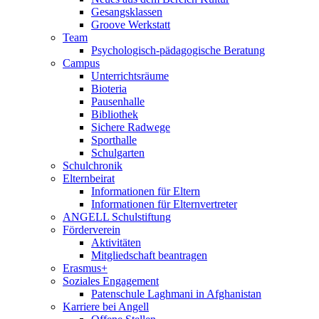
Gesangsklassen
Groove Werkstatt
Team
Psychologisch-pädagogische Beratung
Campus
Unterrichtsräume
Bioteria
Pausenhalle
Bibliothek
Sichere Radwege
Sporthalle
Schulgarten
Schulchronik
Elternbeirat
Informationen für Eltern
Informationen für Elternvertreter
ANGELL Schulstiftung
Förderverein
Aktivitäten
Mitgliedschaft beantragen
Erasmus+
Soziales Engagement
Patenschule Laghmani in Afghanistan
Karriere bei Angell