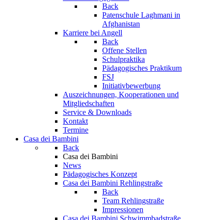
Back
Patenschule Laghmani in
Afghanistan
Karriere bei Angell
Back
Offene Stellen
Schulpraktika
Pädagogisches Praktikum
FSJ
Initiativbewerbung
Auszeichnungen, Kooperationen und
Mitgliedschaften
Service & Downloads
Kontakt
Termine
Casa dei Bambini
Back
Casa dei Bambini
News
Pädagogisches Konzept
Casa dei Bambini Rehlingstraße
Back
Team Rehlingstraße
Impressionen
Casa dei Bambini Schwimmbadstraße