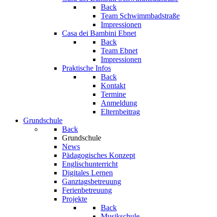
Back
Team Schwimmbadstraße
Impressionen
Casa dei Bambini Ebnet
Back
Team Ebnet
Impressionen
Praktische Infos
Back
Kontakt
Termine
Anmeldung
Elternbeitrag
Grundschule
Back
Grundschule
News
Pädagogisches Konzept
Englischunterricht
Digitales Lernen
Ganztagsbetreuung
Ferienbetreuung
Projekte
Back
Musikschule