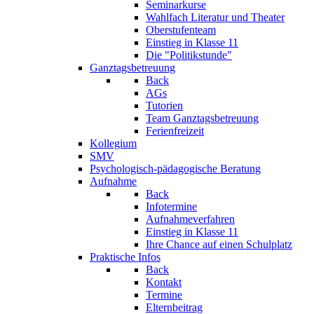
Seminarkurse
Wahlfach Literatur und Theater
Oberstufenteam
Einstieg in Klasse 11
Die "Politikstunde"
Ganztagsbetreuung
Back
AGs
Tutorien
Team Ganztagsbetreuung
Ferienfreizeit
Kollegium
SMV
Psychologisch-pädagogische Beratung
Aufnahme
Back
Infotermine
Aufnahmeverfahren
Einstieg in Klasse 11
Ihre Chance auf einen Schulplatz
Praktische Infos
Back
Kontakt
Termine
Elternbeitrag