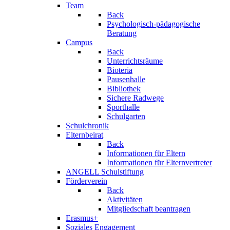
Team
Back
Psychologisch-pädagogische
Beratung
Campus
Back
Unterrichtsräume
Bioteria
Pausenhalle
Bibliothek
Sichere Radwege
Sporthalle
Schulgarten
Schulchronik
Elternbeirat
Back
Informationen für Eltern
Informationen für Elternvertreter
ANGELL Schulstiftung
Förderverein
Back
Aktivitäten
Mitgliedschaft beantragen
Erasmus+
Soziales Engagement