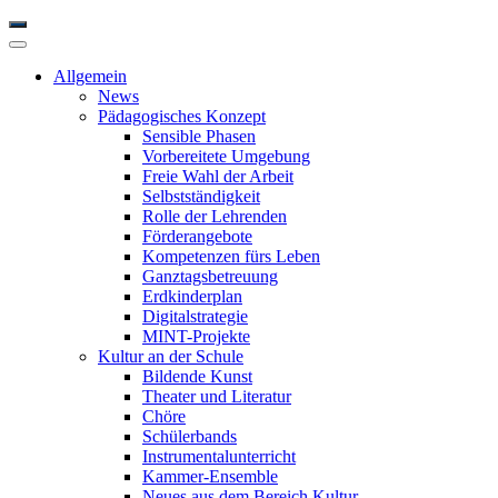
Allgemein
News
Pädagogisches Konzept
Sensible Phasen
Vorbereitete Umgebung
Freie Wahl der Arbeit
Selbstständigkeit
Rolle der Lehrenden
Förderangebote
Kompetenzen fürs Leben
Ganztagsbetreuung
Erdkinderplan
Digitalstrategie
MINT-Projekte
Kultur an der Schule
Bildende Kunst
Theater und Literatur
Chöre
Schülerbands
Instrumentalunterricht
Kammer-Ensemble
Neues aus dem Bereich Kultur