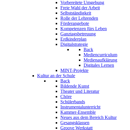
Vorbereitete Umgebung
Freie Wahl der Arbeit
Selbstständigkeit
Rolle der Lehrenden
Förderangebote
Kompetenzen fürs Leben
Ganztagsbetreuung
Erdkinderplan
Digitalstrategie
Back
Mediencurriculum
Medienaufklärung
Digitales Lernen
MINT-Projekte
Kultur an der Schule
Back
Bildende Kunst
Theater und Literatur
Chöre
Schülerbands
Instrumentalunterricht
Kammer-Ensemble
Neues aus dem Bereich Kultur
Gesangsklassen
Groove Werkstatt