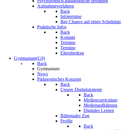
Psychologisch-pädagogische Beratung
Aufnahmeverfahren
Back
Infotermine
Ihre Chance auf einen Schulplatz
Praktische Infos
Back
Kontakt
Termine
Termine
Elternbeitrag
Gymnasium(G9)
Back
Gymnasium
News
Pädagogisches Konzept
Back
Unsere Digitalstrategie
Back
Mediencurriculum
Medienaufklärung
Digitales Lernen
Bilingualer Zug
Profile
Back