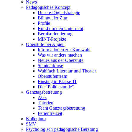
News
Pädagogisches Konzept
Unsere Digitalstrategie
Bilingualer Zug
Profile
Rund um den Unterricht
Berufsorientierung
MINT-Projekte
Oberstufe bei Angell
Informationen zur Kurswahl
Was wir anders machen
Neues aus der Oberstufe
Seminarkurse
Wahlfach Literatur und Theater
Oberstufenteam
Einstieg in Klasse 11
Die "Politikstunde"
Ganztagsbetreuung
AGs
Tutorien
Team Ganztagsbetreuung
Ferienfreizeit
Kollegium
SMV
Psychologisch-pädagogische Beratung