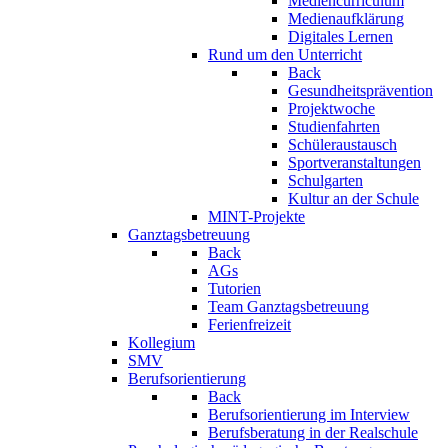
Mediencurriculum
Medienaufklärung
Digitales Lernen
Rund um den Unterricht
Back
Gesundheitsprävention
Projektwoche
Studienfahrten
Schüleraustausch
Sportveranstaltungen
Schulgarten
Kultur an der Schule
MINT-Projekte
Ganztagsbetreuung
Back
AGs
Tutorien
Team Ganztagsbetreuung
Ferienfreizeit
Kollegium
SMV
Berufsorientierung
Back
Berufsorientierung im Interview
Berufsberatung in der Realschule