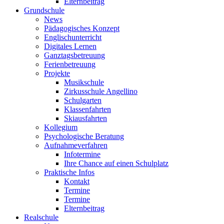
Elternbeitrag
Grundschule
News
Pädagogisches Konzept
Englischunterricht
Digitales Lernen
Ganztagsbetreuung
Ferienbetreuung
Projekte
Musikschule
Zirkusschule Angellino
Schulgarten
Klassenfahrten
Skiausfahrten
Kollegium
Psychologische Beratung
Aufnahmeverfahren
Infotermine
Ihre Chance auf einen Schulplatz
Praktische Infos
Kontakt
Termine
Termine
Elternbeitrag
Realschule