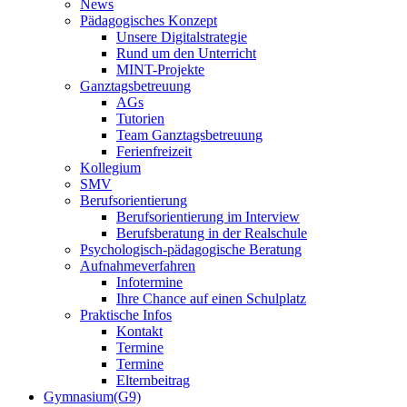
News
Pädagogisches Konzept
Unsere Digitalstrategie
Rund um den Unterricht
MINT-Projekte
Ganztagsbetreuung
AGs
Tutorien
Team Ganztagsbetreuung
Ferienfreizeit
Kollegium
SMV
Berufsorientierung
Berufsorientierung im Interview
Berufsberatung in der Realschule
Psychologisch-pädagogische Beratung
Aufnahmeverfahren
Infotermine
Ihre Chance auf einen Schulplatz
Praktische Infos
Kontakt
Termine
Termine
Elternbeitrag
Gymnasium(G9)