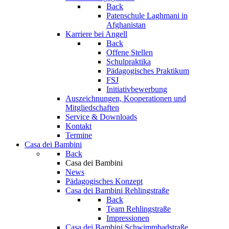
Back
Patenschule Laghmani in
Afghanistan
Karriere bei Angell
Back
Offene Stellen
Schulpraktika
Pädagogisches Praktikum
FSJ
Initiativbewerbung
Auszeichnungen, Kooperationen und
Mitgliedschaften
Service & Downloads
Kontakt
Termine
Casa dei Bambini
Back
Casa dei Bambini
News
Pädagogisches Konzept
Casa dei Bambini Rehlingstraße
Back
Team Rehlingstraße
Impressionen
Casa dei Bambini Schwimmbadstraße