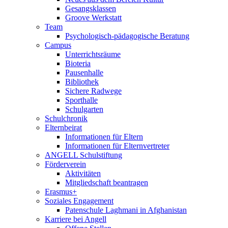
Gesangsklassen
Groove Werkstatt
Team
Psychologisch-pädagogische Beratung
Campus
Unterrichtsräume
Bioteria
Pausenhalle
Bibliothek
Sichere Radwege
Sporthalle
Schulgarten
Schulchronik
Elternbeirat
Informationen für Eltern
Informationen für Elternvertreter
ANGELL Schulstiftung
Förderverein
Aktivitäten
Mitgliedschaft beantragen
Erasmus+
Soziales Engagement
Patenschule Laghmani in Afghanistan
Karriere bei Angell