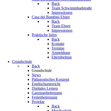
Back
Team Schwimmbadstraße
Impressionen
Casa dei Bambini Ebnet
Back
Team Ebnet
Impressionen
Praktische Infos
Back
Kontakt
Termine
Anmeldung
Elternbeitrag
Grundschule
Back
Grundschule
News
Pädagogisches Konzept
Englischunterricht
Digitales Lernen
Ganztagsbetreuung
Ferienbetreuung
Projekte
Back
Musikschule