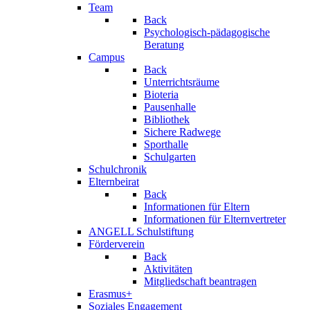
Team
Back
Psychologisch-pädagogische
Beratung
Campus
Back
Unterrichtsräume
Bioteria
Pausenhalle
Bibliothek
Sichere Radwege
Sporthalle
Schulgarten
Schulchronik
Elternbeirat
Back
Informationen für Eltern
Informationen für Elternvertreter
ANGELL Schulstiftung
Förderverein
Back
Aktivitäten
Mitgliedschaft beantragen
Erasmus+
Soziales Engagement