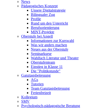
News
Pädagogisches Konzept
Unsere Digitalstrategie
Bilingualer Zug
Profile
Rund um den Unterricht
Berufsorientierung
MINT-Projekte
Oberstufe bei Angell
Informationen zur Kurswahl
Was wir anders machen
Neues aus der Oberstufe
Seminarkurse
Wahlfach Literatur und Theater
Oberstufenteam
Einstieg in Klasse 11
Die "Politikstunde"
Ganztagsbetreuung
AGs
Tutorien
Team Ganztagsbetreuung
Ferienfreizeit
Kollegium
SMV
Psychologisch-pädagogische Beratung