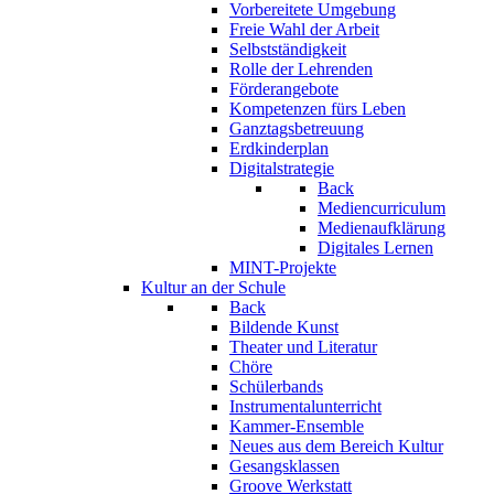
Vorbereitete Umgebung
Freie Wahl der Arbeit
Selbstständigkeit
Rolle der Lehrenden
Förderangebote
Kompetenzen fürs Leben
Ganztagsbetreuung
Erdkinderplan
Digitalstrategie
Back
Mediencurriculum
Medienaufklärung
Digitales Lernen
MINT-Projekte
Kultur an der Schule
Back
Bildende Kunst
Theater und Literatur
Chöre
Schülerbands
Instrumentalunterricht
Kammer-Ensemble
Neues aus dem Bereich Kultur
Gesangsklassen
Groove Werkstatt