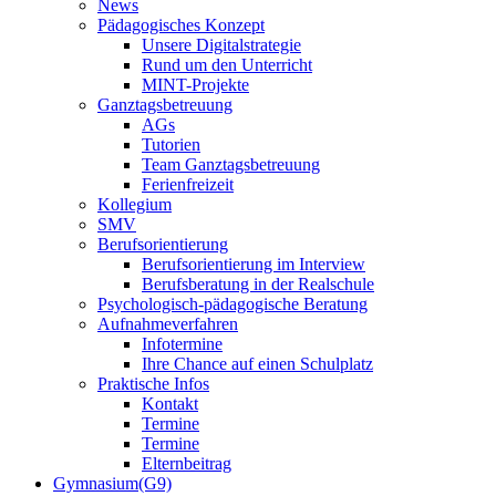
News
Pädagogisches Konzept
Unsere Digitalstrategie
Rund um den Unterricht
MINT-Projekte
Ganztagsbetreuung
AGs
Tutorien
Team Ganztagsbetreuung
Ferienfreizeit
Kollegium
SMV
Berufsorientierung
Berufsorientierung im Interview
Berufsberatung in der Realschule
Psychologisch-pädagogische Beratung
Aufnahmeverfahren
Infotermine
Ihre Chance auf einen Schulplatz
Praktische Infos
Kontakt
Termine
Termine
Elternbeitrag
Gymnasium(G9)