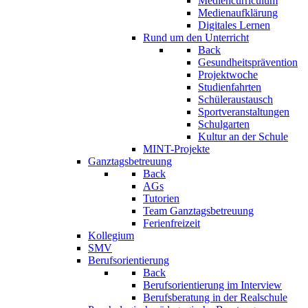
Mediencurriculum
Medienaufklärung
Digitales Lernen
Rund um den Unterricht
Back
Gesundheitsprävention
Projektwoche
Studienfahrten
Schüleraustausch
Sportveranstaltungen
Schulgarten
Kultur an der Schule
MINT-Projekte
Ganztagsbetreuung
Back
AGs
Tutorien
Team Ganztagsbetreuung
Ferienfreizeit
Kollegium
SMV
Berufsorientierung
Back
Berufsorientierung im Interview
Berufsberatung in der Realschule