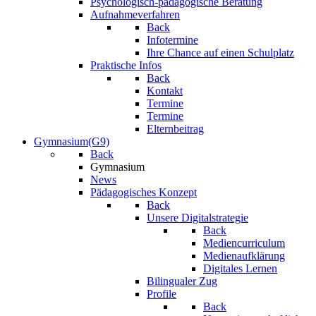
Psychologisch-pädagogische Beratung
Aufnahmeverfahren
Back
Infotermine
Ihre Chance auf einen Schulplatz
Praktische Infos
Back
Kontakt
Termine
Termine
Elternbeitrag
Gymnasium(G9)
Back
Gymnasium
News
Pädagogisches Konzept
Back
Unsere Digitalstrategie
Back
Mediencurriculum
Medienaufklärung
Digitales Lernen
Bilingualer Zug
Profile
Back