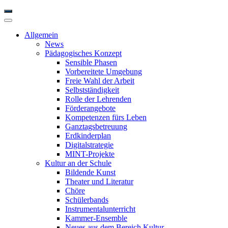
Allgemein
News
Pädagogisches Konzept
Sensible Phasen
Vorbereitete Umgebung
Freie Wahl der Arbeit
Selbstständigkeit
Rolle der Lehrenden
Förderangebote
Kompetenzen fürs Leben
Ganztagsbetreuung
Erdkinderplan
Digitalstrategie
MINT-Projekte
Kultur an der Schule
Bildende Kunst
Theater und Literatur
Chöre
Schülerbands
Instrumentalunterricht
Kammer-Ensemble
Neues aus dem Bereich Kultur