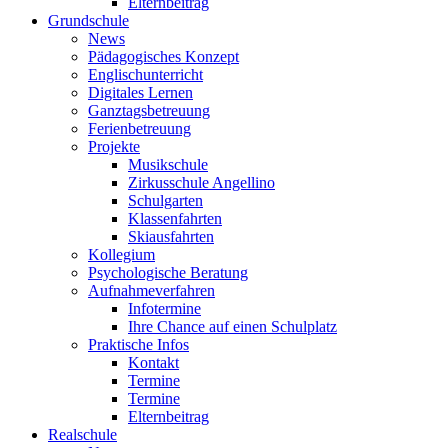
Elternbeitrag
Grundschule
News
Pädagogisches Konzept
Englischunterricht
Digitales Lernen
Ganztagsbetreuung
Ferienbetreuung
Projekte
Musikschule
Zirkusschule Angellino
Schulgarten
Klassenfahrten
Skiausfahrten
Kollegium
Psychologische Beratung
Aufnahmeverfahren
Infotermine
Ihre Chance auf einen Schulplatz
Praktische Infos
Kontakt
Termine
Termine
Elternbeitrag
Realschule