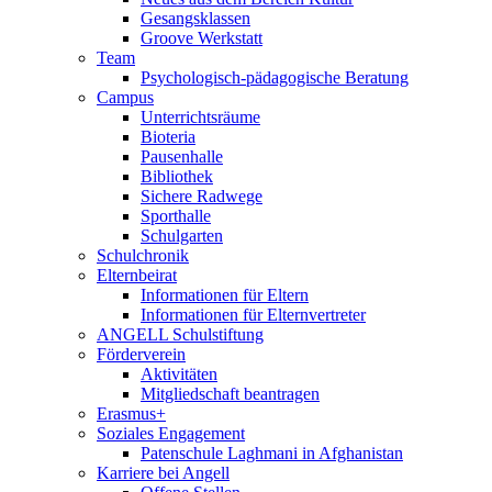
Gesangsklassen
Groove Werkstatt
Team
Psychologisch-pädagogische Beratung
Campus
Unterrichtsräume
Bioteria
Pausenhalle
Bibliothek
Sichere Radwege
Sporthalle
Schulgarten
Schulchronik
Elternbeirat
Informationen für Eltern
Informationen für Elternvertreter
ANGELL Schulstiftung
Förderverein
Aktivitäten
Mitgliedschaft beantragen
Erasmus+
Soziales Engagement
Patenschule Laghmani in Afghanistan
Karriere bei Angell