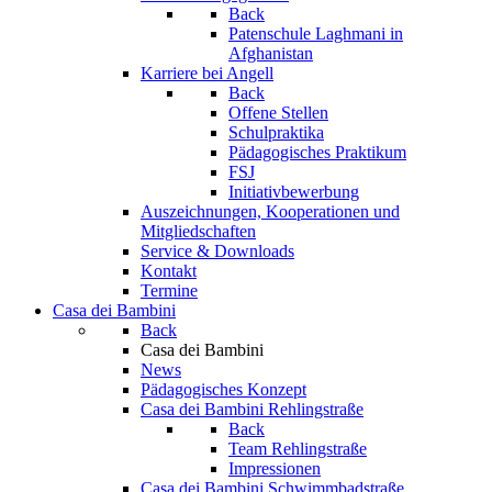
Back
Patenschule Laghmani in
Afghanistan
Karriere bei Angell
Back
Offene Stellen
Schulpraktika
Pädagogisches Praktikum
FSJ
Initiativbewerbung
Auszeichnungen, Kooperationen und
Mitgliedschaften
Service & Downloads
Kontakt
Termine
Casa dei Bambini
Back
Casa dei Bambini
News
Pädagogisches Konzept
Casa dei Bambini Rehlingstraße
Back
Team Rehlingstraße
Impressionen
Casa dei Bambini Schwimmbadstraße