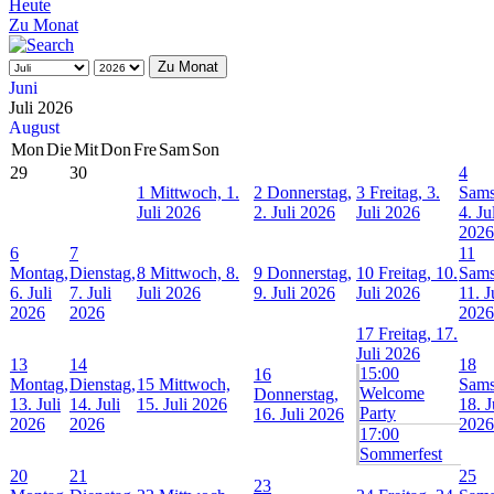
Heute
Zu Monat
Zu Monat
Juni
Juli 2026
August
Mon
Die
Mit
Don
Fre
Sam
Son
29
30
4
1
Mittwoch, 1.
2
Donnerstag,
3
Freitag, 3.
Sams
Juli 2026
2. Juli 2026
Juli 2026
4. Ju
2026
6
7
11
Montag,
Dienstag,
8
Mittwoch, 8.
9
Donnerstag,
10
Freitag, 10.
Sams
6. Juli
7. Juli
Juli 2026
9. Juli 2026
Juli 2026
11. J
2026
2026
2026
17
Freitag, 17.
Juli 2026
13
14
18
15:00
16
Montag,
Dienstag,
15
Mittwoch,
Sams
Welcome
Donnerstag,
13. Juli
14. Juli
15. Juli 2026
18. J
Party
16. Juli 2026
2026
2026
2026
17:00
Sommerfest
20
21
25
23