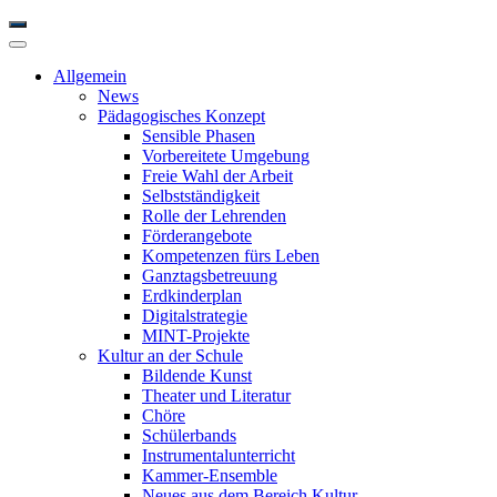
Allgemein
News
Pädagogisches Konzept
Sensible Phasen
Vorbereitete Umgebung
Freie Wahl der Arbeit
Selbstständigkeit
Rolle der Lehrenden
Förderangebote
Kompetenzen fürs Leben
Ganztagsbetreuung
Erdkinderplan
Digitalstrategie
MINT-Projekte
Kultur an der Schule
Bildende Kunst
Theater und Literatur
Chöre
Schülerbands
Instrumentalunterricht
Kammer-Ensemble
Neues aus dem Bereich Kultur