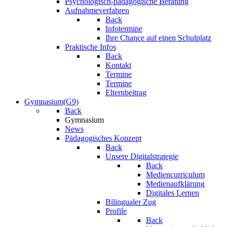
Psychologisch-pädagogische Beratung
Aufnahmeverfahren
Back
Infotermine
Ihre Chance auf einen Schulplatz
Praktische Infos
Back
Kontakt
Termine
Termine
Elternbeitrag
Gymnasium(G9)
Back
Gymnasium
News
Pädagogisches Konzept
Back
Unsere Digitalstrategie
Back
Mediencurriculum
Medienaufklärung
Digitales Lernen
Bilingualer Zug
Profile
Back