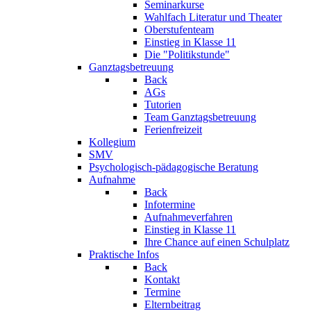
Seminarkurse
Wahlfach Literatur und Theater
Oberstufenteam
Einstieg in Klasse 11
Die "Politikstunde"
Ganztagsbetreuung
Back
AGs
Tutorien
Team Ganztagsbetreuung
Ferienfreizeit
Kollegium
SMV
Psychologisch-pädagogische Beratung
Aufnahme
Back
Infotermine
Aufnahmeverfahren
Einstieg in Klasse 11
Ihre Chance auf einen Schulplatz
Praktische Infos
Back
Kontakt
Termine
Elternbeitrag