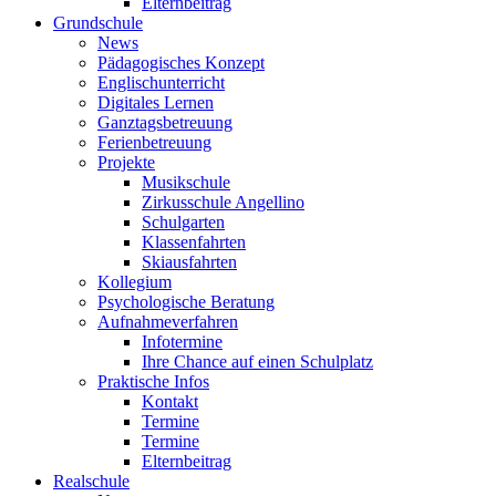
Elternbeitrag
Grundschule
News
Pädagogisches Konzept
Englischunterricht
Digitales Lernen
Ganztagsbetreuung
Ferienbetreuung
Projekte
Musikschule
Zirkusschule Angellino
Schulgarten
Klassenfahrten
Skiausfahrten
Kollegium
Psychologische Beratung
Aufnahmeverfahren
Infotermine
Ihre Chance auf einen Schulplatz
Praktische Infos
Kontakt
Termine
Termine
Elternbeitrag
Realschule