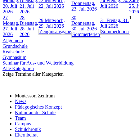
Montag,
Dienstag,
22
Mittwoch,
24
Freitag, 24.
Sams
Donnerstag,
20. Juli
21. Juli
22. Juli 2026
Juli 2026
25. J
23. Juli 2026
2026
2026
2026
27
28
30
1
29
Mittwoch,
31
Freitag, 31.
Montag,
Dienstag,
Donnerstag,
29. Juli 2026
Juli 2026
27. Juli
28. Juli
30. Juli 2026
Zeugnisausgabe
Sommerferien
2026
2026
Sommerferien
Allgemein
Grundschule
Realschule
Gymnasium
Seminar für Aus- und Weiterbildung
Alle Kategorien
Zeige Termine aller Kategorien
Montessori Zentrum
News
Pädagogisches Konzept
Kultur an der Schule
Team
Campus
Schulchronik
Elternbeirat