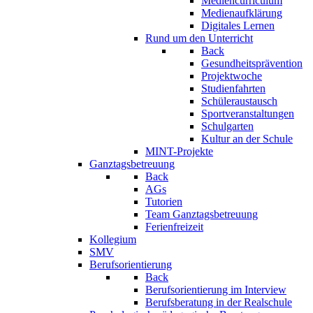
Mediencurriculum
Medienaufklärung
Digitales Lernen
Rund um den Unterricht
Back
Gesundheitsprävention
Projektwoche
Studienfahrten
Schüleraustausch
Sportveranstaltungen
Schulgarten
Kultur an der Schule
MINT-Projekte
Ganztagsbetreuung
Back
AGs
Tutorien
Team Ganztagsbetreuung
Ferienfreizeit
Kollegium
SMV
Berufsorientierung
Back
Berufsorientierung im Interview
Berufsberatung in der Realschule