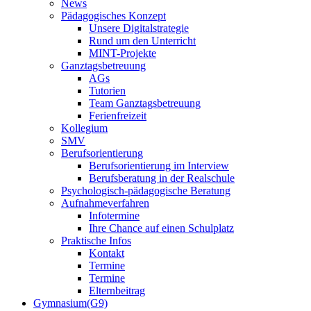
News
Pädagogisches Konzept
Unsere Digitalstrategie
Rund um den Unterricht
MINT-Projekte
Ganztagsbetreuung
AGs
Tutorien
Team Ganztagsbetreuung
Ferienfreizeit
Kollegium
SMV
Berufsorientierung
Berufsorientierung im Interview
Berufsberatung in der Realschule
Psychologisch-pädagogische Beratung
Aufnahmeverfahren
Infotermine
Ihre Chance auf einen Schulplatz
Praktische Infos
Kontakt
Termine
Termine
Elternbeitrag
Gymnasium(G9)