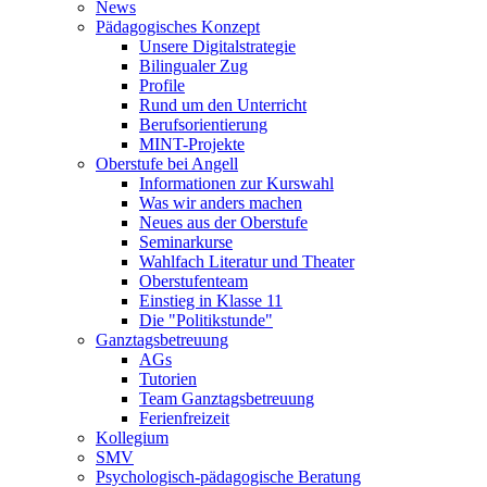
News
Pädagogisches Konzept
Unsere Digitalstrategie
Bilingualer Zug
Profile
Rund um den Unterricht
Berufsorientierung
MINT-Projekte
Oberstufe bei Angell
Informationen zur Kurswahl
Was wir anders machen
Neues aus der Oberstufe
Seminarkurse
Wahlfach Literatur und Theater
Oberstufenteam
Einstieg in Klasse 11
Die "Politikstunde"
Ganztagsbetreuung
AGs
Tutorien
Team Ganztagsbetreuung
Ferienfreizeit
Kollegium
SMV
Psychologisch-pädagogische Beratung