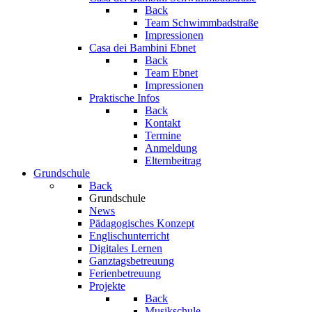
Back
Team Schwimmbadstraße
Impressionen
Casa dei Bambini Ebnet
Back
Team Ebnet
Impressionen
Praktische Infos
Back
Kontakt
Termine
Anmeldung
Elternbeitrag
Grundschule
Back
Grundschule
News
Pädagogisches Konzept
Englischunterricht
Digitales Lernen
Ganztagsbetreuung
Ferienbetreuung
Projekte
Back
Musikschule