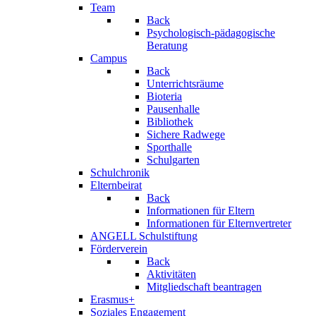
Team
Back
Psychologisch-pädagogische
Beratung
Campus
Back
Unterrichtsräume
Bioteria
Pausenhalle
Bibliothek
Sichere Radwege
Sporthalle
Schulgarten
Schulchronik
Elternbeirat
Back
Informationen für Eltern
Informationen für Elternvertreter
ANGELL Schulstiftung
Förderverein
Back
Aktivitäten
Mitgliedschaft beantragen
Erasmus+
Soziales Engagement