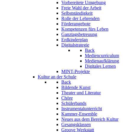
Vorbereitete Umgebung
Freie Wahl der Arbeit
Selbstständigkeit
Rolle der Lehrenden
Förderangebote
Kompetenzen fürs Leben
Ganztagsbetreuung
Erdkinderplan
Digitalstrategie
Back
Mediencurriculum
Medienaufklärung
Digitales Lernen
MINT-Projekte
Kultur an der Schule
Back
Bildende Kunst
Theater und Literatur
Chöre
Schülerbands
Instrumentalunterricht
Kammer-Ensemble
Neues aus dem Bereich Kultur
Gesangsklassen
Groove Werkstatt