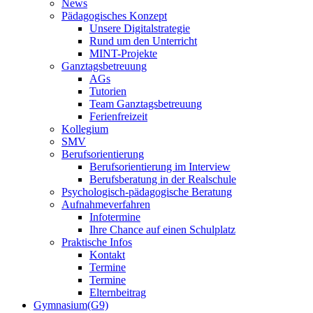
News
Pädagogisches Konzept
Unsere Digitalstrategie
Rund um den Unterricht
MINT-Projekte
Ganztagsbetreuung
AGs
Tutorien
Team Ganztagsbetreuung
Ferienfreizeit
Kollegium
SMV
Berufsorientierung
Berufsorientierung im Interview
Berufsberatung in der Realschule
Psychologisch-pädagogische Beratung
Aufnahmeverfahren
Infotermine
Ihre Chance auf einen Schulplatz
Praktische Infos
Kontakt
Termine
Termine
Elternbeitrag
Gymnasium(G9)