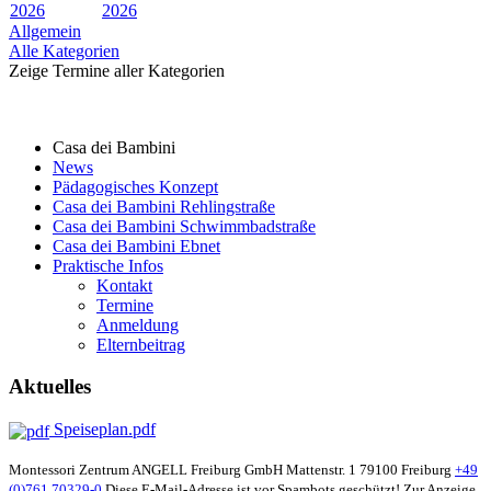
2026
2026
Allgemein
Alle Kategorien
Zeige Termine aller Kategorien
Casa dei Bambini
News
Pädagogisches Konzept
Casa dei Bambini Rehlingstraße
Casa dei Bambini Schwimmbadstraße
Casa dei Bambini Ebnet
Praktische Infos
Kontakt
Termine
Anmeldung
Elternbeitrag
Aktuelles
Speiseplan.pdf
Montessori Zentrum ANGELL Freiburg GmbH
Mattenstr. 1
79100 Freiburg
+49
(0)761 70329-0
Diese E-Mail-Adresse ist vor Spambots geschützt! Zur Anzeige