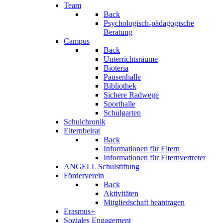
Team
Back
Psychologisch-pädagogische
Beratung
Campus
Back
Unterrichtsräume
Bioteria
Pausenhalle
Bibliothek
Sichere Radwege
Sporthalle
Schulgarten
Schulchronik
Elternbeirat
Back
Informationen für Eltern
Informationen für Elternvertreter
ANGELL Schulstiftung
Förderverein
Back
Aktivitäten
Mitgliedschaft beantragen
Erasmus+
Soziales Engagement