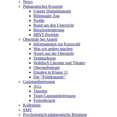
News
Pädagogisches Konzept
Unsere Digitalstrategie
Bilingualer Zug
Profile
Rund um den Unterricht
Berufsorientierung
MINT-Projekte
Oberstufe bei Angell
Informationen zur Kurswahl
Was wir anders machen
Neues aus der Oberstufe
Seminarkurse
Wahlfach Literatur und Theater
Oberstufenteam
Einstieg in Klasse 11
Die "Politikstunde"
Ganztagsbetreuung
AGs
Tutorien
Team Ganztagsbetreuung
Ferienfreizeit
Kollegium
SMV
Psychologisch-pädagogische Beratung