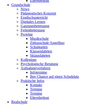
Elternbeitrag
Grundschule
News
Pädagogisches Konzept
Englischunterricht
Digitales Lernen
Ganztagsbetreuung
Ferienbetreuung
Projekte
Musikschule
Zirkusschule Angellino
Schulgarten
Klassenfahrten
Skiausfahrten
Kollegium
Psychologische Beratung
Aufnahmeverfahren
Infotermine
Ihre Chance auf einen Schulplatz
Praktische Infos
Kontakt
Termine
Termine
Elternbeitrag
Realschule