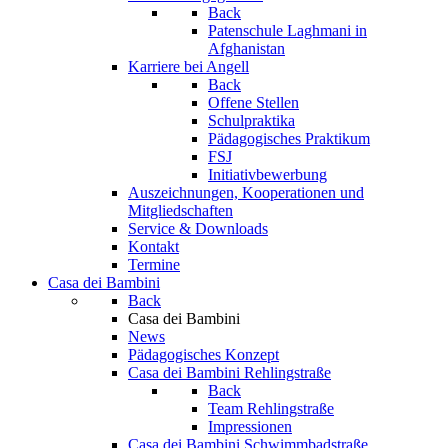
Back
Patenschule Laghmani in
Afghanistan
Karriere bei Angell
Back
Offene Stellen
Schulpraktika
Pädagogisches Praktikum
FSJ
Initiativbewerbung
Auszeichnungen, Kooperationen und
Mitgliedschaften
Service & Downloads
Kontakt
Termine
Casa dei Bambini
Back
Casa dei Bambini
News
Pädagogisches Konzept
Casa dei Bambini Rehlingstraße
Back
Team Rehlingstraße
Impressionen
Casa dei Bambini Schwimmbadstraße