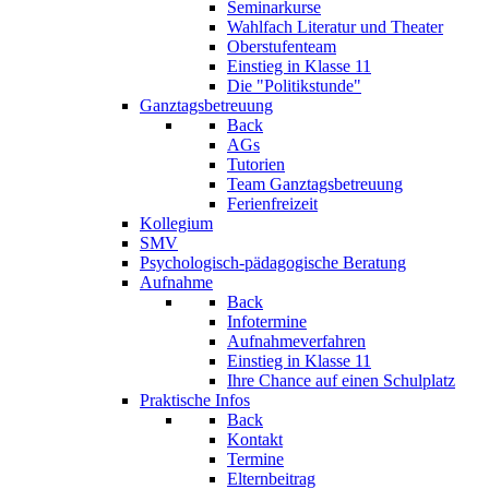
Seminarkurse
Wahlfach Literatur und Theater
Oberstufenteam
Einstieg in Klasse 11
Die "Politikstunde"
Ganztagsbetreuung
Back
AGs
Tutorien
Team Ganztagsbetreuung
Ferienfreizeit
Kollegium
SMV
Psychologisch-pädagogische Beratung
Aufnahme
Back
Infotermine
Aufnahmeverfahren
Einstieg in Klasse 11
Ihre Chance auf einen Schulplatz
Praktische Infos
Back
Kontakt
Termine
Elternbeitrag