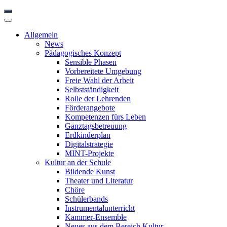
Allgemein
News
Pädagogisches Konzept
Sensible Phasen
Vorbereitete Umgebung
Freie Wahl der Arbeit
Selbstständigkeit
Rolle der Lehrenden
Förderangebote
Kompetenzen fürs Leben
Ganztagsbetreuung
Erdkinderplan
Digitalstrategie
MINT-Projekte
Kultur an der Schule
Bildende Kunst
Theater und Literatur
Chöre
Schülerbands
Instrumentalunterricht
Kammer-Ensemble
Neues aus dem Bereich Kultur