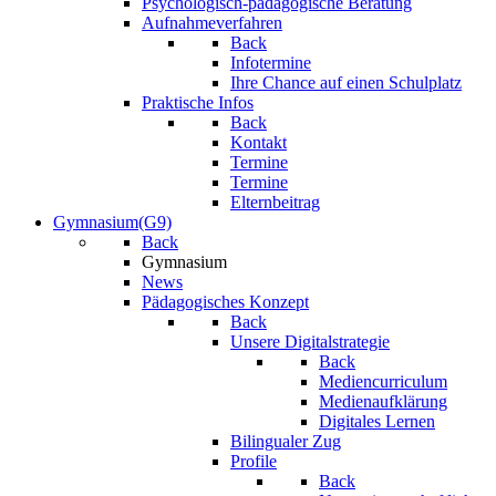
Psychologisch-pädagogische Beratung
Aufnahmeverfahren
Back
Infotermine
Ihre Chance auf einen Schulplatz
Praktische Infos
Back
Kontakt
Termine
Termine
Elternbeitrag
Gymnasium(G9)
Back
Gymnasium
News
Pädagogisches Konzept
Back
Unsere Digitalstrategie
Back
Mediencurriculum
Medienaufklärung
Digitales Lernen
Bilingualer Zug
Profile
Back