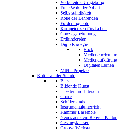
Vorbereitete Umgebung
Freie Wahl der Arbeit
Selbstständigkeit
Rolle der Lehrenden
Förderangebote
Kompetenzen fürs Leben
Ganztagsbetreuung
Erdkinderplan
Digitalstrategie
Back
Mediencurriculum
Medienaufklärung
Digitales Lernen
MINT-Projekte
Kultur an der Schule
Back
Bildende Kunst
Theater und Literatur
Chöre
Schülerbands
Instrumentalunterricht
Kammer-Ensemble
Neues aus dem Bereich Kultur
Gesangsklassen
Groove Werkstatt