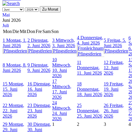
Zu Monat
Mai
Juni 2026
Juli
Mon
Die
Mit
Don
Fre
Sam
Son
4
Donnerstag,
6
1
Montag, 1.
2
Dienstag,
3
Mittwoch,
5
Freitag, 5.
4. Juni 2026
S
Juni 2026
2. Juni 2026
3. Juni 2026
Juni 2026
Fronleichnam
6.
Pfingstferien
Pfingstferien
Pfingstferien
Pfingstferien
Pfingstferien
2
10
1
11
12
Freitag,
8
Montag, 8.
9
Dienstag,
Mittwoch,
S
Donnerstag,
12. Juni
Juni 2026
9. Juni 2026
10. Juni
1
11. Juni 2026
2026
2026
2
17
2
15
Montag,
16
Dienstag,
18
19
Freitag,
Mittwoch,
S
15. Juni
16. Juni
Donnerstag,
19. Juni
17. Juni
2
2026
2026
18. Juni 2026
2026
2026
2
24
2
22
Montag,
23
Dienstag,
25
26
Freitag,
Mittwoch,
S
22. Juni
23. Juni
Donnerstag,
26. Juni
24. Juni
2
2026
2026
25. Juni 2026
2026
2026
2
29
Montag,
30
Dienstag,
1
2
3
4
29. Juni
30. Juni