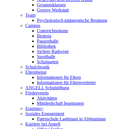
Gesangsklassen
Groove Werkstatt
Team
Psychologisch-pädagogische Beratung
Campus
Unterrichtsräume
Bioteria
Pausenhalle
Bibliothek
Sichere Radwege
Sporthalle
Schulgarten
Schulchronik
Elternbeirat
Informationen für Eltern
Informationen für Elternvertreter
ANGELL Schulstiftung
Förderverein
Aktivitäten
Mitgliedschaft beantragen
Erasmus+
Soziales Engagement
Patenschule Laghmani in Afghanistan
Karriere bei Angell