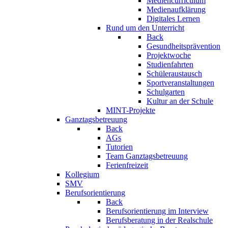
Mediencurriculum
Medienaufklärung
Digitales Lernen
Rund um den Unterricht
Back
Gesundheitsprävention
Projektwoche
Studienfahrten
Schüleraustausch
Sportveranstaltungen
Schulgarten
Kultur an der Schule
MINT-Projekte
Ganztagsbetreuung
Back
AGs
Tutorien
Team Ganztagsbetreuung
Ferienfreizeit
Kollegium
SMV
Berufsorientierung
Back
Berufsorientierung im Interview
Berufsberatung in der Realschule