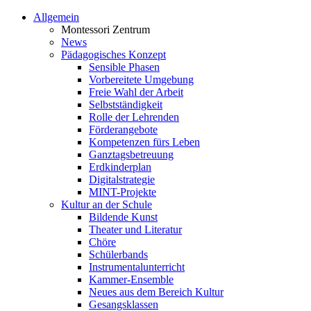
Allgemein
Montessori Zentrum
News
Pädagogisches Konzept
Sensible Phasen
Vorbereitete Umgebung
Freie Wahl der Arbeit
Selbstständigkeit
Rolle der Lehrenden
Förderangebote
Kompetenzen fürs Leben
Ganztagsbetreuung
Erdkinderplan
Digitalstrategie
MINT-Projekte
Kultur an der Schule
Bildende Kunst
Theater und Literatur
Chöre
Schülerbands
Instrumentalunterricht
Kammer-Ensemble
Neues aus dem Bereich Kultur
Gesangsklassen