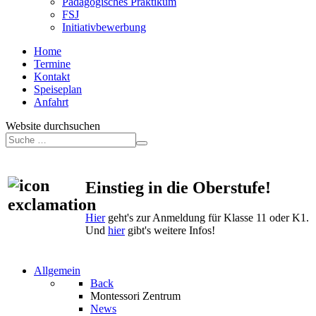
Pädagogisches Praktikum
FSJ
Initiativbewerbung
Home
Termine
Kontakt
Speiseplan
Anfahrt
Website durchsuchen
Einstieg in die Oberstufe!
Hier
geht's zur Anmeldung für Klasse 11 oder K1.
Und
hier
gibt's weitere Infos!
Allgemein
Back
Montessori Zentrum
News