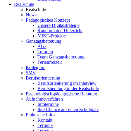
Realschule
Realschule
News
Pädagogisches Konzept
Unsere Digitalstrategie
Rund um den Unterricht
MINT-Projekte
Ganztagsbetreuung
AGs
Tutorien
Team Ganztagsbetreuung
Ferienfreizeit
Kollegium
SMV
Berufsorientierung
Berufsorientierung im Interview
Berufsberatung in der Realschule
Psychologisch-pädagogische Beratung
Aufnahmeverfahren
Infotermine
Ihre Chance auf einen Schulplatz
Praktische Infos
Kontakt
Termine
Termine