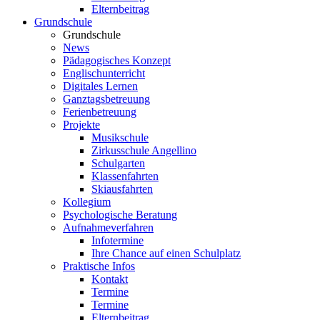
Elternbeitrag
Grundschule
Grundschule
News
Pädagogisches Konzept
Englischunterricht
Digitales Lernen
Ganztagsbetreuung
Ferienbetreuung
Projekte
Musikschule
Zirkusschule Angellino
Schulgarten
Klassenfahrten
Skiausfahrten
Kollegium
Psychologische Beratung
Aufnahmeverfahren
Infotermine
Ihre Chance auf einen Schulplatz
Praktische Infos
Kontakt
Termine
Termine
Elternbeitrag