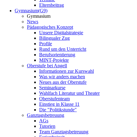
Elternbeitrag
Gymnasium(G9)
Gymnasium
News
Pädagogisches Konzept
Unsere Digitalstrategie
Bilingualer Zug
Profile
Rund um den Unterricht
Berufsorientierung
MINT-Projekte
Oberstufe bei Angell
Informationen zur Kurswahl
Was wir anders machen
Neues aus der Oberstufe
Seminarkurse
Wahlfach Literatur und Theater
Oberstufenteam
Einstieg in Klasse 11
Die "Politikstunde"
Ganztagsbetreuung
AGs
Tutorien
Team Ganztagsbetreuung