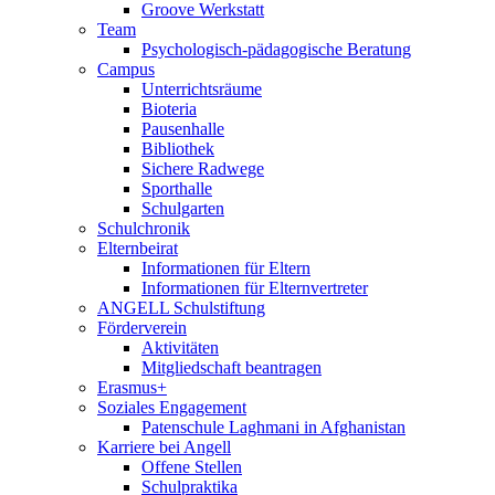
Groove Werkstatt
Team
Psychologisch-pädagogische Beratung
Campus
Unterrichtsräume
Bioteria
Pausenhalle
Bibliothek
Sichere Radwege
Sporthalle
Schulgarten
Schulchronik
Elternbeirat
Informationen für Eltern
Informationen für Elternvertreter
ANGELL Schulstiftung
Förderverein
Aktivitäten
Mitgliedschaft beantragen
Erasmus+
Soziales Engagement
Patenschule Laghmani in Afghanistan
Karriere bei Angell
Offene Stellen
Schulpraktika