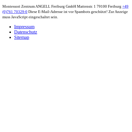
Montessori Zentrum ANGELL Freiburg GmbH
Mattenstr. 1
79100 Freiburg
+49
(0)761 70329-0
Diese E-Mail-Adresse ist vor Spambots geschützt! Zur Anzeige
muss JavaScript eingeschaltet sein.
Impressum
Datenschutz
Sitemap