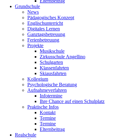
Elternbeitrag
Grundschule
News
Pädagogisches Konzept
Englischunterricht
Digitales Lernen
Ganztagsbetreuung
Ferienbetreuung
Projekte
Musikschule
Zirkusschule Angellino
Schulgarten
Klassenfahrten
Skiausfahrten
Kollegium
Psychologische Beratung
Aufnahmeverfahren
Infotermine
Ihre Chance auf einen Schulplatz
Praktische Infos
Kontakt
Termine
Termine
Elternbeitrag
Realschule