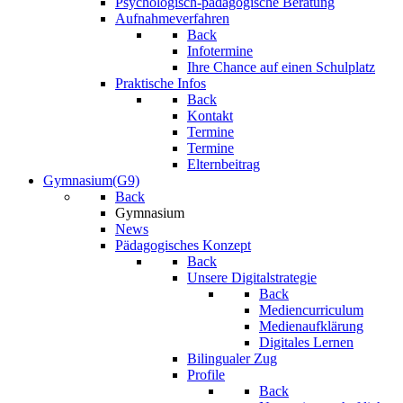
Psychologisch-pädagogische Beratung
Aufnahmeverfahren
Back
Infotermine
Ihre Chance auf einen Schulplatz
Praktische Infos
Back
Kontakt
Termine
Termine
Elternbeitrag
Gymnasium(G9)
Back
Gymnasium
News
Pädagogisches Konzept
Back
Unsere Digitalstrategie
Back
Mediencurriculum
Medienaufklärung
Digitales Lernen
Bilingualer Zug
Profile
Back