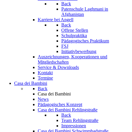
Back
Patenschule Laghmani in
Afghanistan
Karriere bei Angell
Back
Offene Stellen
Schulpraktika
Pädagogisches Praktikum
FSJ
Initiativbewerbung
Auszeichnungen, Kooperationen und
Mitgliedschaften
Service & Downloads
Kontakt
Termine
Casa dei Bambini
Back
Casa dei Bambini
News
Pädagogisches Konzept
Casa dei Bambini Rehlingstraße
Back
Team Rehlingstraße
Impressionen
Casa dei Bambini Schwimmbadstraße