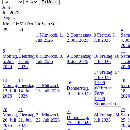
Zu Monat
Juni
Juli 2026
August
Mon
Die
Mit
Don
Fre
Sam
Son
29
30
4
1
Mittwoch, 1.
2
Donnerstag,
3
Freitag, 3.
Sams
Juli 2026
2. Juli 2026
Juli 2026
4. Ju
2026
6
7
11
Montag,
Dienstag,
8
Mittwoch, 8.
9
Donnerstag,
10
Freitag, 10.
Sams
6. Juli
7. Juli
Juli 2026
9. Juli 2026
Juli 2026
11. J
2026
2026
2026
17
Freitag, 17.
Juli 2026
13
14
18
15:00
16
Montag,
Dienstag,
15
Mittwoch,
Sams
Welcome
Donnerstag,
13. Juli
14. Juli
15. Juli 2026
18. J
Party
16. Juli 2026
2026
2026
2026
17:00
Sommerfest
20
21
25
23
Montag,
Dienstag,
22
Mittwoch,
24
Freitag, 24.
Sams
Donnerstag,
20. Juli
21. Juli
22. Juli 2026
Juli 2026
25. J
23. Juli 2026
2026
2026
2026