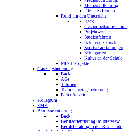
Mediencurriculum
Medienaufklärung
Digitales Lernen
Rund um den Unterricht
Back
Gesundheitsprävention
Projektwoche
Studienfahrten
Schüleraustausch
Sportveranstaltungen
Schulgarten
Kultur an der Schule
MINT-Projekte
Ganztagsbetreuung
Back
AGs
Tutorien
Team Ganztagsbetreuung
Ferienfreizeit
Kollegium
SMV
Berufsorientierung
Back
Berufsorientierung im Interview
Berufsberatung in der Realschule