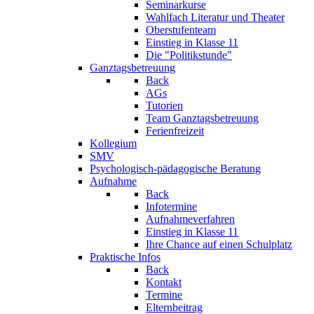
Seminarkurse
Wahlfach Literatur und Theater
Oberstufenteam
Einstieg in Klasse 11
Die "Politikstunde"
Ganztagsbetreuung
Back
AGs
Tutorien
Team Ganztagsbetreuung
Ferienfreizeit
Kollegium
SMV
Psychologisch-pädagogische Beratung
Aufnahme
Back
Infotermine
Aufnahmeverfahren
Einstieg in Klasse 11
Ihre Chance auf einen Schulplatz
Praktische Infos
Back
Kontakt
Termine
Elternbeitrag