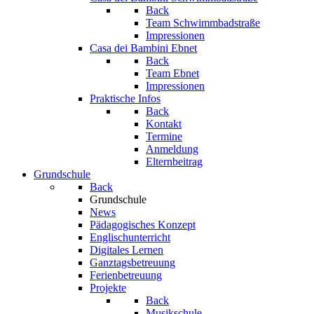
Back
Team Schwimmbadstraße
Impressionen
Casa dei Bambini Ebnet
Back
Team Ebnet
Impressionen
Praktische Infos
Back
Kontakt
Termine
Anmeldung
Elternbeitrag
Grundschule
Back
Grundschule
News
Pädagogisches Konzept
Englischunterricht
Digitales Lernen
Ganztagsbetreuung
Ferienbetreuung
Projekte
Back
Musikschule