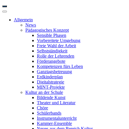
Allgemein
News
Pädagogisches Konzept
Sensible Phasen
Vorbereitete Umgebung
Freie Wahl der Arbeit
Selbstständigkeit
Rolle der Lehrenden
Förderangebote
Kompetenzen fürs Leben
Ganztagsbetreuung
Erdkinderplan
Digitalstrategie
MINT-Projekte
Kultur an der Schule
Bildende Kunst
Theater und Literatur
Chöre
Schülerbands
Instrumentalunterricht
Kammer-Ensemble
Neues aus dem Bereich Kultur