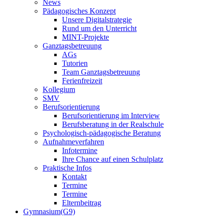
News
Pädagogisches Konzept
Unsere Digitalstrategie
Rund um den Unterricht
MINT-Projekte
Ganztagsbetreuung
AGs
Tutorien
Team Ganztagsbetreuung
Ferienfreizeit
Kollegium
SMV
Berufsorientierung
Berufsorientierung im Interview
Berufsberatung in der Realschule
Psychologisch-pädagogische Beratung
Aufnahmeverfahren
Infotermine
Ihre Chance auf einen Schulplatz
Praktische Infos
Kontakt
Termine
Termine
Elternbeitrag
Gymnasium(G9)