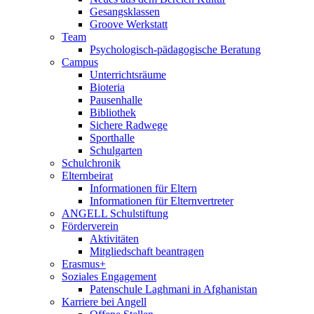
Gesangsklassen
Groove Werkstatt
Team
Psychologisch-pädagogische Beratung
Campus
Unterrichtsräume
Bioteria
Pausenhalle
Bibliothek
Sichere Radwege
Sporthalle
Schulgarten
Schulchronik
Elternbeirat
Informationen für Eltern
Informationen für Elternvertreter
ANGELL Schulstiftung
Förderverein
Aktivitäten
Mitgliedschaft beantragen
Erasmus+
Soziales Engagement
Patenschule Laghmani in Afghanistan
Karriere bei Angell