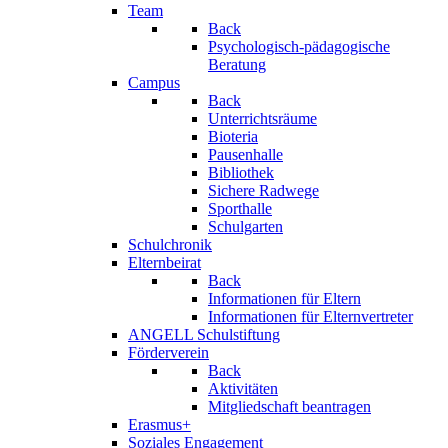
Team
Back
Psychologisch-pädagogische
Beratung
Campus
Back
Unterrichtsräume
Bioteria
Pausenhalle
Bibliothek
Sichere Radwege
Sporthalle
Schulgarten
Schulchronik
Elternbeirat
Back
Informationen für Eltern
Informationen für Elternvertreter
ANGELL Schulstiftung
Förderverein
Back
Aktivitäten
Mitgliedschaft beantragen
Erasmus+
Soziales Engagement