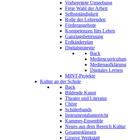
Vorbereitete Umgebung
Freie Wahl der Arbeit
Selbstständigkeit
Rolle der Lehrenden
Förderangebote
Kompetenzen fürs Leben
Ganztagsbetreuung
Erdkinderplan
Digitalstrategie
Back
Mediencurriculum
Medienaufklärung
Digitales Lernen
MINT-Projekte
Kultur an der Schule
Back
Bildende Kunst
Theater und Literatur
Chöre
Schülerbands
Instrumentalunterricht
Kammer-Ensemble
Neues aus dem Bereich Kultur
Gesangsklassen
Groove Werkstatt