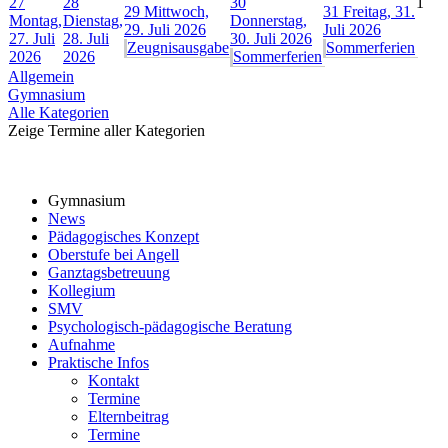
27
28
30
1
29
Mittwoch,
31
Freitag, 31.
Montag,
Dienstag,
Donnerstag,
29. Juli 2026
Juli 2026
27. Juli
28. Juli
30. Juli 2026
Zeugnisausgabe
Sommerferien
2026
2026
Sommerferien
Allgemein
Gymnasium
Alle Kategorien
Zeige Termine aller Kategorien
Gymnasium
News
Pädagogisches Konzept
Oberstufe bei Angell
Ganztagsbetreuung
Kollegium
SMV
Psychologisch-pädagogische Beratung
Aufnahme
Praktische Infos
Kontakt
Termine
Elternbeitrag
Termine