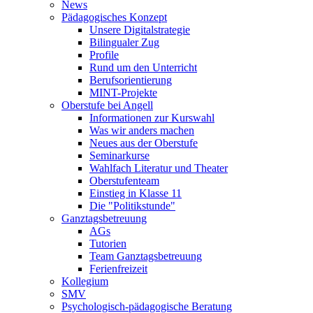
News
Pädagogisches Konzept
Unsere Digitalstrategie
Bilingualer Zug
Profile
Rund um den Unterricht
Berufsorientierung
MINT-Projekte
Oberstufe bei Angell
Informationen zur Kurswahl
Was wir anders machen
Neues aus der Oberstufe
Seminarkurse
Wahlfach Literatur und Theater
Oberstufenteam
Einstieg in Klasse 11
Die "Politikstunde"
Ganztagsbetreuung
AGs
Tutorien
Team Ganztagsbetreuung
Ferienfreizeit
Kollegium
SMV
Psychologisch-pädagogische Beratung